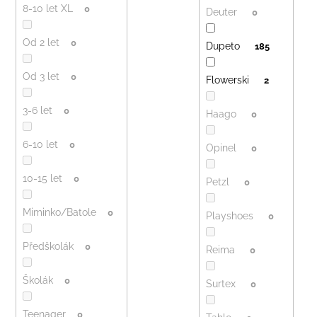
8-10 let XL
0
Deuter
0
Od 2 let
0
Dupeto
185
Od 3 let
0
Flowerski
2
3-6 let
0
Haago
0
6-10 let
0
Opinel
0
10-15 let
0
Petzl
0
Miminko/Batole
0
Playshoes
0
Předškolák
0
Reima
0
Školák
0
Surtex
0
Teenager
0