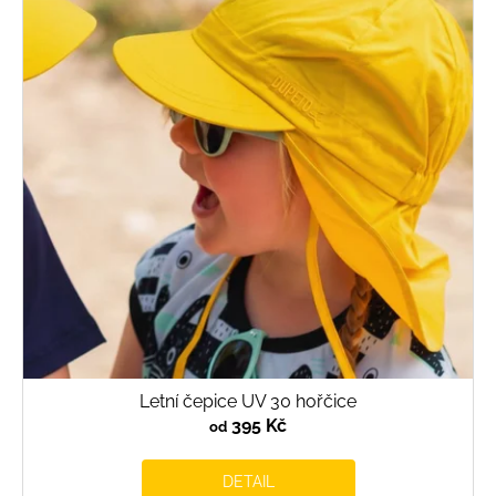
Letní čepice UV 30 hořčice
395 Kč
od
DETAIL