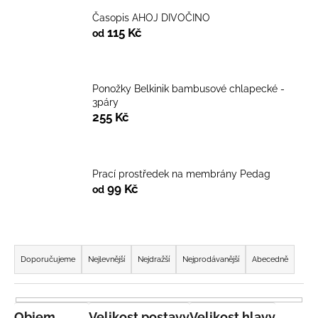
Časopis AHOJ DIVOČINO
115 Kč
od
Ponožky Belkinik bambusové chlapecké -
3páry
255 Kč
Prací prostředek na membrány Pedag
99 Kč
od
Ř
a
Doporučujeme
Nejlevnější
Nejdražší
Nejprodávanější
Abecedně
z
e
n
Objem
Velikost postavy
Velikost hlavy