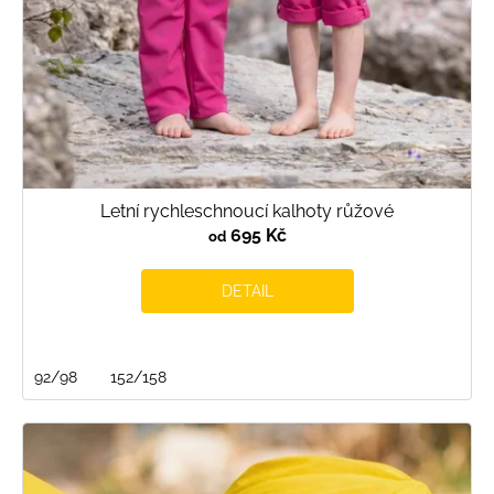
Letní rychleschnoucí kalhoty růžové
695 Kč
od
DETAIL
92/98
152/158