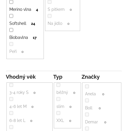
Merino vlna
S pítkem
4
0
Softshell
Na jídlo
24
0
Biobavlna
17
Peří
0
Vhodný věk
typ
Značky
3-4 roky S
běžný
0
0
Anela
0
4-6 let M
slim
0
0
Boll
0
6-8 let L
XXL
0
0
Demar
0