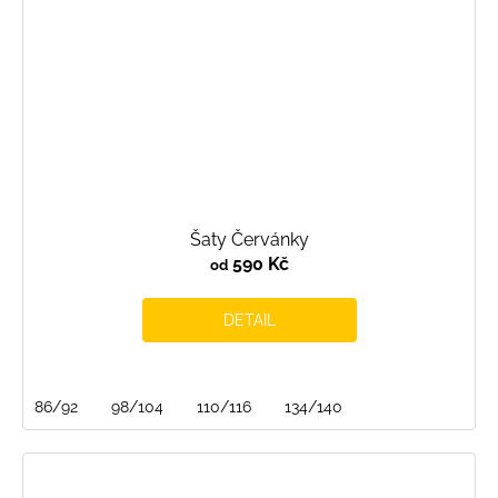
Šaty Červánky
590 Kč
od
DETAIL
86/92
98/104
110/116
134/140