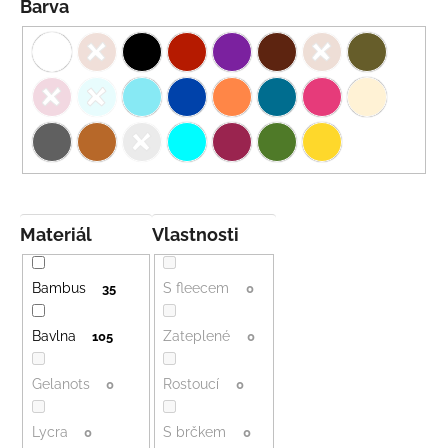
Barva
Materiál
Vlastnosti
Bambus
S fleecem
35
0
Bavlna
Zateplené
105
0
Gelanots
Rostoucí
0
0
Lycra
S brčkem
0
0