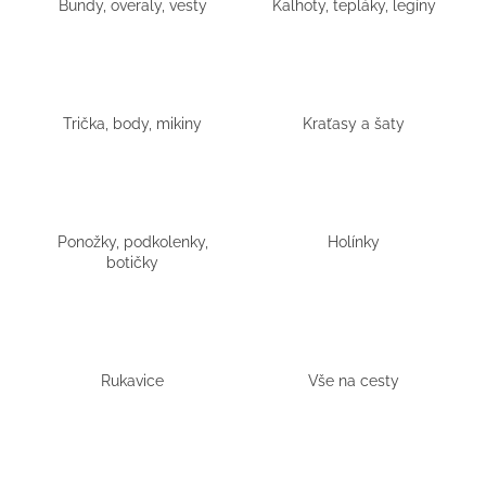
Bundy, overaly, vesty
Kalhoty, tepláky, legíny
a
j
í
t
Trička, body, mikiny
Kraťasy a šaty
?
Ponožky, podkolenky,
Holínky
HLEDAT
botičky
D
o
Rukavice
Vše na cesty
p
o
r
u