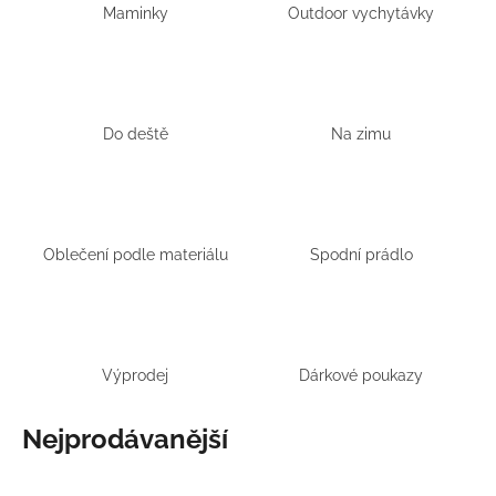
č
Maminky
Outdoor vychytávky
u
j
e
m
e
Do deště
Na zimu
LETNÍ
RYCHLESCHNOUCÍ
KALHOTY
ŽLUTÉ
Oblečení podle materiálu
Spodní prádlo
695
Kč
Výprodej
Dárkové poukazy
Nejprodávanější