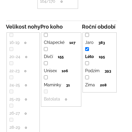
164/170
0
Velikost nohy
Pro koho
Roční období
16-19
Chlapecké
Jaro
0
107
383
20-24
Dívčí
Léto
0
155
195
22-23
Unisex
Podzim
0
106
393
24-25
Maminky
Zima
0
31
208
25-29
Batolata
0
0
26-27
0
28-29
0