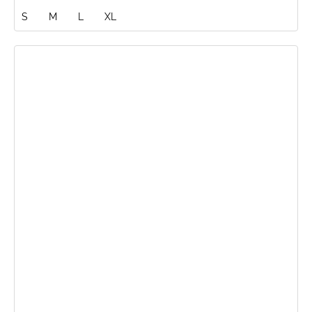
S
M
L
XL