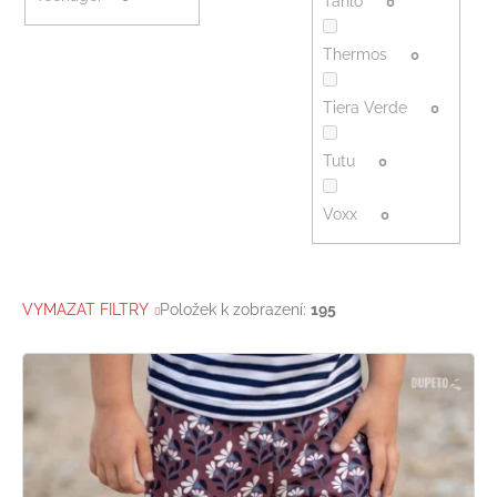
Tahlo
0
Thermos
0
Tiera Verde
0
Tutu
0
Voxx
0
VYMAZAT FILTRY
Položek k zobrazení:
195
V
ý
p
i
s