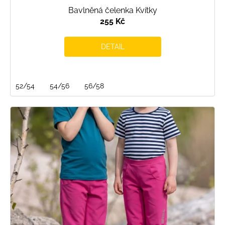
Bavlněná čelenka Kvítky
255 Kč
DETAIL
52/54
54/56
56/58