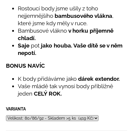
č
5,0
u
Rostoucí body jsme ušily z toho
z
j
nejjemnějšího
bambusového vlákna
,
5
e
hvězdiček.
které jsme kdy měly v ruce.
m
Bambusové vlákno
v horku příjemně
e
chladí.
Saje
pot
jako houba. Vaše dítě se v něm
LETNÍ
nepotí.
ČEPICE
UV
BONUS NAVÍC
30
SVĚTLE
MODRÁ
K body přidáváme jako
dárek extendor.
395
Vaše mládě tak vynosí body přibližně
Kč
jeden
CELÝ ROK.
VARIANTA