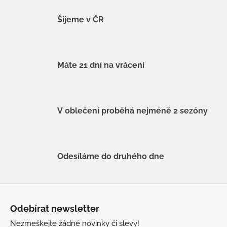
Šijeme v ČR
Máte 21 dní na vrácení
V oblečení proběhá nejméně 2 sezóny
Odesíláme do druhého dne
Z
á
Odebírat newsletter
p
Nezmeškejte žádné novinky či slevy!