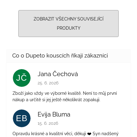
ZOBRAZIT VŠECHNY SOUVISEJÍCÍ
PRODUKTY
Jana Čechová
JČ
Hodnocení obchodu je 5 z 5 hvězdiček.
25. 6. 2026
Zboží jako vždy ve výborné kvalitě. Není to můj první
nákup a určitě si jej ještě několikrát zopakuji.
Evija Bluma
EB
Hodnocení obchodu je 5 z 5 hvězdiček.
15. 6. 2026
Opravdu krásné a kvalitní věci, děkuji ❤️ Syn nadšený