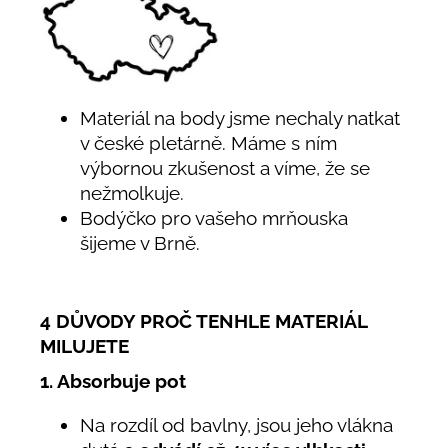
Materiál na body jsme nechaly natkat
v české pletárně. Máme s ním
výbornou zkušenost a víme, že se
nežmolkuje.
Bodýčko pro vašeho mrňouska
šijeme v Brně.
4 DŮVODY PROČ TENHLE MATERIÁL
MILUJETE
1. Absorbuje pot
Na rozdíl od bavlny, jsou jeho vlákna