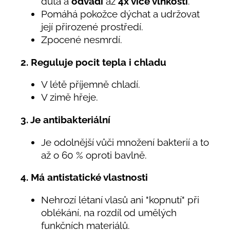
dutá a
odvádí
až
4x více vlhkosti
.
Pomáhá pokožce dýchat a udržovat
její přirozené prostředí.
Zpocené nesmrdí.
2. Reguluje pocit tepla i chladu
V létě příjemně chladí.
V zimě hřeje.
3. Je antibakteriální
Je odolnější vůči množení bakterií a to
až o 60 % oproti bavlně.
4. Má antistatické vlastnosti
Nehrozí létaní vlasů ani "kopnutí" při
oblékání, na rozdíl od umělých
funkčních materiálů.