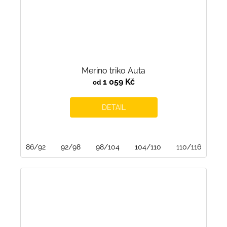
Merino triko Auta
1 059 Kč
od
DETAIL
86/92
92/98
98/104
104/110
110/116
122