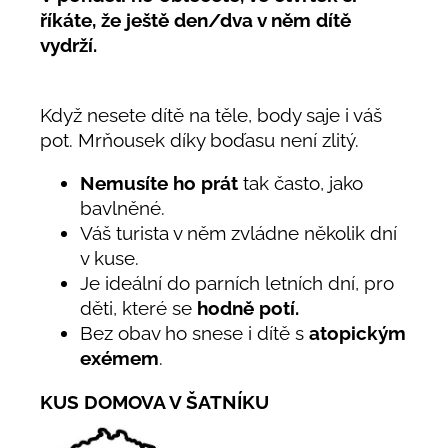
říkáte, že ještě den/dva v něm dítě
vydrží.
Když nesete dítě na těle, body saje i váš
pot. Mrňousek díky boďasu není zlitý.
Nemusíte ho prát
tak často, jako
bavlněné.
Váš turista v něm zvládne několik dní
v kuse.
Je ideální do parních letních dní, pro
děti, které se
hodně potí.
Bez obav ho snese i dítě s
atopickým
exémem
.
KUS DOMOVA V ŠATNÍKU