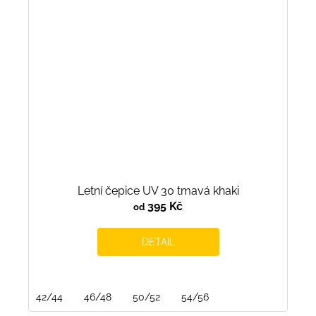
Letní čepice UV 30 tmavá khaki
395 Kč
od
DETAIL
42/44
46/48
50/52
54/56