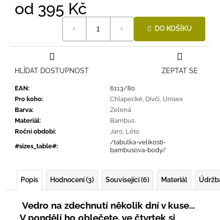
od
395 Kč
Měrná
DO KOŠÍKU
cena:
HLÍDAT DOSTUPNOST
ZEPTAT SE
EAN
:
6113/80
Pro koho
:
Chlapecké
,
Dívčí
,
Unisex
Barva
:
Zelená
Materiál
:
Bambus
Roční období
:
Jaro
,
Léto
/tabulka-velikosti-
#sizes_table#
:
bambusova-body/
Popis
Hodnocení (3)
Související (6)
Materiál
Údržb
Vedro na zdechnutí několik dní v kuse...
V pondělí ho oblečete, ve čtvrtek si