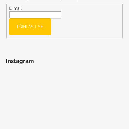
a
t
E-mail
í
PŘIHLÁSIT SE
Instagram