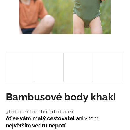
a
j
í
t
?
HLEDAT
D
Bambusové body khaki
o
p
o
Průměrné
3 hodnocení
Podrobnosti hodnocení
hodnocení
r
Ať se vám malý cestovatel
ani v tom
produktu
u
největším vedru nepotí.
je