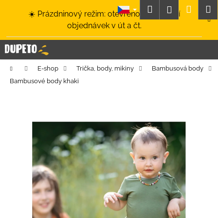
K
Přejít
Hledat
Nákup
M
Přihlášení
☀️ Prázdninový režim: otevřeno a odesílání
na
o
obsah
Zpět
Zpět
objednávek v út a čt.
košík
š
í
C
k
o
Domů
E-shop
Trička, body, mikiny
Bambusová body
p
Bambusové body khaki
o
t
ř
e
b
u
j
e
t
e
n