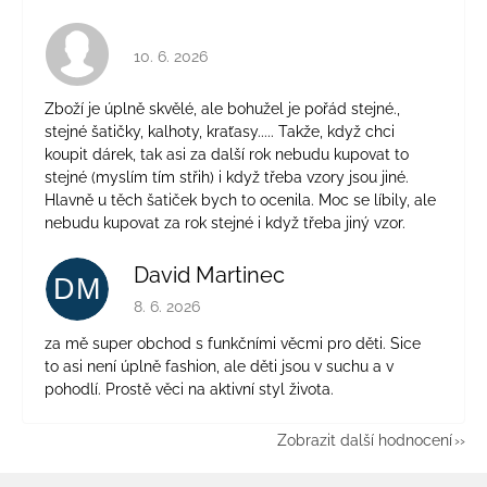
Hodnocení obchodu je 4 z 5 hvězdiček.
10. 6. 2026
Zboží je úplně skvělé, ale bohužel je pořád stejné.,
stejné šatičky, kalhoty, kraťasy..... Takže, když chci
koupit dárek, tak asi za další rok nebudu kupovat to
stejné (myslím tím střih) i když třeba vzory jsou jiné.
Hlavně u těch šatiček bych to ocenila. Moc se líbily, ale
nebudu kupovat za rok stejné i když třeba jiný vzor.
David Martinec
DM
Hodnocení obchodu je 5 z 5 hvězdiček.
8. 6. 2026
za mě super obchod s funkčními věcmi pro děti. Sice
to asi není úplně fashion, ale děti jsou v suchu a v
pohodlí. Prostě věci na aktivní styl života.
Zobrazit další hodnocení