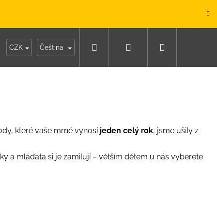
.
Hledat
Přihlášení
Nákupní
y
Moje objednávka
CZK
Čeština
košík
body, které vaše mrně vynosí
jeden celý rok
, jsme ušily z
y a mláďata si je zamilují – větším dětem u nás vyberete
IKO NÁMOŘNICKÉ