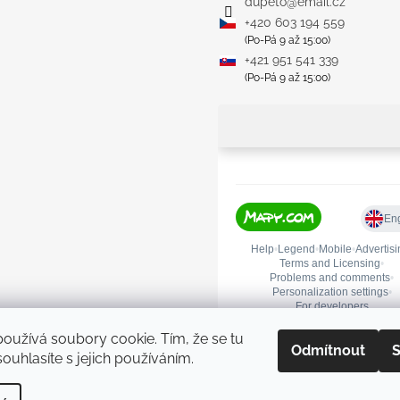
dupeto
@
email.cz
+420 603 194 559
(Po-Pá 9 až 15:00)
+421 951 541 339
(Po-Pá 9 až 15:00)
oužívá soubory cookie. Tím, že se tu
Odmítnout
S
ouhlasíte s jejich používáním.
Upravit nastavení cookies