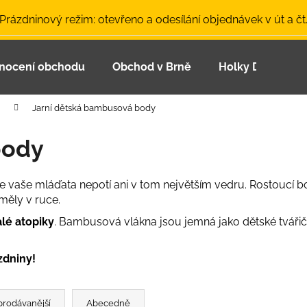
 Prázdninový režim: otevřeno a odesílání objednávek v út a čt
nocení obchodu
Obchod v Brně
Holky Dupeťačk
Co potřebujete najít?
Jarní dětská bambusová body
HLEDAT
body
e se vaše mláďata nepotí ani v tom největším vedru. Rostoucí 
Doporučujeme
měly v ruce.
alé atopiky
. Bambusová vlákna jsou jemná jako dětské tvářičk
zdniny!
LETNÍ ČEPICE UV 30 SVĚTLE MODRÁ
BAMBUSOVÉ TR
prodávanější
Abecedně