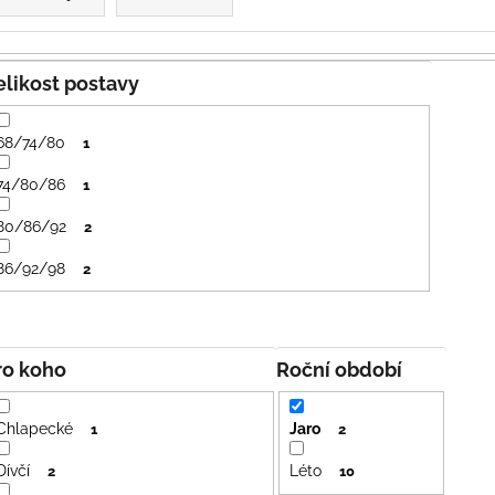
PRUHY MODRÉ
395 Kč
435 Kč
Velikost postavy
68/74/80
1
74/80/86
1
80/86/92
2
86/92/98
2
Pro koho
Roční období
Chlapecké
Jaro
1
2
Dívčí
Léto
2
10