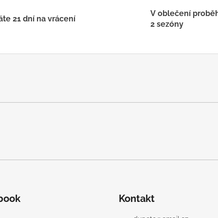
l
V oblečení probě
á
te 21 dní na vrácení
2 sezóny
d
a
c
í
p
r
v
k
y
v
ý
p
i
s
u
book
Kontakt