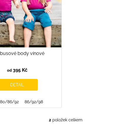
busové body vínové
395 Kč
od
DETAIL
80/86/92
86/92/98
2
položek celkem
O
v