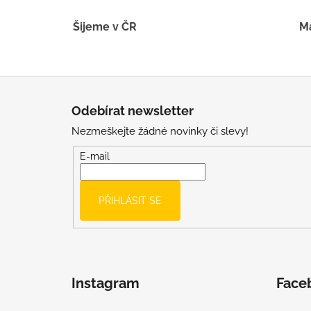
Šijeme v ČR
Má
Z
á
Odebírat newsletter
p
Nezmeškejte žádné novinky či slevy!
a
t
E-mail
í
PŘIHLÁSIT SE
Instagram
Face