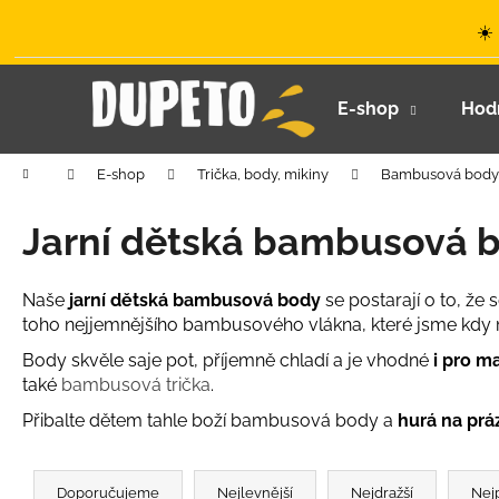
K
Přejít
☀️
na
o
obsah
Zpět
Zpět
š
do
do
í
E-shop
Hod
k
obchodu
obchodu
Domů
E-shop
Trička, body, mikiny
Bambusová body
Jarní dětská bambusová 
Naše
jarní dětská bambusová body
se postarají o to, ž
toho nejjemnějšího bambusového vlákna, které jsme kdy 
Body skvěle saje pot, příjemně chladí a je vhodné
i pro m
také
bambusová trička
.
Přibalte dětem tahle boží bambusová body a
hurá na prá
Ř
LETNÍ KLOBOUČEK S OUŠKY UV 30
a
Doporučujeme
Nejlevnější
Nejdražší
Nej