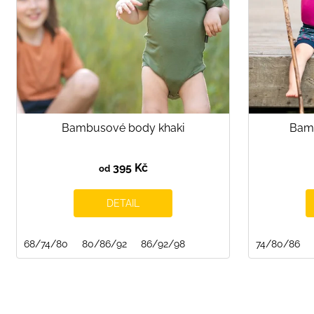
r
o
d
u
k
t
ů
Bambusové body khaki
Bam
395 Kč
od
DETAIL
68/74/80
80/86/92
86/92/98
74/80/86