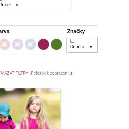
Unisex
1
Barva
Značky
Dupeto
2
YMAZAT FILTRY
Položek k zobrazení:
2