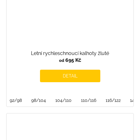
Letní rychleschnoucí kalhoty žluté
695 Kč
od
DETAIL
92/98
98/104
104/110
110/116
116/122
146/