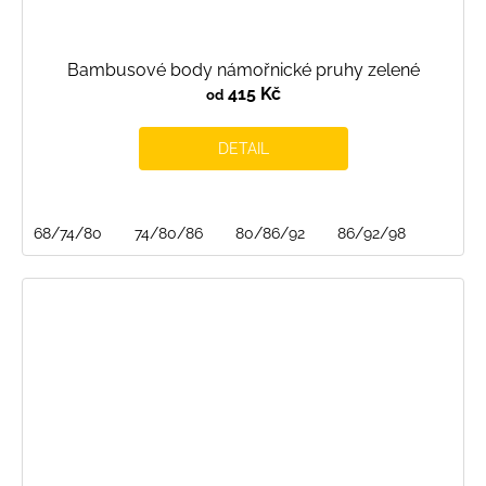
Bambusové body námořnické pruhy zelené
415 Kč
od
DETAIL
68/74/80
74/80/86
80/86/92
86/92/98