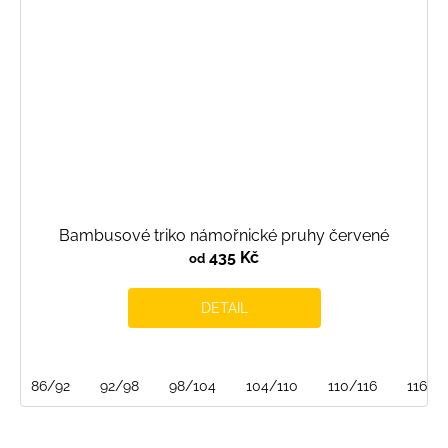
Bambusové triko námořnické pruhy červené
435 Kč
od
DETAIL
86/92
92/98
98/104
104/110
110/116
116/1