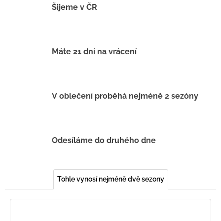
u
Šijeme v ČR
ž
i
Máte 21 dní na vrácení
j
e
t
V oblečení proběhá nejméně 2 sezóny
e
.
Odesíláme do druhého dne
Tohle vynosí nejméně dvě sezony