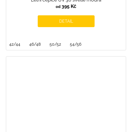
395 Kč
od
DETAIL
42/44
46/48
50/52
54/56