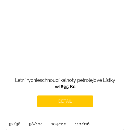
Letní rychleschnoucí kalhoty petrolejové Lístky
695 Kč
od
DETAIL
92/98
98/104
104/110
110/116