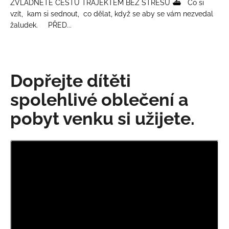
ZVLÁDNĚTE CESTU TRAJEKTEM BEZ STRESU ⛴️ Co si
vzít, kam si sednout, co dělat, když se aby se vám nezvedal
žaludek. PŘED...
Dopřejte dítěti
spolehlivé oblečení a
pobyt venku si užijete.