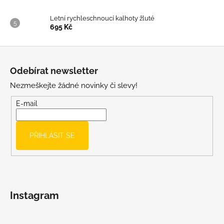
Letní rychleschnoucí kalhoty žluté
695 Kč
Z
á
Odebírat newsletter
p
Nezmeškejte žádné novinky či slevy!
a
t
E-mail
í
PŘIHLÁSIT SE
Instagram