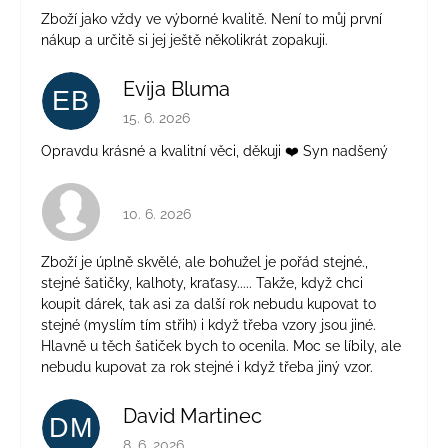
Zboží jako vždy ve výborné kvalitě. Není to můj první
nákup a určitě si jej ještě několikrát zopakuji.
Evija Bluma
EB
Hodnocení obchodu je 5 z 5 hvězdiček.
15. 6. 2026
Opravdu krásné a kvalitní věci, děkuji ❤️ Syn nadšený
Hodnocení obchodu je 4 z 5 hvězdiček.
10. 6. 2026
Zboží je úplně skvělé, ale bohužel je pořád stejné.,
stejné šatičky, kalhoty, kraťasy..... Takže, když chci
koupit dárek, tak asi za další rok nebudu kupovat to
stejné (myslím tím střih) i když třeba vzory jsou jiné.
Hlavně u těch šatiček bych to ocenila. Moc se líbily, ale
nebudu kupovat za rok stejné i když třeba jiný vzor.
David Martinec
DM
Hodnocení obchodu je 5 z 5 hvězdiček.
8. 6. 2026