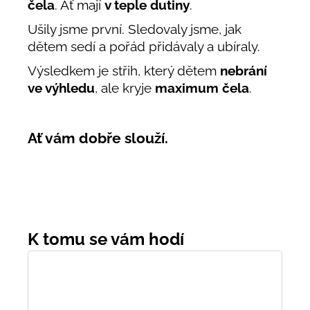
čela
. Ať mají
v teple dutiny
.
Ušily jsme první. Sledovaly jsme, jak
dětem sedí a pořád přidávaly a ubíraly.
Výsledkem je střih, který dětem
nebrání
ve výhledu
, ale kryje
maximum čela
.
Ať vám dobře slouží.