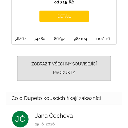
715 Kč
od
DETAIL
56/62
74/80
86/92
98/104
110/116
122/
ZOBRAZIT VŠECHNY SOUVISEJÍCÍ
PRODUKTY
Jana Čechová
JČ
Hodnocení obchodu je 5 z 5 hvězdiček.
25. 6. 2026