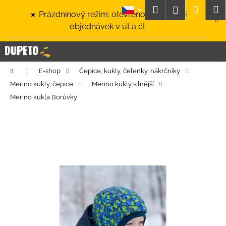
K
Přejít
Hledat
Nákup
M
Přihlášení
☀️ Prázdninový režim: otevřeno a odesílání
na
o
obsah
Zpět
Zpět
objednávek v út a čt.
košík
š
í
C
k
o
Domů
E-shop
Čepice, kukly, čelenky, nákrčníky
p
Merino kukly, čepice
Merino kukly silnější
o
Merino kukla Borůvky
t
ř
e
b
u
j
e
t
e
n