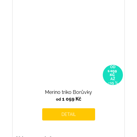
OD
1 059
KČ
AŽ
–15 %
Merino triko Borůvky
1 059 Kč
od
DETAIL