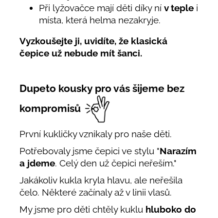
Při lyžovačce mají děti díky ní
v teple
i
místa, která helma nezakryje.
Vyzkoušejte ji, uvidíte, že klasická
čepice už nebude mít šanci.
Dupeto kousky pro vás šijeme bez
kompromisů
První kukličky vznikaly pro naše děti.
Potřebovaly jsme čepici ve stylu "
Narazím
a jdeme
. Celý den už čepici neřeším."
Jakákoliv kukla kryla hlavu, ale neřešila
čelo. Některé začínaly až v linii vlasů.
My jsme pro děti chtěly kuklu
hluboko do