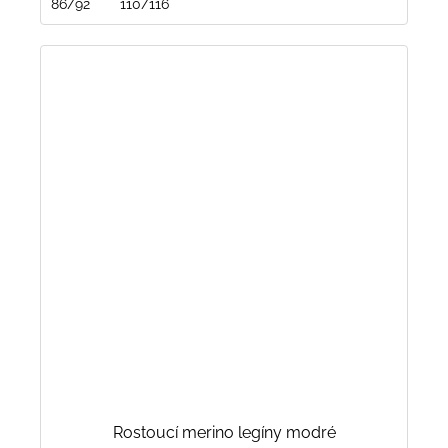
86/92
110/116
Rostoucí merino legíny modré