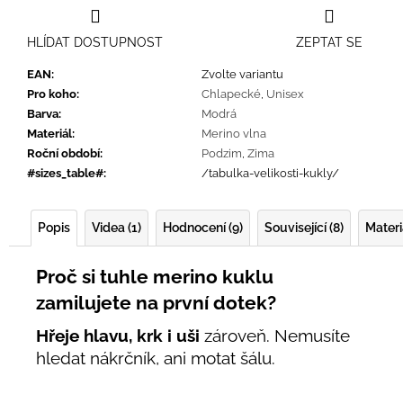
HLÍDAT DOSTUPNOST
ZEPTAT SE
EAN
:
Zvolte variantu
Pro koho
:
Chlapecké
,
Unisex
Barva
:
Modrá
Materiál
:
Merino vlna
Roční období
:
Podzim
,
Zima
#sizes_table#
:
/tabulka-velikosti-kukly/
Popis
Videa (1)
Hodnocení (9)
Související (8)
Materi
Proč si tuhle merino kuklu
zamilujete na první dotek?
Hřeje hlavu, krk i uši
zároveň. Nemusíte
hledat nákrčník, ani motat šálu.