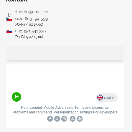
dupeto
@
email.cz
+420 603 194 559
(Po-Pá 9 až 15:00)
+421 951 541 339
(Po-Pá 9 až 15:00)