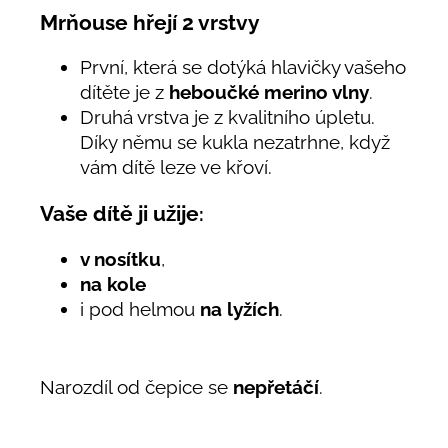
Mrňouse hřejí 2 vrstvy
První, která se dotýká hlavičky vašeho
dítěte je z
heboučké merino vlny
.
Druhá vrstva je z kvalitního úpletu.
Díky němu se kukla nezatrhne, když
vám dítě leze ve křoví.
Vaše dítě ji užije
:
v nosítku
,
na kole
i pod helmou
na lyžích
.
Narozdíl od čepice se
nepřetáčí
.