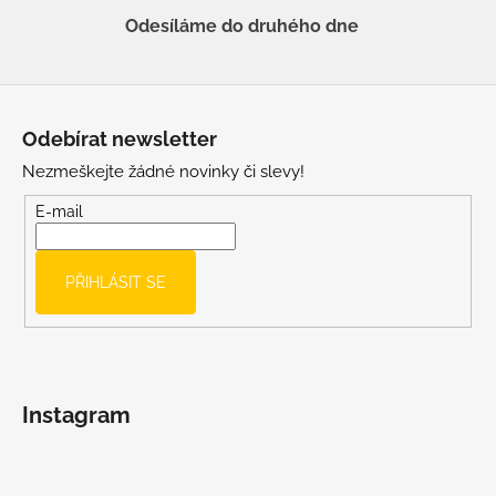
Odesíláme do druhého dne
Z
á
Odebírat newsletter
p
Nezmeškejte žádné novinky či slevy!
a
t
E-mail
í
PŘIHLÁSIT SE
Instagram