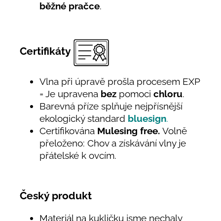
běžné pračce
.
Certifikáty
Vlna při úpravě prošla procesem EXP
= Je upravena
bez
pomoci
chloru
.
Barevná příze splňuje nejpřísnější
ekologický standard
bluesign
.
Certifikována
Mulesing free.
Volně
přeloženo: Chov a získávání vlny je
přátelské k ovcím.
Český produkt
Materiál na kukličku jsme nechaly