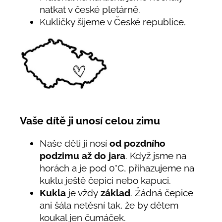
natkat v české pletárně.
Kukličky šijeme v České republice.
Vaše dítě ji unosí celou zimu
Naše děti ji nosí
od pozdního
podzimu až do jara
. Když jsme na
horách a je pod 0°C, přihazujeme na
kuklu ještě čepici nebo kapuci.
Kukla
je vždy
základ
. Žádná čepice
ani šála netěsní tak, že by dětem
koukal jen čumáček.