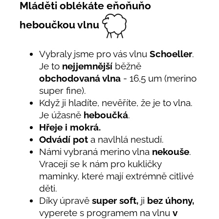
Mláděti oblékáte eňoňuňo
heboučkou vlnu
Vybraly jsme pro vás vlnu
Schoeller
.
Je to
nejjemnější
běžně
obchodovaná vlna
- 16,5 um (merino
super fine).
Když ji hladíte, nevěříte, že je to vlna.
Je úžasně
heboučká
.
Hřeje i mokrá.
Odvádí pot
a navlhlá nestudí.
Námi vybraná merino vlna
nekouše
.
Vracejí se k nám pro kukličky
maminky, které mají extrémně citlivé
děti.
Díky úpravě
super soft,
ji
bez úhony,
vyperete s programem na vlnu
v