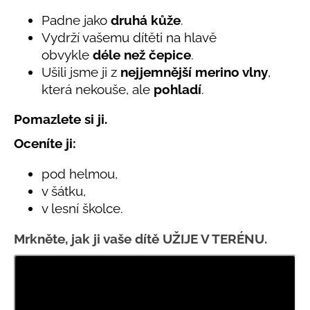
č
produktu
je
u
Padne jako
druhá kůže
.
4,7
j
Vydrží vašemu dítěti na hlavě
z
e
obvykle
déle než čepice
.
5
m
hvězdiček.
Ušili jsme ji z
nejjemnější merino vlny
,
e
která nekouše, ale
pohladí
.
Pomazlete si ji.
LETNÍ
ČEPICE
UV
Oceníte ji:
30
SVĚTLE
pod helmou,
MODRÁ
v šátku,
395
v lesní školce.
Kč
Mrkněte, jak ji vaše dítě UŽIJE V TERÉNU.