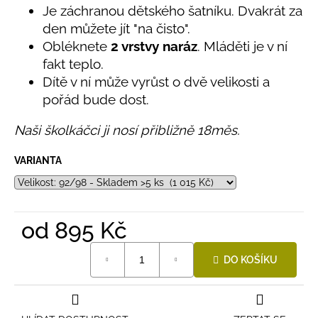
č
produktu
Je záchranou dětského šatníku. Dvakrát za
u
je
den můžete jít "na čisto".
j
5,0
Obléknete
2 vrstvy naráz
. Mláděti je v ní
e
z
fakt teplo.
5
m
hvězdiček.
e
Dítě v ní může vyrůst o dvě velikosti a
pořád bude dost.
LETNÍ
Naši školkáčci ji nosí přibližně 18měs.
RYCHLESCHNOUCÍ
KALHOTY
ŽLUTÉ
VARIANTA
695
Kč
od
895 Kč
Měrná
DO KOŠÍKU
cena: