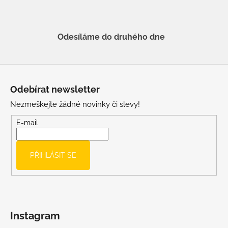
Odesíláme do druhého dne
Z
á
Odebírat newsletter
p
Nezmeškejte žádné novinky či slevy!
a
t
E-mail
í
PŘIHLÁSIT SE
Instagram