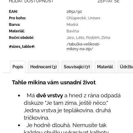
HLÍDAT DOSTUPNOST
ZEPTAT SE
EAN
:
2852/92
Pro koho
:
Chlapecké
,
Unisex
Barva
:
Modrá
Materiál
:
Bavlna
Roční období
:
Jaro
,
Léto
,
Podzim
,
Zima
/tabulka-velikosti-
#sizes_table#
:
mikiny-na-zip/
Popis
Hodnocení (3)
Související (7)
Materiál
Údržb
Tahle mikina vám usnadní život
Má
dvě vrstvy
a hned z rána odpadá
diskuze "Je tam zima, ještě něco."
Jedna vrstva je teplákovina, druhá
tričkovina.
Je hodně dlouhá. Nemusíte tak
každou chvilku vykasávat kalhoty.