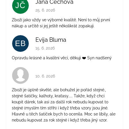
Jana Čechová
JČ
Hodnocení obchodu je 5 z 5 hvězdiček.
25. 6. 2026
Zboží jako vždy ve výborné kvalitě. Není to můj první
nákup a určitě si jej ještě několikrát zopakuji.
Evija Bluma
EB
Hodnocení obchodu je 5 z 5 hvězdiček.
15. 6. 2026
Opravdu krásné a kvalitní věci, děkuji ❤️ Syn nadšený
Hodnocení obchodu je 4 z 5 hvězdiček.
10. 6. 2026
Zboží je úplně skvělé, ale bohužel je pořád stejné.,
stejné šatičky, kalhoty, kraťasy..... Takže, když chci
koupit dárek, tak asi za další rok nebudu kupovat to
stejné (myslím tím střih) i když třeba vzory jsou jiné.
Hlavně u těch šatiček bych to ocenila. Moc se líbily, ale
nebudu kupovat za rok stejné i když třeba jiný vzor.