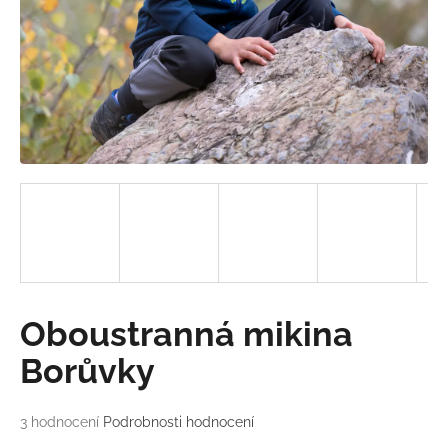
a
j
í
t
?
HLEDAT
D
Oboustranná mikina
o
p
Borůvky
o
r
Průměrné
3 hodnocení
Podrobnosti hodnocení
u
hodnocení