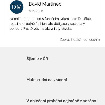
David Martinec
DM
Hodnocení obchodu je 5 z 5 hvězdiček.
8. 6. 2026
za mě super obchod s funkčními věcmi pro děti. Sice
to asi není úplně fashion, ale děti jsou v suchu a v
pohodlí. Prostě věci na aktivní styl života.
Zobrazit další hodnocení
Šijeme v ČR
Máte 21 dní na vrácení
V oblečení proběhá nejméně 2 sezóny