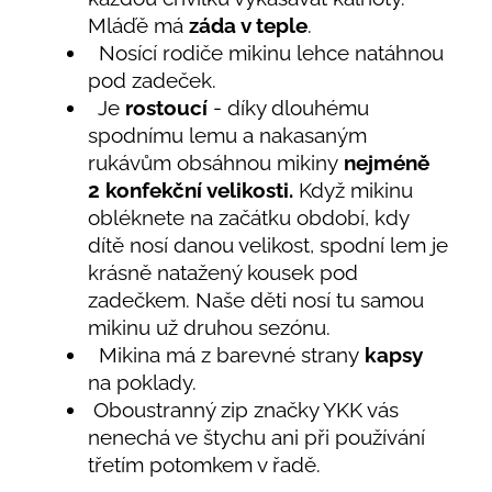
Mláďě má
záda v teple
.
Nosící rodiče mikinu lehce natáhnou
pod zadeček.
Je
rostoucí
- díky dlouhému
spodnímu lemu a nakasaným
rukávům obsáhnou mikiny
nejméně
2
konfekční velikosti.
Když mikinu
obléknete na začátku období, kdy
dítě nosí danou velikost, spodní lem je
krásně natažený kousek pod
zadečkem. Naše děti nosí tu samou
mikinu už druhou sezónu.
Mikina má z barevné strany
kapsy
na poklady.
Oboustranný zip značky YKK vás
nenechá ve štychu ani při používání
třetím potomkem v řadě.