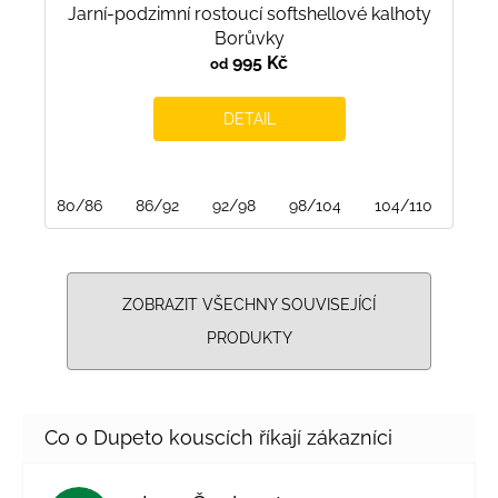
Jarní-podzimní rostoucí softshellové kalhoty
Borůvky
995 Kč
od
DETAIL
80/86
86/92
92/98
98/104
104/110
110/
ZOBRAZIT VŠECHNY SOUVISEJÍCÍ
PRODUKTY