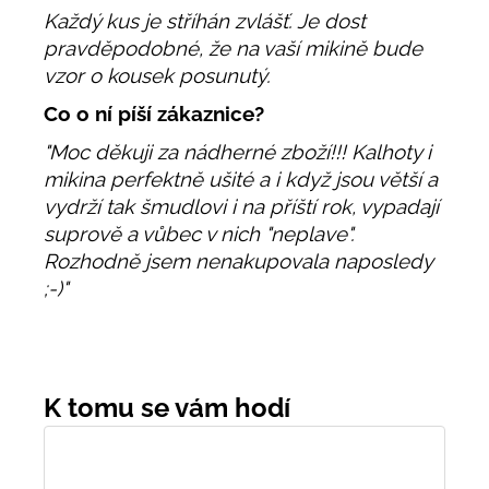
Každý kus je stříhán zvlášť. Je dost
pravděpodobné, že na vaší mikině bude
vzor o kousek posunutý.
Co o ní píší zákaznice?
"Moc děkuji za nádherné zboží!!! Kalhoty i
mikina perfektně ušité a i když jsou větší a
vydrží tak šmudlovi i na příští rok, vypadají
suprově a vůbec v nich "neplave".
Rozhodně jsem nenakupovala naposledy
;-)"