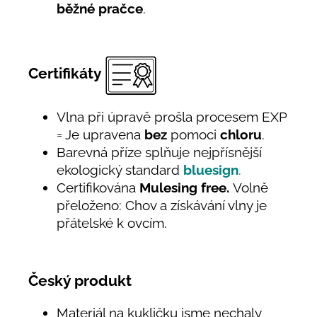
běžné pračce
.
Certifikáty
Vlna při úpravě prošla procesem EXP
= Je upravena
bez
pomoci
chloru
.
Barevná příze splňuje nejpřísnější
ekologický standard
bluesign
.
Certifikována
Mulesing free.
Volně
přeloženo: Chov a získávání vlny je
přátelské k ovcím.
Český produkt
Materiál na kukličku jsme nechaly