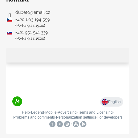
dupeto
@
email.cz
+420 603 194 559
(Po-Pá 9 až 15:00)
+421 951 541 339
(Po-Pá 9 až 15:00)