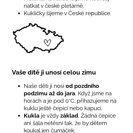
natkat v české pletárně.
Kukličky šijeme v České republice.
Vaše dítě ji unosí celou zimu
Naše děti ji nosí
od pozdního
podzimu až do jara
. Když jsme na
horách a je pod 0°C, přihazujeme na
kuklu ještě čepici nebo kapuci.
Kukla
je vždy
základ
. Žádná čepice
ani šála netěsní tak, že by dětem
koukal jen čumáček.