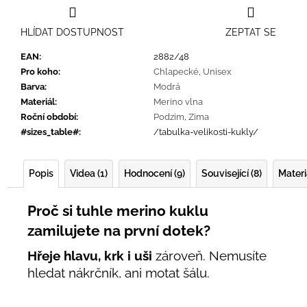
HLÍDAT DOSTUPNOST
ZEPTAT SE
EAN
:
2882/48
Pro koho
:
Chlapecké
,
Unisex
Barva
:
Modrá
Materiál
:
Merino vlna
Roční období
:
Podzim
,
Zima
#sizes_table#
:
/tabulka-velikosti-kukly/
Popis
Videa (1)
Hodnocení (9)
Související (8)
Materi
Proč si tuhle merino kuklu
zamilujete na první dotek?
Hřeje hlavu, krk i uši
zároveň. Nemusíte
hledat nákrčník, ani motat šálu.