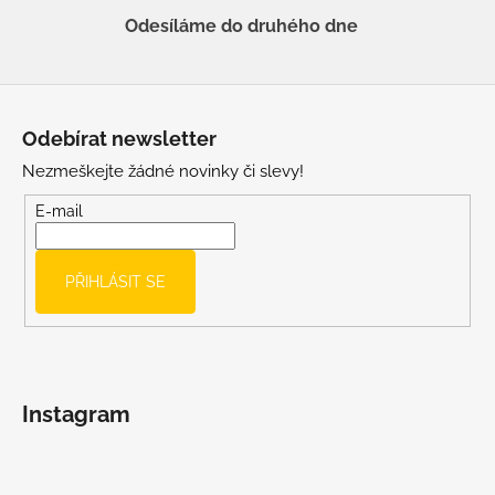
Odesíláme do druhého dne
Z
á
Odebírat newsletter
p
Nezmeškejte žádné novinky či slevy!
a
t
E-mail
í
PŘIHLÁSIT SE
Instagram