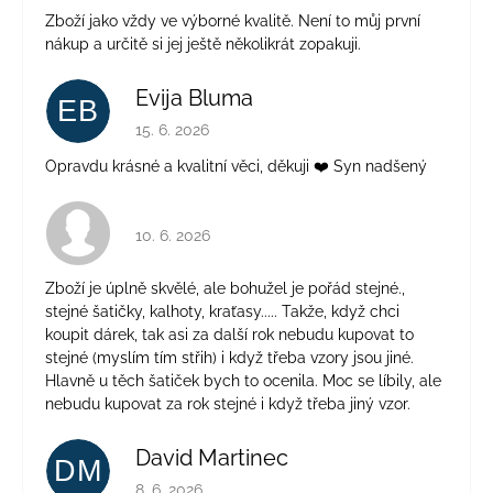
Zboží jako vždy ve výborné kvalitě. Není to můj první
nákup a určitě si jej ještě několikrát zopakuji.
Evija Bluma
EB
Hodnocení obchodu je 5 z 5 hvězdiček.
15. 6. 2026
Opravdu krásné a kvalitní věci, děkuji ❤️ Syn nadšený
Hodnocení obchodu je 4 z 5 hvězdiček.
10. 6. 2026
Zboží je úplně skvělé, ale bohužel je pořád stejné.,
stejné šatičky, kalhoty, kraťasy..... Takže, když chci
koupit dárek, tak asi za další rok nebudu kupovat to
stejné (myslím tím střih) i když třeba vzory jsou jiné.
Hlavně u těch šatiček bych to ocenila. Moc se líbily, ale
nebudu kupovat za rok stejné i když třeba jiný vzor.
David Martinec
DM
Hodnocení obchodu je 5 z 5 hvězdiček.
8. 6. 2026