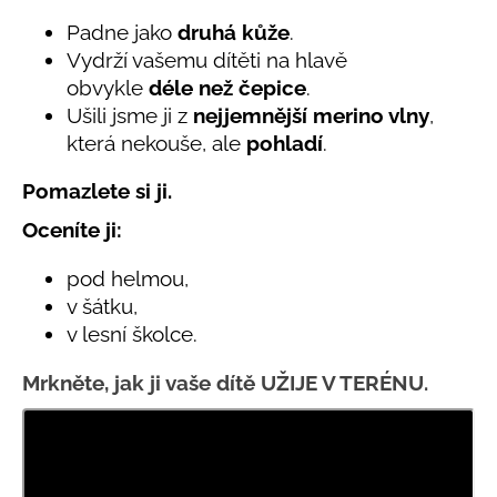
č
produktu
je
u
Padne jako
druhá kůže
.
4,7
j
Vydrží vašemu dítěti na hlavě
z
e
obvykle
déle než čepice
.
5
m
hvězdiček.
Ušili jsme ji z
nejjemnější merino vlny
,
e
která nekouše, ale
pohladí
.
Pomazlete si ji.
LETNÍ
RYCHLESCHNOUCÍ
KALHOTY
Oceníte ji:
TYRKYSOVÉ
KORÁLKY
pod helmou,
695
v šátku,
Kč
v lesní školce.
Mrkněte, jak ji vaše dítě UŽIJE V TERÉNU.