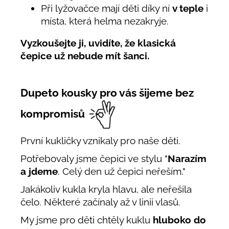
Při lyžovačce mají děti díky ní
v teple
i
místa, která helma nezakryje.
Vyzkoušejte ji, uvidíte, že klasická
čepice už nebude mít šanci.
Dupeto kousky pro vás šijeme bez
kompromisů
První kukličky vznikaly pro naše děti.
Potřebovaly jsme čepici ve stylu "
Narazím
a jdeme
. Celý den už čepici neřeším."
Jakákoliv kukla kryla hlavu, ale neřešila
čelo. Některé začínaly až v linii vlasů.
My jsme pro děti chtěly kuklu
hluboko do