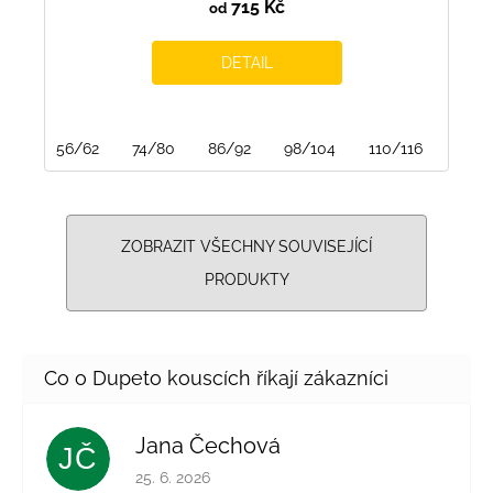
715 Kč
od
DETAIL
56/62
74/80
86/92
98/104
110/116
122/
ZOBRAZIT VŠECHNY SOUVISEJÍCÍ
PRODUKTY
Jana Čechová
JČ
Hodnocení obchodu je 5 z 5 hvězdiček.
25. 6. 2026