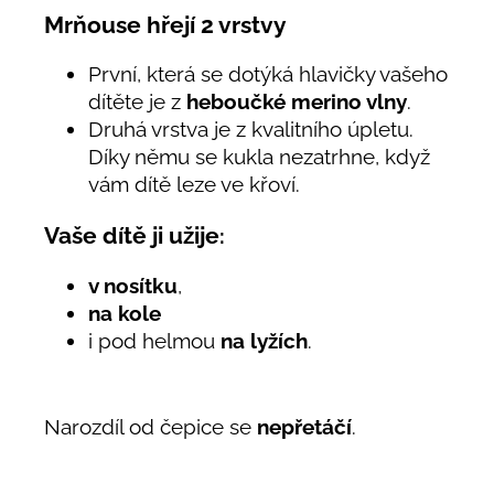
Mrňouse hřejí 2 vrstvy
První, která se dotýká hlavičky vašeho
dítěte je z
heboučké merino vlny
.
Druhá vrstva je z kvalitního úpletu.
Díky němu se kukla nezatrhne, když
vám dítě leze ve křoví.
Vaše dítě ji užije
:
v nosítku
,
na kole
i pod helmou
na lyžích
.
Narozdíl od čepice se
nepřetáčí
.