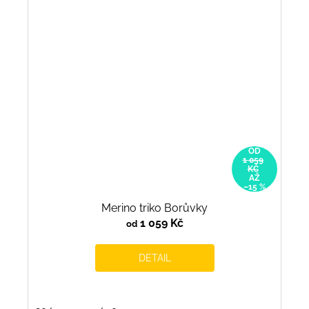
OD
1 059
KČ
AŽ
–15 %
Merino triko Borůvky
1 059 Kč
od
DETAIL