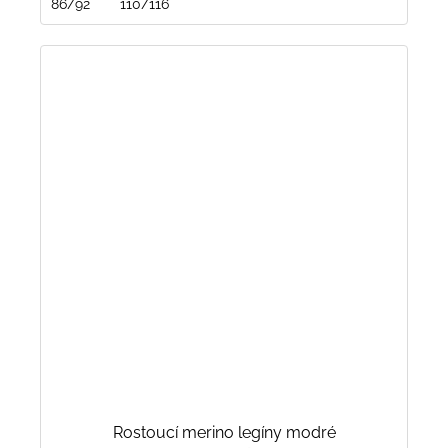
86/92
110/116
Rostoucí merino legíny modré