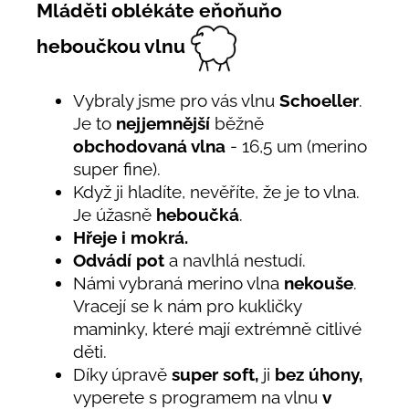
Mláděti oblékáte eňoňuňo
heboučkou vlnu
Vybraly jsme pro vás vlnu
Schoeller
.
Je to
nejjemnější
běžně
obchodovaná vlna
- 16,5 um (merino
super fine).
Když ji hladíte, nevěříte, že je to vlna.
Je úžasně
heboučká
.
Hřeje i mokrá.
Odvádí pot
a navlhlá nestudí.
Námi vybraná merino vlna
nekouše
.
Vracejí se k nám pro kukličky
maminky, které mají extrémně citlivé
děti.
Díky úpravě
super soft,
ji
bez úhony,
vyperete s programem na vlnu
v