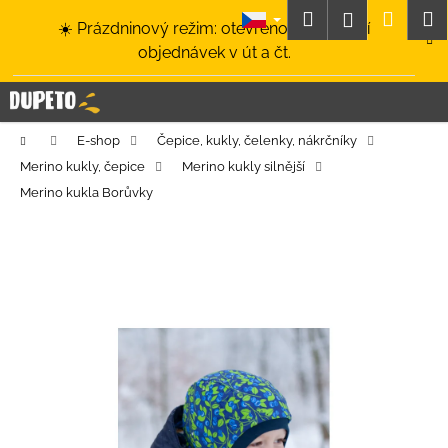
K
Přejít
Hledat
Nákup
M
Přihlášení
☀️ Prázdninový režim: otevřeno a odesílání
na
o
obsah
Zpět
Zpět
objednávek v út a čt.
košík
š
í
C
k
o
Domů
E-shop
Čepice, kukly, čelenky, nákrčníky
p
Merino kukly, čepice
Merino kukly silnější
o
Merino kukla Borůvky
t
ř
e
b
u
j
e
t
e
n