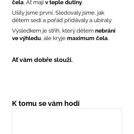
čela
. Ať mají
v teple dutiny
.
Ušily jsme první. Sledovaly jsme, jak
dětem sedí a pořád přidávaly a ubíraly.
Výsledkem je střih, který dětem
nebrání
ve výhledu
, ale kryje
maximum čela
.
Ať vám dobře slouží.