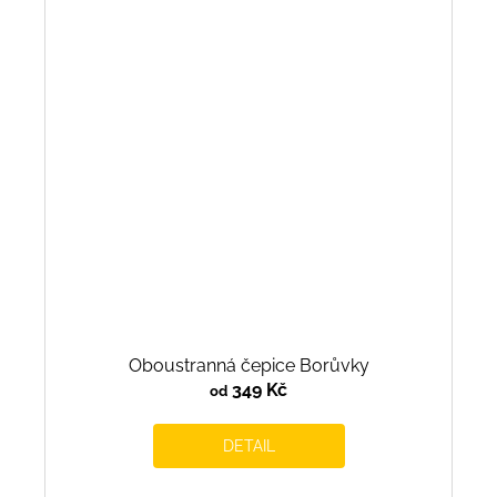
Oboustranná čepice Borůvky
349 Kč
od
DETAIL