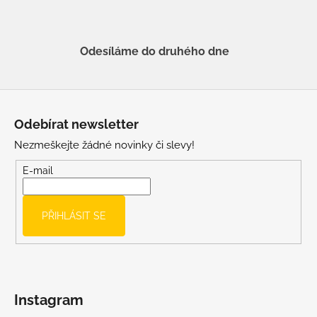
Odesíláme do druhého dne
Z
á
Odebírat newsletter
p
Nezmeškejte žádné novinky či slevy!
a
t
E-mail
í
PŘIHLÁSIT SE
Instagram