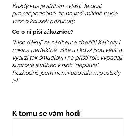
Každý kus je stříhán zvlášť. Je dost
pravděpodobné, že na vaší mikině bude
vzor o kousek posunutý.
Co o ní píší zákaznice?
"Moc děkuji za nádherné zboží!!! Kalhoty i
mikina perfektně ušité a i když jsou větší a
vydrží tak šmudlovi i na příští rok, vypadají
suprově a vůbec v nich "neplave".
Rozhodně jsem nenakupovala naposledy
;-)"