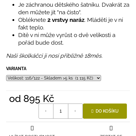
č
produktu
Je záchranou dětského šatníku. Dvakrát za
u
je
den můžete jít "na čisto".
j
5,0
Obléknete
2 vrstvy naráz
. Mláděti je v ní
e
z
fakt teplo.
5
m
hvězdiček.
e
Dítě v ní může vyrůst o dvě velikosti a
pořád bude dost.
LETNÍ
Naši školkáčci ji nosí přibližně 18měs.
KLOBOUČEK
S
OUŠKY
VARIANTA
UV
30
BÍLÝ
395
od
895 Kč
Kč
Měrná
DO KOŠÍKU
cena: