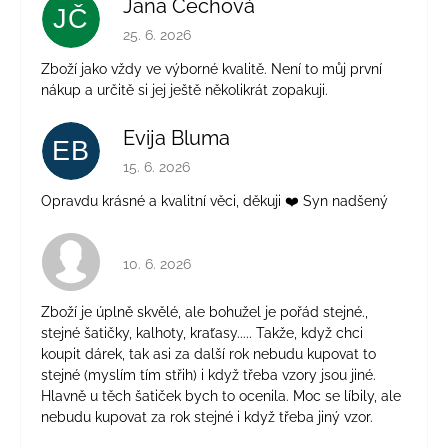
Jana Čechová
JČ
Hodnocení obchodu je 5 z 5 hvězdiček.
25. 6. 2026
Zboží jako vždy ve výborné kvalitě. Není to můj první
nákup a určitě si jej ještě několikrát zopakuji.
Evija Bluma
EB
Hodnocení obchodu je 5 z 5 hvězdiček.
15. 6. 2026
Opravdu krásné a kvalitní věci, děkuji ❤️ Syn nadšený
Hodnocení obchodu je 4 z 5 hvězdiček.
10. 6. 2026
Zboží je úplně skvělé, ale bohužel je pořád stejné.,
stejné šatičky, kalhoty, kraťasy..... Takže, když chci
koupit dárek, tak asi za další rok nebudu kupovat to
stejné (myslím tím střih) i když třeba vzory jsou jiné.
Hlavně u těch šatiček bych to ocenila. Moc se líbily, ale
nebudu kupovat za rok stejné i když třeba jiný vzor.