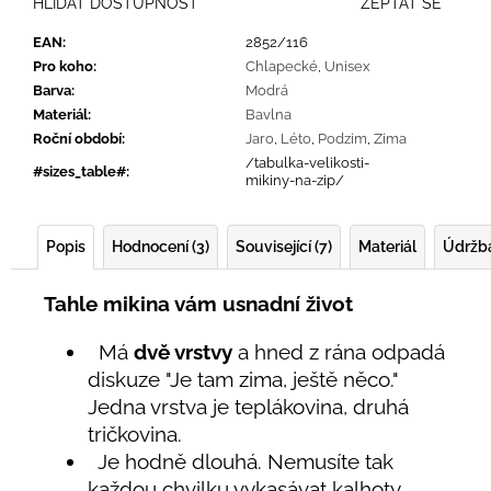
HLÍDAT DOSTUPNOST
ZEPTAT SE
EAN
:
2852/116
Pro koho
:
Chlapecké
,
Unisex
Barva
:
Modrá
Materiál
:
Bavlna
Roční období
:
Jaro
,
Léto
,
Podzim
,
Zima
/tabulka-velikosti-
#sizes_table#
:
mikiny-na-zip/
Popis
Hodnocení (3)
Související (7)
Materiál
Údržb
Tahle mikina vám usnadní život
Má
dvě vrstvy
a hned z rána odpadá
diskuze "Je tam zima, ještě něco."
Jedna vrstva je teplákovina, druhá
tričkovina.
Je hodně dlouhá. Nemusíte tak
každou chvilku vykasávat kalhoty.