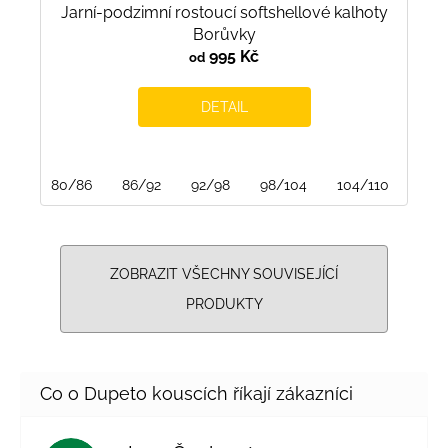
Jarní-podzimní rostoucí softshellové kalhoty
Borůvky
995 Kč
od
DETAIL
80/86
86/92
92/98
98/104
104/110
110/
ZOBRAZIT VŠECHNY SOUVISEJÍCÍ
PRODUKTY