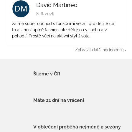
David Martinec
DM
Hodnocení obchodu je 5 z 5 hvězdiček.
8. 6. 2026
za mě super obchod s funkčními věcmi pro děti. Sice
to asi není úplně fashion, ale děti jsou v suchu a v
pohodlí. Prostě věci na aktivní styl života.
Zobrazit další hodnocení
Šijeme v ČR
Máte 21 dní na vrácení
V oblečení proběhá nejméně 2 sezóny