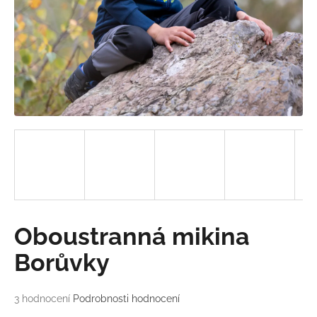
a
j
í
t
?
HLEDAT
D
Oboustranná mikina
o
p
Borůvky
o
r
Průměrné
3 hodnocení
Podrobnosti hodnocení
u
hodnocení