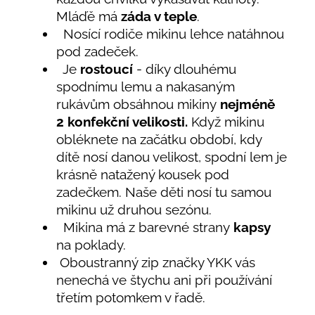
Mláďě má
záda v teple
.
Nosící rodiče mikinu lehce natáhnou
pod zadeček.
Je
rostoucí
- díky dlouhému
spodnímu lemu a nakasaným
rukávům obsáhnou mikiny
nejméně
2
konfekční velikosti.
Když mikinu
obléknete na začátku období, kdy
dítě nosí danou velikost, spodní lem je
krásně natažený kousek pod
zadečkem. Naše děti nosí tu samou
mikinu už druhou sezónu.
Mikina má z barevné strany
kapsy
na poklady.
Oboustranný zip značky YKK vás
nenechá ve štychu ani při používání
třetím potomkem v řadě.