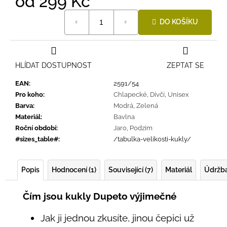
od
299 Kč
Měrná
DO KOŠÍKU
cena:
HLÍDAT DOSTUPNOST
ZEPTAT SE
EAN
:
2591/54
Pro koho
:
Chlapecké
,
Dívčí
,
Unisex
Barva
:
Modrá
,
Zelená
Materiál
:
Bavlna
Roční období
:
Jaro
,
Podzim
#sizes_table#
:
/tabulka-velikosti-kukly/
Popis
Hodnocení (1)
Související (7)
Materiál
Údržb
Čím jsou kukly Dupeto výjimečné
Jak ji jednou zkusíte, jinou čepici už