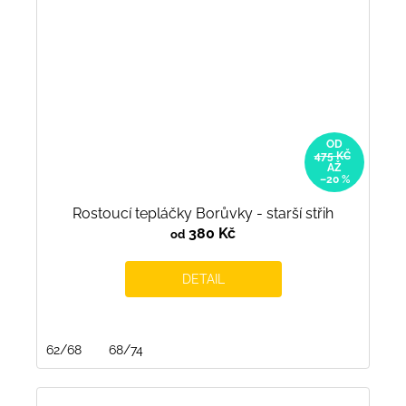
OD
475 KČ
AŽ
–20 %
Rostoucí tepláčky Borůvky - starší střih
380 Kč
od
DETAIL
62/68
68/74