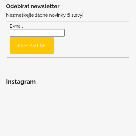
á
Odebírat newsletter
p
Nezmeškejte žádné novinky či slevy!
a
t
E-mail
í
PŘIHLÁSIT SE
Instagram