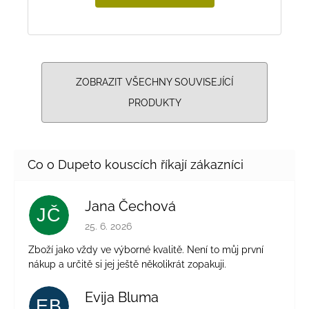
ZOBRAZIT VŠECHNY SOUVISEJÍCÍ
PRODUKTY
Jana Čechová
JČ
Hodnocení obchodu je 5 z 5 hvězdiček.
25. 6. 2026
Zboží jako vždy ve výborné kvalitě. Není to můj první
nákup a určitě si jej ještě několikrát zopakuji.
Evija Bluma
EB