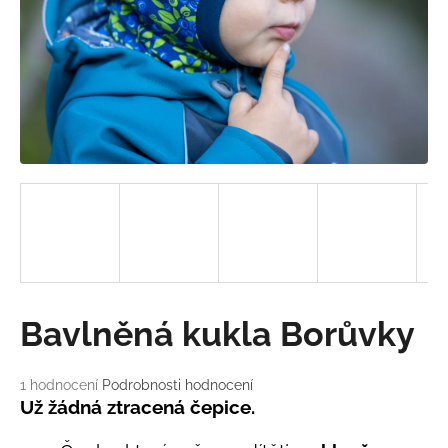
a
j
í
t
?
HLEDAT
D
Bavlněná kukla Borůvky
o
p
o
Průměrné
1 hodnocení
Podrobnosti hodnocení
hodnocení
r
Už žádná ztracená čepice.
produktu
u
je