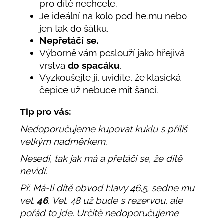
pro dítě nechcete.
Je ideální na kolo pod helmu nebo
jen tak do šátku.
Nepřetáčí se.
Výborně vám poslouží jako hřejivá
vrstva
do spacáku
.
Vyzkoušejte ji, uvidíte, že klasická
čepice už nebude mít šanci.
Tip pro vás:
Nedoporučujeme kupovat kuklu s příliš
velkým nadměrkem.
Nesedí, tak jak má a přetáčí se, že dítě
nevidí.
Př. Má-li dítě obvod hlavy 46,5, sedne mu
vel.
46
. Vel. 48 už bude s rezervou, ale
pořád to jde. Určitě nedoporučujeme