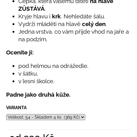
č
Čepka, která vašemu dítěti
na hlavě
5,0
u
ZŮSTÁVÁ
.
z
j
Kryje hlavu i
krk
. Nehledáte šálu.
5
e
hvězdiček.
Vydrží mláděti na hlavě
celý den
.
m
Jedna vrstva, co vám přijde vhod na jaře a
e
na podzim.
Oceníte ji:
LETNÍ
RYCHLESCHNOUCÍ
KALHOTY
pod helmou na odrážedle,
ŽLUTÉ
v šátku,
695
v lesní školce.
Kč
Padne jako druhá kůže.
VARIANTA