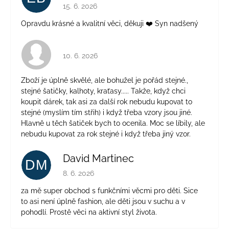
Hodnocení obchodu je 5 z 5 hvězdiček.
15. 6. 2026
Opravdu krásné a kvalitní věci, děkuji ❤️ Syn nadšený
Hodnocení obchodu je 4 z 5 hvězdiček.
10. 6. 2026
Zboží je úplně skvělé, ale bohužel je pořád stejné.,
stejné šatičky, kalhoty, kraťasy..... Takže, když chci
koupit dárek, tak asi za další rok nebudu kupovat to
stejné (myslím tím střih) i když třeba vzory jsou jiné.
Hlavně u těch šatiček bych to ocenila. Moc se líbily, ale
nebudu kupovat za rok stejné i když třeba jiný vzor.
David Martinec
DM
Hodnocení obchodu je 5 z 5 hvězdiček.
8. 6. 2026
za mě super obchod s funkčními věcmi pro děti. Sice
to asi není úplně fashion, ale děti jsou v suchu a v
pohodlí. Prostě věci na aktivní styl života.