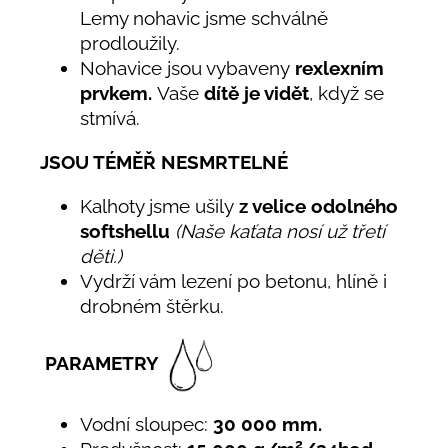
Lemy nohavic jsme schválně
prodloužily.
Nohavice jsou vybaveny
rexlexním
prvkem.
Vaše
dítě je vidět
, když se
stmívá.
JSOU TÉMĚŘ NESMRTELNÉ
Kalhoty jsme ušily
z velice odolného
softshellu
(Naše kaťata nosí už třetí
děti.)
Vydrží vám lezení po betonu, hlíně i
drobném štěrku.
PARAMETRY
Vodní sloupec:
30 000 mm.
2