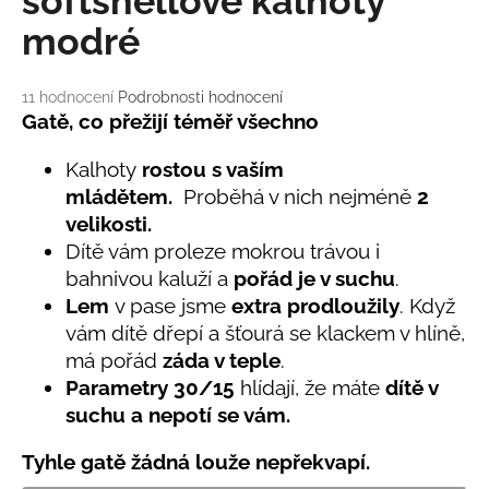
softshellové kalhoty
č
u
modré
j
e
m
Průměrné
11 hodnocení
Podrobnosti hodnocení
hodnocení
Gatě, co přežijí téměř všechno
e
produktu
je
Kalhoty
rostou s vaším
5,0
BAMBUSOVÉ
mládětem.
Proběhá v nich nejméně
2
z
TRIKO
velikosti.
5
NÁMOŘNICKÉ
hvězdiček.
PRUHY
Dítě vám proleze mokrou trávou i
MODRÉ
bahnivou kaluží a
pořád je v suchu
.
435
Lem
v pase jsme
extra prodloužily
. Když
Kč
vám dítě dřepí a šťourá se klackem v hlíně,
má pořád
záda v teple
.
Parametry
30/
15
hlídají, že máte
dítě v
suchu a nepotí se vám.
Tyhle gatě žádná louže nepřekvapí.