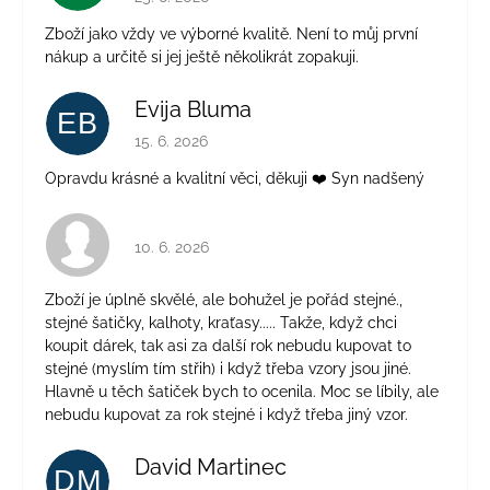
Zboží jako vždy ve výborné kvalitě. Není to můj první
nákup a určitě si jej ještě několikrát zopakuji.
Evija Bluma
EB
Hodnocení obchodu je 5 z 5 hvězdiček.
15. 6. 2026
Opravdu krásné a kvalitní věci, děkuji ❤️ Syn nadšený
Hodnocení obchodu je 4 z 5 hvězdiček.
10. 6. 2026
Zboží je úplně skvělé, ale bohužel je pořád stejné.,
stejné šatičky, kalhoty, kraťasy..... Takže, když chci
koupit dárek, tak asi za další rok nebudu kupovat to
stejné (myslím tím střih) i když třeba vzory jsou jiné.
Hlavně u těch šatiček bych to ocenila. Moc se líbily, ale
nebudu kupovat za rok stejné i když třeba jiný vzor.
David Martinec
DM