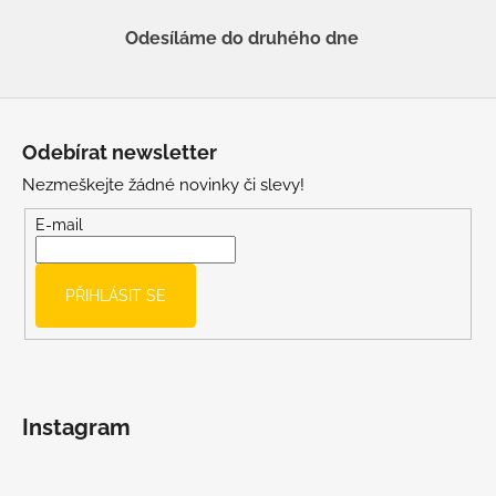
Odesíláme do druhého dne
Z
á
Odebírat newsletter
p
Nezmeškejte žádné novinky či slevy!
a
t
E-mail
í
PŘIHLÁSIT SE
Instagram