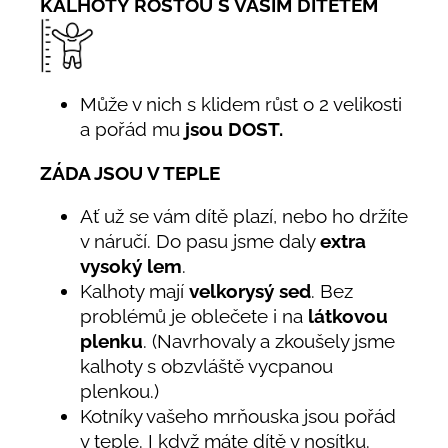
KALHOTY ROSTOU S VAŠÍM DÍTĚTEM
Může v nich s klidem růst o 2 velikosti
a pořád mu
jsou DOST.
ZÁDA JSOU V TEPLE
Ať už se vám dítě plazí, nebo ho držíte
v náručí. Do pasu jsme daly
extra
vysoký lem
.
Kalhoty mají
velkorysý sed
. Bez
problémů je oblečete i na
látkovou
plenku
. (Navrhovaly a zkoušely jsme
kalhoty s obzvláště vycpanou
plenkou.)
Kotníky vašeho mrňouska jsou pořád
v teple. I když máte dítě v nosítku.