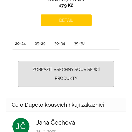
179 Kč
DETAIL
20-24
25-29
30-34
35-38
ZOBRAZIT VŠECHNY SOUVISEJÍCÍ
PRODUKTY
Jana Čechová
JČ
Hodnocení obchodu je 5 z 5 hvězdiček.
25. 6. 2026