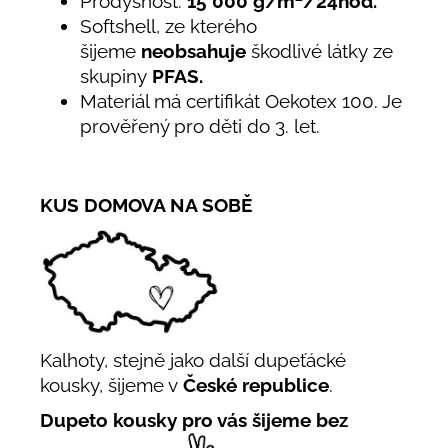
Prodyšnost:
15 000 g/m
/24hod.
Softshell, ze kterého
šijeme
neobsahuje
škodlivé látky ze
skupiny
PFAS.
Materiál má certifikát Oekotex 100. Je
prověřený pro děti do 3. let.
KUS DOMOVA NA SOBĚ
Kalhoty, stejně jako další dupeťácké
kousky, šijeme v
České republice
.
Dupeto kousky pro vás šijeme bez