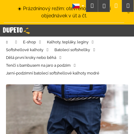
K
Přejít
Hledat
Nákup
M
Přihlášení
☀️ Prázdninový režim: otevřeno a odesílání
na
o
obsah
Zpět
Zpět
objednávek v út a čt.
košík
š
í
C
k
o
Domů
E-shop
Kalhoty, tepláky, legíny
p
Softshellové kalhoty
Batolecí softshellky
o
Dělá první kroky nebo běhá
t
Tenčí s bambusem na jaro a podzim
ř
Jarní-podzimní batolecí softshellové kalhoty modré
e
b
u
j
e
t
e
n