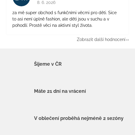
Hodnocení obchodu je 5 z 5 hvězdiček.
8. 6. 2026
za mě super obchod s funkčními věcmi pro děti. Sice
to asi není úplně fashion, ale děti jsou v suchu a v
pohodlí. Prostě věci na aktivní styl života.
Zobrazit další hodnocení
Šijeme v ČR
Máte 21 dní na vrácení
V oblečení proběhá nejméně 2 sezóny