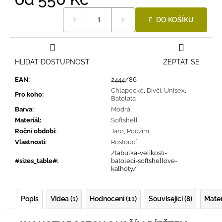
Měrná
DO KOŠÍKU
cena:
HLÍDAT DOSTUPNOST
ZEPTAT SE
EAN
:
2444/86
Chlapecké
,
Dívčí
,
Unisex
,
Pro koho
:
Batolata
Barva
:
Modrá
Materiál
:
Softshell
Roční období
:
Jaro
,
Podzim
Vlastnosti
:
Rostoucí
/tabulka-velikosti-
#sizes_table#
:
batoleci-softshellove-
kalhoty/
Popis
Videa (1)
Hodnocení (11)
Související (8)
Mater