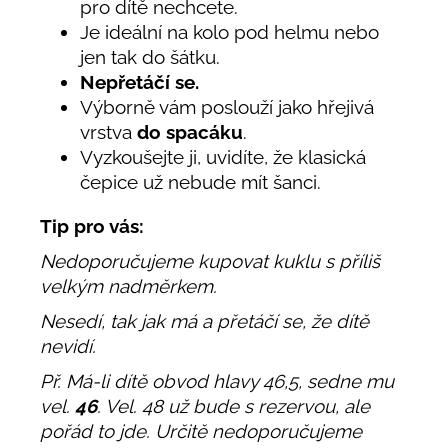
pro dítě nechcete.
Je ideální na kolo pod helmu nebo
jen tak do šátku.
Nepřetáčí se.
Výborně vám poslouží jako hřejivá
vrstva
do spacáku
.
Vyzkoušejte ji, uvidíte, že klasická
čepice už nebude mít šanci.
Tip pro vás:
Nedoporučujeme kupovat kuklu s příliš
velkým nadměrkem.
Nesedí, tak jak má a přetáčí se, že dítě
nevidí.
Př. Má-li dítě obvod hlavy 46,5, sedne mu
vel.
46
. Vel. 48 už bude s rezervou, ale
pořád to jde. Určitě nedoporučujeme