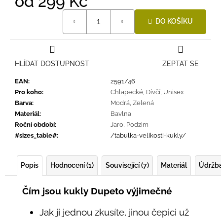
od
299 Kč
Měrná
DO KOŠÍKU
cena:
HLÍDAT DOSTUPNOST
ZEPTAT SE
EAN
:
2591/46
Pro koho
:
Chlapecké
,
Dívčí
,
Unisex
Barva
:
Modrá
,
Zelená
Materiál
:
Bavlna
Roční období
:
Jaro
,
Podzim
#sizes_table#
:
/tabulka-velikosti-kukly/
Popis
Hodnocení (1)
Související (7)
Materiál
Údržb
Čím jsou kukly Dupeto výjimečné
Jak ji jednou zkusíte, jinou čepici už