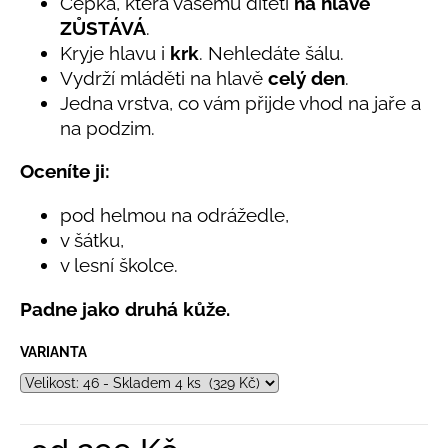
č
Čepka, která vašemu dítěti
na hlavě
5,0
u
ZŮSTÁVÁ
.
z
j
Kryje hlavu i
krk
. Nehledáte šálu.
5
e
hvězdiček.
Vydrží mláděti na hlavě
celý den
.
m
Jedna vrstva, co vám přijde vhod na jaře a
e
na podzim.
Oceníte ji:
LETNÍ
RYCHLESCHNOUCÍ
KALHOTY
pod helmou na odrážedle,
ŽLUTÉ
v šátku,
695
v lesní školce.
Kč
Padne jako druhá kůže.
VARIANTA