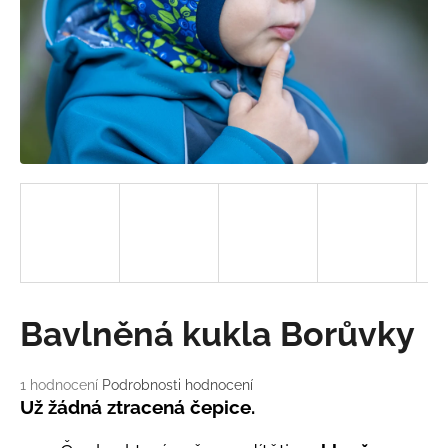
a
j
í
t
?
HLEDAT
D
Bavlněná kukla Borůvky
o
p
o
Průměrné
1 hodnocení
Podrobnosti hodnocení
hodnocení
r
Už žádná ztracená čepice.
produktu
u
je