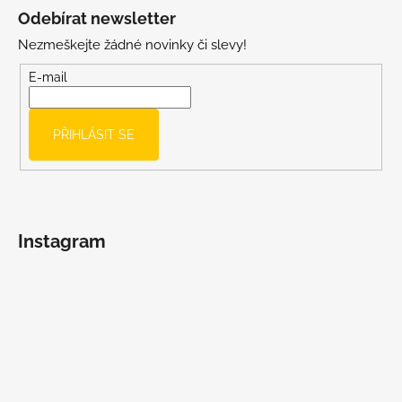
á
Odebírat newsletter
p
Nezmeškejte žádné novinky či slevy!
a
t
E-mail
í
PŘIHLÁSIT SE
Instagram