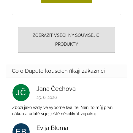
ZOBRAZIT VŠECHNY SOUVISEJÍCÍ
PRODUKTY
Jana Čechová
JČ
Hodnocení obchodu je 5 z 5 hvězdiček.
25. 6. 2026
Zboží jako vždy ve výborné kvalitě. Není to můj první
nákup a určitě si jej ještě několikrát zopakuji.
Evija Bluma
EB