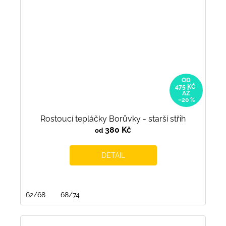
OD
475 KČ
AŽ
–20 %
Rostoucí tepláčky Borůvky - starší střih
380 Kč
od
DETAIL
62/68
68/74