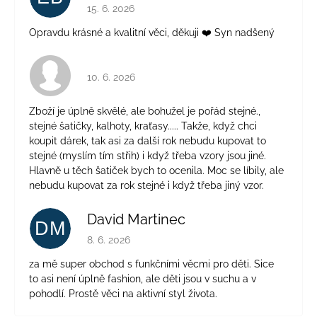
Hodnocení obchodu je 5 z 5 hvězdiček.
15. 6. 2026
Opravdu krásné a kvalitní věci, děkuji ❤️ Syn nadšený
Hodnocení obchodu je 4 z 5 hvězdiček.
10. 6. 2026
Zboží je úplně skvělé, ale bohužel je pořád stejné.,
stejné šatičky, kalhoty, kraťasy..... Takže, když chci
koupit dárek, tak asi za další rok nebudu kupovat to
stejné (myslím tím střih) i když třeba vzory jsou jiné.
Hlavně u těch šatiček bych to ocenila. Moc se líbily, ale
nebudu kupovat za rok stejné i když třeba jiný vzor.
David Martinec
DM
Hodnocení obchodu je 5 z 5 hvězdiček.
8. 6. 2026
za mě super obchod s funkčními věcmi pro děti. Sice
to asi není úplně fashion, ale děti jsou v suchu a v
pohodlí. Prostě věci na aktivní styl života.