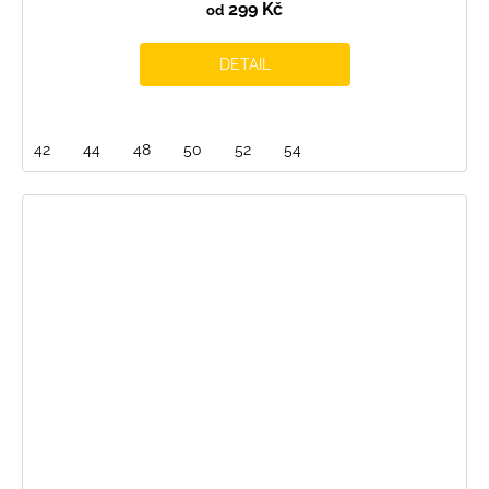
299 Kč
od
DETAIL
42
44
48
50
52
54