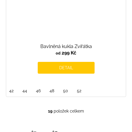
Bavlněná kukla Zvířátka
299 Kč
od
DETAIL
42
44
46
48
50
52
19
položek celkem
O
v
l