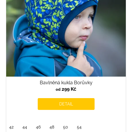
Bavlněná kukla Borůvky
299 Kč
od
DETAIL
42
44
46
48
50
54