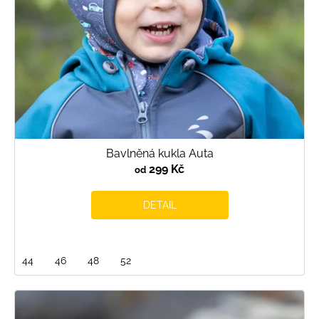
d
u
k
t
ů
Bavlněná kukla Auta
299 Kč
od
DETAIL
44
46
48
52