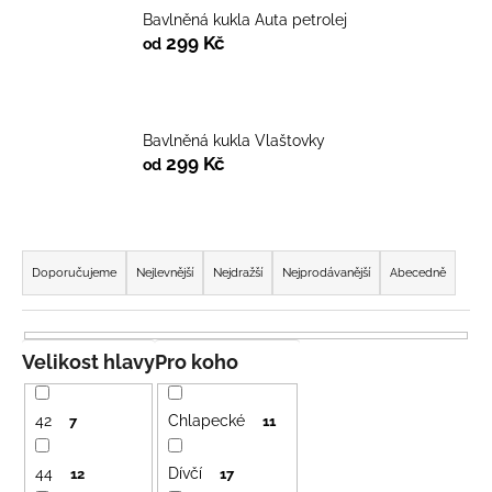
Bavlněná kukla Auta petrolej
a
299 Kč
od
j
í
t
?
Bavlněná kukla Vlaštovky
299 Kč
od
Ř
HLEDAT
a
Doporučujeme
Nejlevnější
Nejdražší
Nejprodávanější
Abecedně
z
e
D
n
Velikost hlavy
Pro koho
o
í
p
p
o
42
Chlapecké
7
11
r
r
u
o
44
Dívčí
12
17