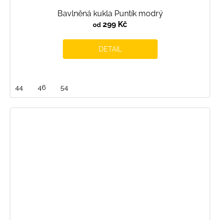
Bavlněná kukla Puntík modrý
299 Kč
od
DETAIL
44
46
54