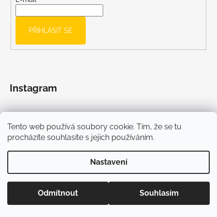
t
í
PŘIHLÁSIT SE
Instagram
Tento web používá soubory cookie. Tím, že se tu
procházíte souhlasíte s jejich používáním.
Nastavení
Odmítnout
Souhlasím