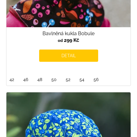
Bavlněná kukla Bobule
299 Kč
od
DETAIL
42
46
48
50
52
54
56