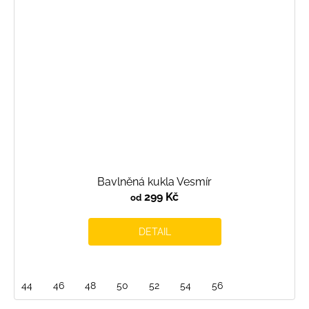
Bavlněná kukla Vesmír
299 Kč
od
DETAIL
44
46
48
50
52
54
56