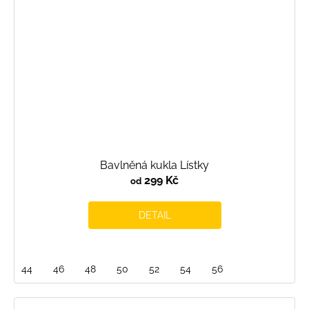
Bavlněná kukla Lístky
299 Kč
od
DETAIL
44
46
48
50
52
54
56