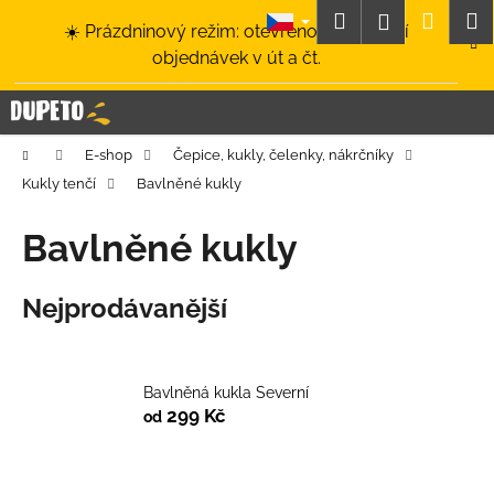
K
Přejít
Hledat
Nákup
M
Přihlášení
☀️ Prázdninový režim: otevřeno a odesílání
na
o
obsah
Zpět
Zpět
objednávek v út a čt.
košík
š
í
C
k
o
Domů
E-shop
Čepice, kukly, čelenky, nákrčníky
p
Kukly tenčí
Bavlněné kukly
o
t
Bavlněné kukly
ř
e
Nejprodávanější
b
u
j
Bavlněná kukla Severní
e
299 Kč
od
t
e
n