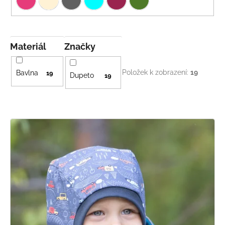
Materiál
Značky
Položek k zobrazení:
19
Bavlna
19
Dupeto
19
V
ý
p
i
s
p
r
o