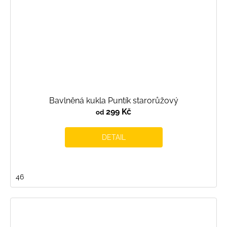
Bavlněná kukla Puntík starorůžový
299 Kč
od
DETAIL
46