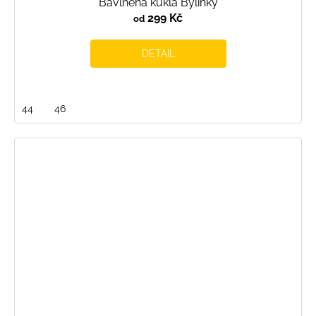
Bavlněná kukla Bylinky
299 Kč
od
DETAIL
44
46