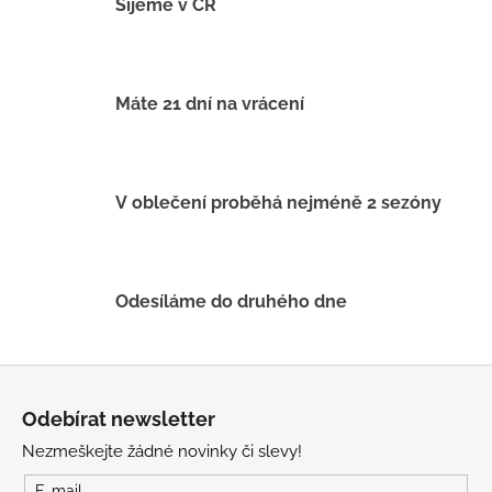
á
Šijeme v ČR
d
a
c
í
Máte 21 dní na vrácení
p
r
v
k
V oblečení proběhá nejméně 2 sezóny
y
v
ý
p
Odesíláme do druhého dne
i
s
u
Z
á
Odebírat newsletter
p
Nezmeškejte žádné novinky či slevy!
a
E-mail