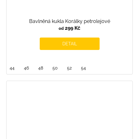
Bavlněná kukla Korálky petrolejové
299 Kč
od
DETAIL
44
46
48
50
52
54