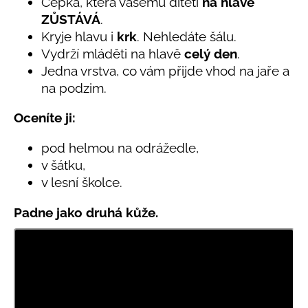
č
Čepka, která vašemu dítěti
na hlavě
5,0
u
ZŮSTÁVÁ
.
z
j
Kryje hlavu i
krk
. Nehledáte šálu.
5
e
hvězdiček.
Vydrží mláděti na hlavě
celý den
.
m
Jedna vrstva, co vám přijde vhod na jaře a
e
na podzim.
Oceníte ji:
LETNÍ
ČEPICE
UV
pod helmou na odrážedle,
30
v šátku,
SVĚTLE
MODRÁ
v lesní školce.
395
Kč
Padne jako druhá kůže.