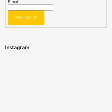
t
E-mail
í
PŘIHLÁSIT SE
Instagram