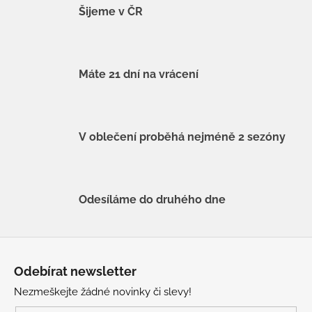
Šijeme v ČR
Máte 21 dní na vrácení
V oblečení proběhá nejméně 2 sezóny
Odesíláme do druhého dne
Z
á
Odebírat newsletter
p
Nezmeškejte žádné novinky či slevy!
a