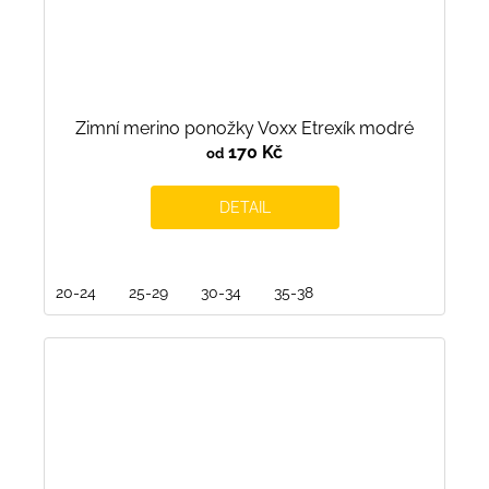
Zimní merino ponožky Voxx Etrexík modré
170 Kč
od
DETAIL
20-24
25-29
30-34
35-38