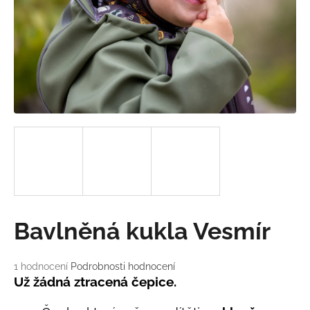
a
j
í
t
?
HLEDAT
D
Bavlněná kukla Vesmír
o
p
o
Průměrné
1 hodnocení
Podrobnosti hodnocení
hodnocení
r
Už žádná ztracená čepice.
produktu
u
je