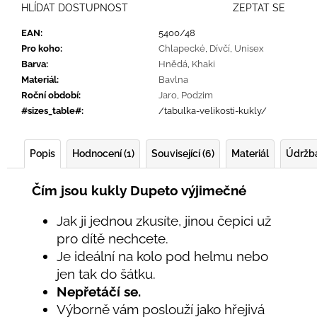
HLÍDAT DOSTUPNOST
ZEPTAT SE
EAN
:
5400/48
Pro koho
:
Chlapecké
,
Dívčí
,
Unisex
Barva
:
Hnědá
,
Khaki
Materiál
:
Bavlna
Roční období
:
Jaro
,
Podzim
#sizes_table#
:
/tabulka-velikosti-kukly/
Popis
Hodnocení (1)
Související (6)
Materiál
Údržb
Čím jsou kukly Dupeto výjimečné
Jak ji jednou zkusíte, jinou čepici už
pro dítě nechcete.
Je ideální na kolo pod helmu nebo
jen tak do šátku.
Nepřetáčí se.
Výborně vám poslouží jako hřejivá