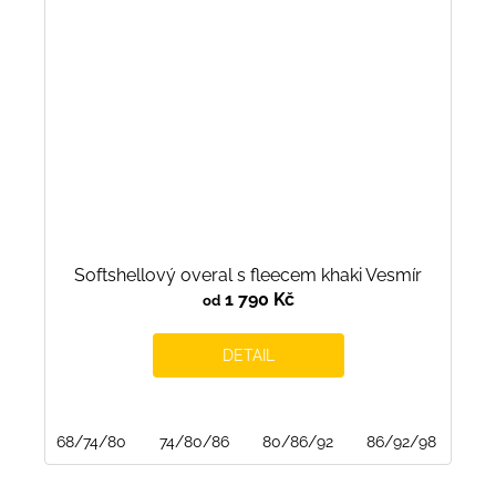
Softshellový overal s fleecem khaki Vesmír
1 790 Kč
od
DETAIL
68/74/80
74/80/86
80/86/92
86/92/98