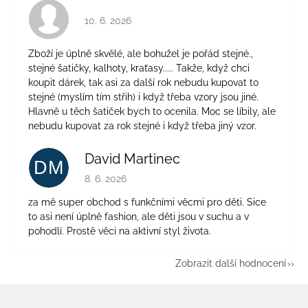
Hodnocení obchodu je 4 z 5 hvězdiček.
10. 6. 2026
Zboží je úplně skvělé, ale bohužel je pořád stejné.,
stejné šatičky, kalhoty, kraťasy..... Takže, když chci
koupit dárek, tak asi za další rok nebudu kupovat to
stejné (myslím tím střih) i když třeba vzory jsou jiné.
Hlavně u těch šatiček bych to ocenila. Moc se líbily, ale
nebudu kupovat za rok stejné i když třeba jiný vzor.
David Martinec
DM
Hodnocení obchodu je 5 z 5 hvězdiček.
8. 6. 2026
za mě super obchod s funkčními věcmi pro děti. Sice
to asi není úplně fashion, ale děti jsou v suchu a v
pohodlí. Prostě věci na aktivní styl života.
Zobrazit další hodnocení