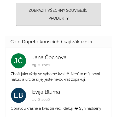
ZOBRAZIT VŠECHNY SOUVISEJÍCÍ
PRODUKTY
Jana Čechová
JČ
Hodnocení obchodu je 5 z 5 hvězdiček.
25. 6. 2026
Zboží jako vždy ve výborné kvalitě. Není to můj první
nákup a určitě si jej ještě několikrát zopakuji.
Evija Bluma
EB
Hodnocení obchodu je 5 z 5 hvězdiček.
15. 6. 2026
Opravdu krásné a kvalitní věci, děkuji ❤️ Syn nadšený