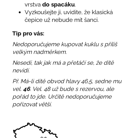
vrstva
do spacáku
.
Vyzkoušejte ji, uvidíte, že klasická
čepice už nebude mít šanci.
Tip pro vás:
Nedoporučujeme kupovat kuklu s příliš
velkým nadměrkem.
Nesedí, tak jak má a přetáčí se, že dítě
nevidí.
Př. Má-li dítě obvod hlavy 46,5, sedne mu
vel.
46
. Vel. 48 už bude s rezervou, ale
pořád to jde. Určitě nedoporučujeme
pořizovat větší.