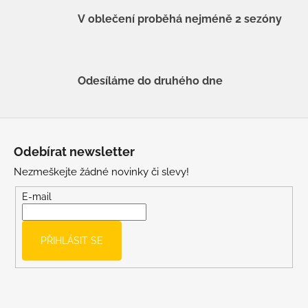
V oblečení proběhá nejméně 2 sezóny
Odesíláme do druhého dne
Z
á
Odebírat newsletter
p
Nezmeškejte žádné novinky či slevy!
a
t
E-mail
í
PŘIHLÁSIT SE