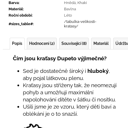
Barva
:
Hnědá
,
Khaki
Materiál
:
Bavlna
Roční období
:
Léto
/tabulka-velikosti-
#sizes_table#
:
kratasy/
Popis
Hodnocení (2)
Související (8)
Materiál
Údržb
Čím jsou kraťasy Dupeto výjimečné?
Sed je dostatečně široký i
hluboký
,
aby pojal látkovou plenu.
Kraťasy jsou střiženy tak, že neomezují
pohyb a umožňují maximální
napolohování dítěte v šátku či nosítku.
Ušili jsme je ze vzoru, který děti baví a
oblékání je o to snazší.