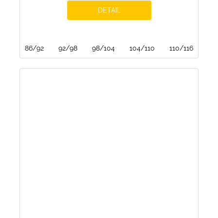
DETAIL
86/92
92/98
98/104
104/110
110/116
116