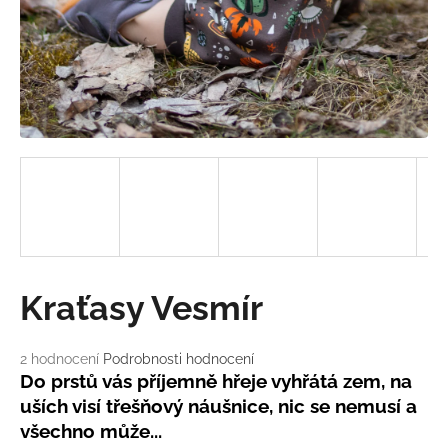
a
j
í
t
?
HLEDAT
Kraťasy Vesmír
D
o
Průměrné
2 hodnocení
Podrobnosti hodnocení
p
hodnocení
Do prstů vás příjemně hřeje vyhřátá zem, na
o
produktu
uších visí třešňový náušnice, nic se nemusí a
r
je
u
všechno může...
5,0