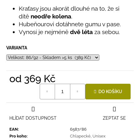
č
z
u
Kraťasy jsou akorát dlouhé na to, že si
5
hvězdiček.
j
dítě
neodře kolena
.
e
Hubeňourovi dotáhnete gumu v pase.
m
Vynosí je nejméně
dvě léta
za sebou.
e
VARIANTA
LETNÍ
ČEPICE
UV
30
SVĚTLE
od
369 Kč
MODRÁ
Měrná
395
DO KOŠÍKU
cena:
Kč
HLÍDAT DOSTUPNOST
ZEPTAT SE
EAN
:
6587/86
Pro koho
:
Chlapecké
,
Unisex