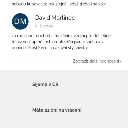
nebudu kupovat za rok stejné i když třeba jiný vzor.
David Martinec
DM
Hodnocení obchodu je 5 z 5 hvězdiček.
8. 6. 2026
za mě super obchod s funkčními věcmi pro děti. Sice
to asi není úplně fashion, ale děti jsou v suchu a v
pohodlí. Prostě věci na aktivní styl života.
Zobrazit další hodnocení
Šijeme v ČR
Máte 21 dní na vrácení