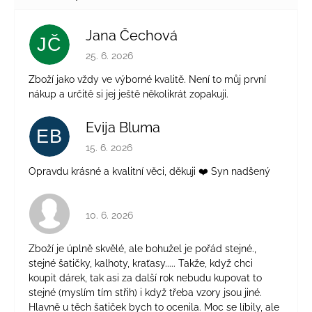
Jana Čechová
JČ
Hodnocení obchodu je 5 z 5 hvězdiček.
25. 6. 2026
Zboží jako vždy ve výborné kvalitě. Není to můj první
nákup a určitě si jej ještě několikrát zopakuji.
Evija Bluma
EB
Hodnocení obchodu je 5 z 5 hvězdiček.
15. 6. 2026
Opravdu krásné a kvalitní věci, děkuji ❤️ Syn nadšený
Hodnocení obchodu je 4 z 5 hvězdiček.
10. 6. 2026
Zboží je úplně skvělé, ale bohužel je pořád stejné.,
stejné šatičky, kalhoty, kraťasy..... Takže, když chci
koupit dárek, tak asi za další rok nebudu kupovat to
stejné (myslím tím střih) i když třeba vzory jsou jiné.
Hlavně u těch šatiček bych to ocenila. Moc se líbily, ale