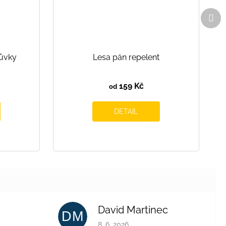
Dal
pro
ůvky
Lesa pán repelent
159 Kč
od
DETAIL
David Martinec
DM
je 4 z 5 hvězdiček.
Hodnocení obchodu je 5 z 5 hvězdiček.
8. 6. 2026