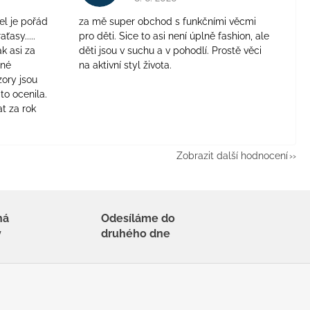
el je pořád
za mě super obchod s funkčními věcmi
aťasy.....
pro děti. Sice to asi není úplně fashion, ale
ak asi za
děti jsou v suchu a v pohodlí. Prostě věci
jné
na aktivní styl života.
zory jsou
to ocenila.
t za rok
Zobrazit další hodnocení
há
Odesíláme do
y
druhého dne