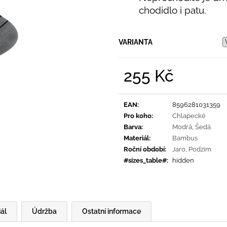
PRUHY MODRÉ
395 Kč
chodidlo i patu.
435 Kč
VARIANTA
255 Kč
Měrná
cena:
EAN
:
8596281031359
Pro koho
:
Chlapecké
Barva
:
Modrá
,
Šedá
Materiál
:
Bambus
Roční období
:
Jaro
,
Podzim
#sizes_table#
:
hidden
ál
Údržba
Ostatní informace