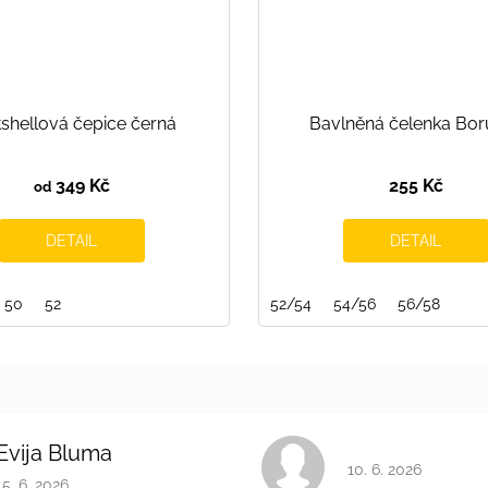
tshellová čepice černá
Bavlněná čelenka Bor
349 Kč
255 Kč
od
DETAIL
DETAIL
116/122
50
52
122/128
128/134
134/140
52/54
146/152
54/56
56/58
Evija Bluma
Hodnocení obchodu 
10. 6. 2026
Hodnocení obchodu je 5 z 5 hvězdiček.
15. 6. 2026