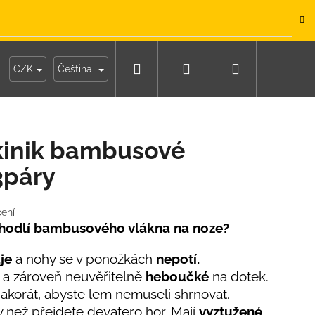
.
Hledat
Přihlášení
Nákupní
y
Moje objednávka
CZK
Čeština
košík
kinik bambusové
3páry
ení
pohodlí bambusového vlákna na noze?
je
a nohy se v ponožkách
nepotí.
 a zároveň neuvěřitelně
heboučké
na dotek.
akorát, abyste lem nemuseli shrnovat.
IKO NÁMOŘNICKÉ
v než přejdete devatero hor. Mají
vyztužené