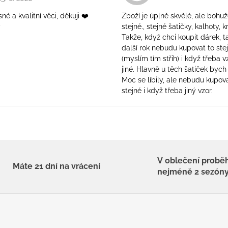
é a kvalitní věci, děkuji ❤️
Zboží je úplně skvělé, ale bohuž
ý
stejné., stejné šatičky, kalhoty, kr
Takže, když chci koupit dárek, t
další rok nebudu kupovat to ste
(myslím tím střih) i když třeba v
jiné. Hlavně u těch šatiček bych 
Moc se líbily, ale nebudu kupova
stejné i když třeba jiný vzor.
V oblečení probě
Máte 21 dní na vrácení
nejméně 2 sezón