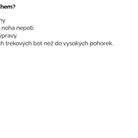
lahem?
hy.
 noha nepotí.
ýpravy.
kých trekových bot než do vysokých pohorek.