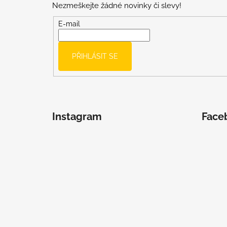
Nezmeškejte žádné novinky či slevy!
a
t
E-mail
í
PŘIHLÁSIT SE
Instagram
Face