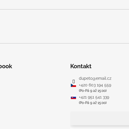
book
Kontakt
dupeto
@
email.cz
+420 603 194 559
(Po-Pá 9 až 15:00)
+421 951 541 339
(Po-Pá 9 až 15:00)