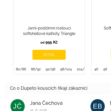
Jarní-podzimní rostoucí
Sof
softshellové kalhoty Triangle
995 Kč
od
DETAIL
80/86
86/92
92/98
98/104
104/110
46
110/116
48
Jana Čechová
JČ
EB
Hodnocení obchodu je 5 z 5 hvězdiček.
25. 6. 2026