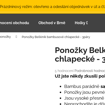
 Prázdninový režim: otevřeno a odesílání objednávek v út a čt
nocení obchodu
Obchod v Brně
Holky Dupeťačk
Co potřebujete najít?
 ponožky
Ponožky Belkinik bambusové chlapecké - 3páry
HLEDAT
Ponožky Bel
chlapecké - 
Doporučujeme
Průměrné
5 hodnocení
Podrobnosti hodnoc
hodnocení
Už jste někdy zkusili 
produktu
je
Bambus parádně
sa
3,4
Ponožky jsou pevné
z
Jsou vysoké přesně 
5
LETNÍ ČEPICE UV 30 SVĚTLE MODRÁ
BAMBUSOVÉ TR
hvězdiček.
Neprochodíte je dří