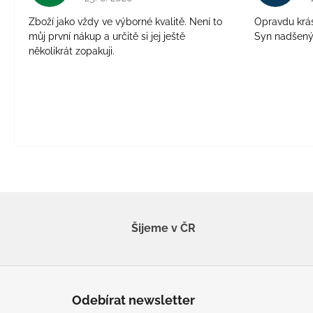
Zboží jako vždy ve výborné kvalitě. Není to
Opravdu krásn
můj první nákup a určitě si jej ještě
Syn nadšen
několikrát zopakuji.
Šijeme v ČR
Z
á
Odebírat newsletter
p