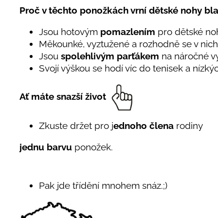
Proč v těchto ponožkách vrní dětské nohy b
Jsou hotovým
pomazlením
pro dětské no
Měkounké, vyztužené a rozhodně se v nich
Jsou
spolehlivým parťákem
na náročné v
Svojí výškou se hodí víc do tenisek a níz
Ať máte snazší život
Zkuste držet pro j
ednoho člena
rodiny
jednu barvu
ponožek.
Pak jde třídění mnohem snáz.;)