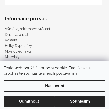
Informace pro vás
Výměna, reklamace, vrácení
Doprava a platba
Kontakt
Holky Dupeťačky
Moje objednávka
Materiály
Obchodní podmínky
Tento web používá soubory cookie. Tím, že se tu
Podmínky ochrany osobních údajů
procházíte souhlasíte s jejich používáním.
Prodávané značky
Nastavení
Vytvořil Shoptet
Copyright 2026
DUPETO
. Všechna práva vyhrazena.
Upravit
Odmítnout
Souhlasím
nastavení cookies