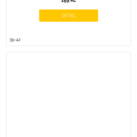
159 Kč
DETAIL
39-42