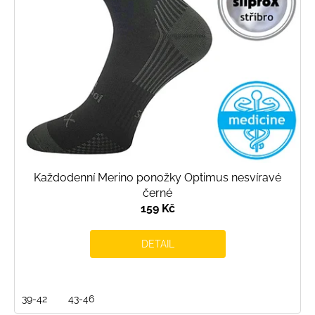
o
d
u
k
t
ů
Každodenní Merino ponožky Optimus nesvíravé
černé
159 Kč
DETAIL
39-42
43-46