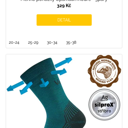
329 Kč
DETAIL
20-24
25-29
30-34
35-38