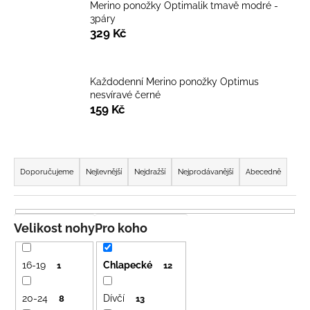
Merino ponožky Optimalik tmavě modré -
a
3páry
j
329 Kč
í
t
Každodenní Merino ponožky Optimus
?
nesvíravé černé
159 Kč
Ř
HLEDAT
a
Doporučujeme
Nejlevnější
Nejdražší
Nejprodávanější
Abecedně
z
e
D
n
Velikost nohy
Pro koho
o
í
p
p
o
16-19
Chlapecké
1
12
r
r
u
o
20-24
Dívčí
8
13