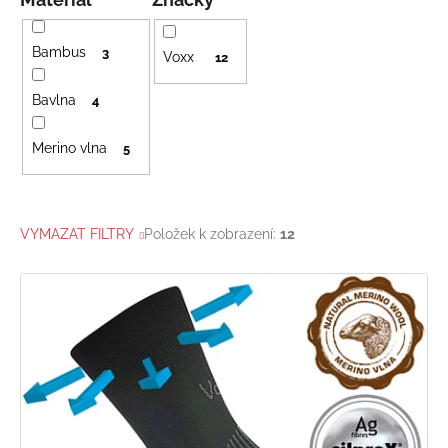
Bambus
3
Voxx
12
Bavlna
4
Merino vlna
5
VYMAZAT FILTRY
Položek k zobrazení:
12
V
ý
p
i
s
p
r