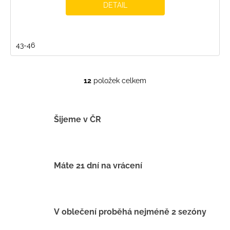
DETAIL
43-46
12
položek celkem
O
v
l
á
Šijeme v ČR
d
a
c
í
Máte 21 dní na vrácení
p
r
v
k
V oblečení proběhá nejméně 2 sezóny
y