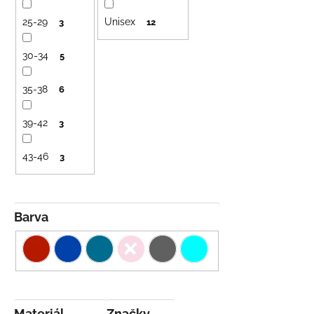
č
d
u
25-29
Unisex
u
3
12
j
k
e
30-34
5
t
m
ů
e
35-38
6
LETNÍ
39-42
3
RYCHLESCHNOUCÍ
KALHOTY
TYRKYSOVÉ
43-46
3
KORÁLKY
695
Kč
Barva
Materiál
Značky