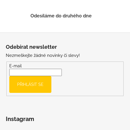
v
ý
p
Odesíláme do druhého dne
i
s
u
Z
á
Odebírat newsletter
p
Nezmeškejte žádné novinky či slevy!
a
t
E-mail
í
PŘIHLÁSIT SE
Instagram