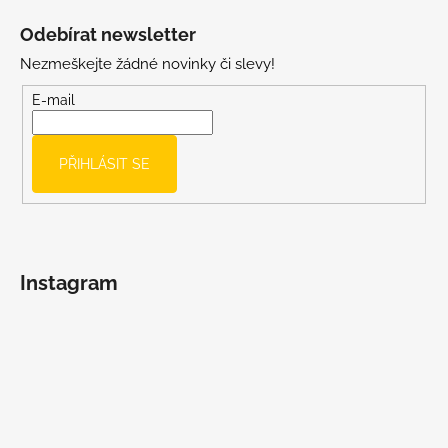
á
Odebírat newsletter
p
Nezmeškejte žádné novinky či slevy!
a
t
E-mail
í
PŘIHLÁSIT SE
Instagram