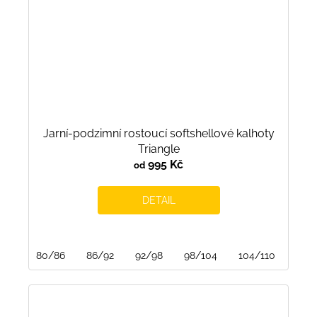
Jarní-podzimní rostoucí softshellové kalhoty
Triangle
995 Kč
od
DETAIL
80/86
86/92
92/98
98/104
104/110
110/