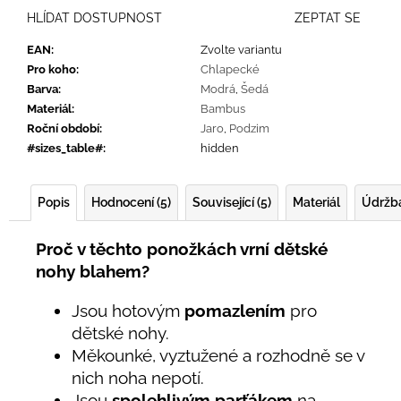
HLÍDAT DOSTUPNOST
ZEPTAT SE
EAN
:
Zvolte variantu
Pro koho
:
Chlapecké
Barva
:
Modrá
,
Šedá
Materiál
:
Bambus
Roční období
:
Jaro
,
Podzim
#sizes_table#
:
hidden
Popis
Hodnocení (5)
Související (5)
Materiál
Údržb
Proč v těchto ponožkách vrní dětské
nohy blahem?
Jsou hotovým
pomazlením
pro
dětské nohy.
Měkounké, vyztužené a rozhodně se v
nich noha nepotí.
Jsou
spolehlivým parťákem
na