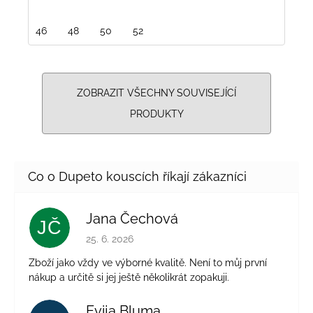
46
48
50
52
ZOBRAZIT VŠECHNY SOUVISEJÍCÍ
PRODUKTY
Jana Čechová
JČ
Hodnocení obchodu je 5 z 5 hvězdiček.
25. 6. 2026
Zboží jako vždy ve výborné kvalitě. Není to můj první
nákup a určitě si jej ještě několikrát zopakuji.
Evija Bluma