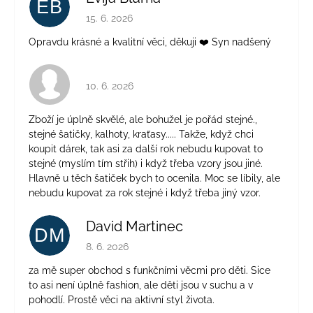
EB
Hodnocení obchodu je 5 z 5 hvězdiček.
15. 6. 2026
Opravdu krásné a kvalitní věci, děkuji ❤️ Syn nadšený
Hodnocení obchodu je 4 z 5 hvězdiček.
10. 6. 2026
Zboží je úplně skvělé, ale bohužel je pořád stejné.,
stejné šatičky, kalhoty, kraťasy..... Takže, když chci
koupit dárek, tak asi za další rok nebudu kupovat to
stejné (myslím tím střih) i když třeba vzory jsou jiné.
Hlavně u těch šatiček bych to ocenila. Moc se líbily, ale
nebudu kupovat za rok stejné i když třeba jiný vzor.
David Martinec
DM
Hodnocení obchodu je 5 z 5 hvězdiček.
8. 6. 2026
za mě super obchod s funkčními věcmi pro děti. Sice
to asi není úplně fashion, ale děti jsou v suchu a v
pohodlí. Prostě věci na aktivní styl života.