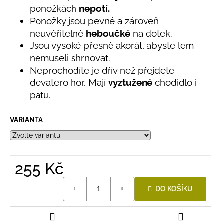
č
ponožkách
nepotí.
5
u
hvězdiček.
Ponožky jsou pevné a zároveň
j
neuvěřitelně
heboučké
na dotek.
e
m
Jsou vysoké přesně akorát, abyste lem
e
nemuseli shrnovat.
Neprochodíte je dřív než přejdete
devatero hor. Mají
vyztužené
chodidlo i
LETNÍ
ČEPICE
patu.
UV
30
SVĚTLE
VARIANTA
MODRÁ
395
Kč
255 Kč
Měrná
DO KOŠÍKU
cena: