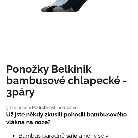
a
j
í
t
?
Ponožky Belkinik
HLEDAT
bambusové chlapecké -
3páry
D
o
Průměrné
5 hodnocení
Podrobnosti hodnocení
p
hodnocení
Už jste někdy zkusili pohodlí bambusového
o
produktu
vlákna na noze?
r
je
3,4
u
Bambus parádně
saje
a nohy se v
z