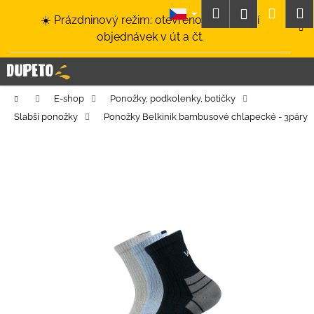
K
Přejít
Hledat
Nákup
M
Přihlášení
☀️ Prázdninový režim: otevřeno a odesílání
na
o
obsah
Zpět
Zpět
objednávek v út a čt.
košík
š
í
C
k
o
Domů
E-shop
Ponožky, podkolenky, botičky
p
Slabší ponožky
Ponožky Belkinik bambusové chlapecké - 3páry
o
t
ř
e
b
u
j
e
t
e
n