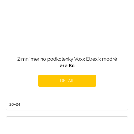
Zimní merino podkolenky Voxx Etrexík modré
212 Kč
DETAIL
20-24