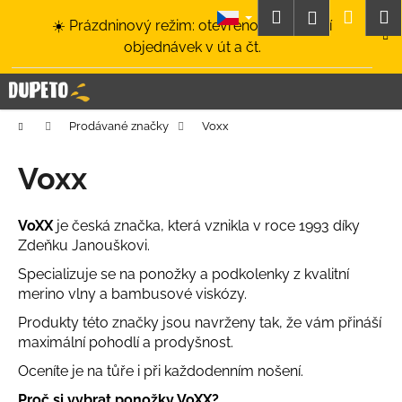
K
Přejít
Hledat
Nákup
M
Přihlášení
☀️ Prázdninový režim: otevřeno a odesílání
na
o
obsah
Zpět
Zpět
objednávek v út a čt.
košík
š
í
C
k
o
Domů
Prodávané značky
Voxx
p
o
Voxx
t
ř
VoXX
je česká značka, která vznikla v roce 1993 díky
e
Zdeňku Janouškovi.
b
Specializuje se na ponožky a podkolenky z kvalitní
u
merino vlny a bambusové viskózy.
j
Produkty této značky jsou navrženy tak, že vám přináší
e
maximální pohodlí a prodyšnost.
t
Oceníte je na tůře i při každodenním nošení.
e
n
Proč si vybrat ponožky VoXX?