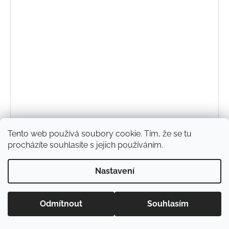
Tento web používá soubory cookie. Tím, že se tu
procházíte souhlasíte s jejich používáním.
Nastavení
Zimní merino podkolenky Voxx Etrexík růžové
212 Kč
Odmítnout
Souhlasím
DETAIL