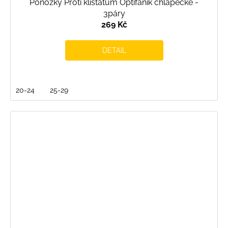
Ponožky Proti klíšťatům Optifanik chlapecké -
3páry
269 Kč
DETAIL
20-24
25-29