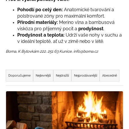
a
Pohodlí po celý den:
Anatomické tvarování a
j
polstrované zóny pro maximální komfort.
í
Přírodní materiály:
Merino vlna a bambusová
t
viskóza pro příjemný pocit a
prodyšnost
.
Prodyšnost a teplota:
Udrží vaše nohy v suchu a
?
v ideální teplotě, ať už v zimě nebo v létě.
Boma, K Bytovkám 222, 251 63 Kunice, info@boma.cz
HLEDAT
Ř
a
Doporučujeme
Nejlevnější
Nejdražší
Nejprodávanější
Abecedně
z
e
D
V
n
o
ý
p
í
p
o
p
i
r
r
s
u
o