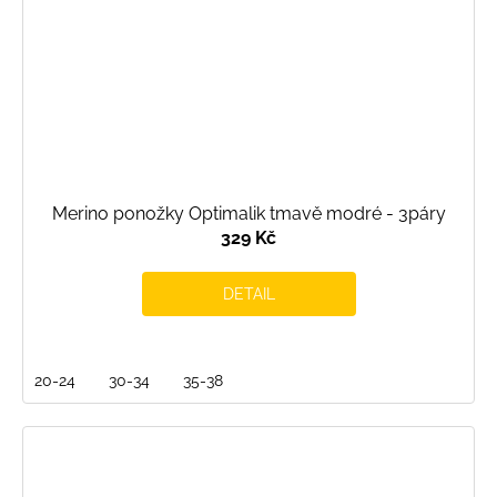
Merino ponožky Optimalik tmavě modré - 3páry
329 Kč
DETAIL
20-24
30-34
35-38