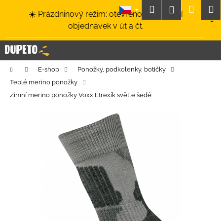
K
Přejít
Hledat
Nákup
M
Přihlášení
☀️ Prázdninový režim: otevřeno a odesílání
na
o
obsah
Zpět
Zpět
objednávek v út a čt.
košík
š
í
C
k
o
Domů
E-shop
Ponožky, podkolenky, botičky
p
Teplé merino ponožky
o
Zimní merino ponožky Voxx Etrexík světle šedé
t
ř
e
b
u
j
e
t
e
n