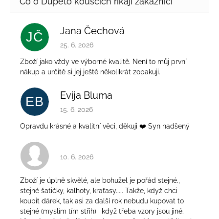
Jana Čechová
JČ
Hodnocení obchodu je 5 z 5 hvězdiček.
25. 6. 2026
Zboží jako vždy ve výborné kvalitě. Není to můj první
nákup a určitě si jej ještě několikrát zopakuji.
Evija Bluma
EB
Hodnocení obchodu je 5 z 5 hvězdiček.
15. 6. 2026
Opravdu krásné a kvalitní věci, děkuji ❤️ Syn nadšený
Hodnocení obchodu je 4 z 5 hvězdiček.
10. 6. 2026
Zboží je úplně skvělé, ale bohužel je pořád stejné.,
stejné šatičky, kalhoty, kraťasy..... Takže, když chci
koupit dárek, tak asi za další rok nebudu kupovat to
stejné (myslím tím střih) i když třeba vzory jsou jiné.