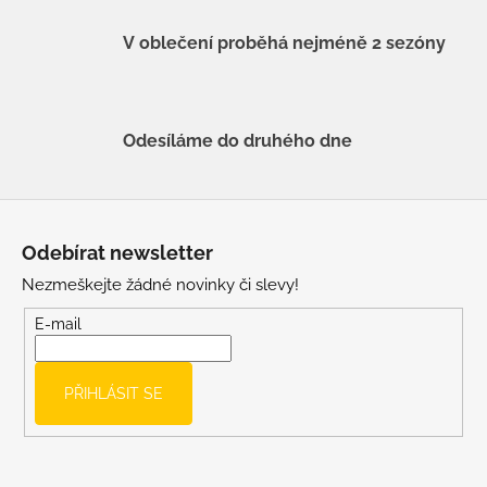
V oblečení proběhá nejméně 2 sezóny
Odesíláme do druhého dne
Z
á
Odebírat newsletter
p
Nezmeškejte žádné novinky či slevy!
a
t
E-mail
í
PŘIHLÁSIT SE