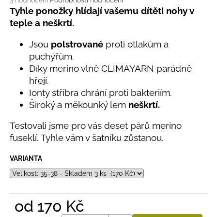
č
3 hodnocení
Podrobnosti hodnocení
hodnocení
Tyhle ponožky hlídají vašemu dítěti nohy v
u
produktu
j
teple a neškrtí.
je
e
5,0
m
Jsou
polstrované
proti otlakům a
z
e
puchýřům.
5
hvězdiček.
Díky merino vlně CLIMAYARN parádně
hřejí.
BAMBUSOVÉ
TRIKO
Ionty stříbra chrání proti bakteriím.
NÁMOŘNICKÉ
Široký a měkounký lem
neškrtí.
PRUHY
MODRÉ
Testovali jsme pro vás deset párů merino
435
fuseklí. Tyhle vám v šatníku zůstanou.
Kč
VARIANTA
od
170 Kč