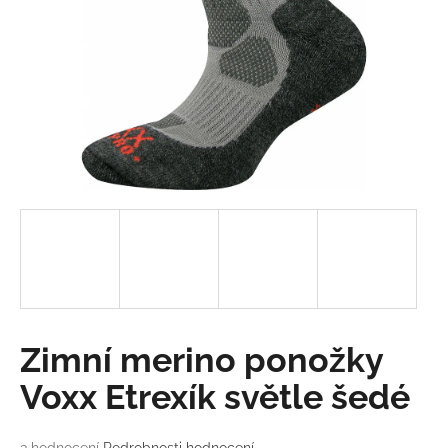
a
j
í
t
?
HLEDAT
D
o
Zimní merino ponožky
p
o
Voxx Etrexík světle šedé
r
u
Průměrné