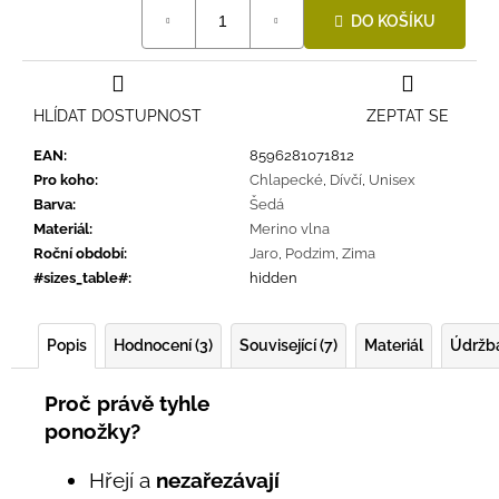
Měrná
DO KOŠÍKU
cena:
HLÍDAT DOSTUPNOST
ZEPTAT SE
EAN
:
8596281071812
Pro koho
:
Chlapecké
,
Dívčí
,
Unisex
Barva
:
Šedá
Materiál
:
Merino vlna
Roční období
:
Jaro
,
Podzim
,
Zima
#sizes_table#
:
hidden
Popis
Hodnocení (3)
Související (7)
Materiál
Údržb
Proč právě tyhle
ponožky?
Hřejí a
nezařezávají