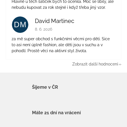
Hlavně u těch šatiček bych to ocenila. Moc se líbily, ale
nebudu kupovat za rok stejné i když třeba jiný vzor.
David Martinec
DM
Hodnocení obchodu je 5 z 5 hvězdiček.
8. 6. 2026
za mě super obchod s funkčními věcmi pro děti. Sice
to asi není úplně fashion, ale děti jsou v suchu a v
pohodlí. Prostě věci na aktivní styl života.
Zobrazit další hodnocení
Šijeme v ČR
Máte 21 dní na vrácení