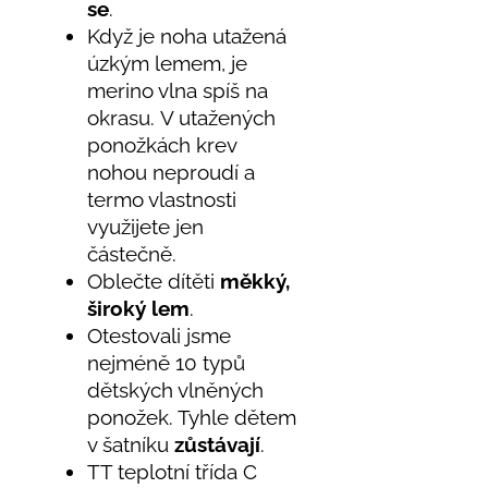
se
.
Když je noha utažená
úzkým lemem, je
merino vlna spíš na
okrasu. V utažených
ponožkách krev
nohou neproudí a
termo vlastnosti
využijete jen
částečně.
Oblečte dítěti
měkký,
široký lem
.
Otestovali jsme
nejméně 10 typů
dětských vlněných
ponožek. Tyhle dětem
v šatníku
zůstávají
.
TT teplotní třída C