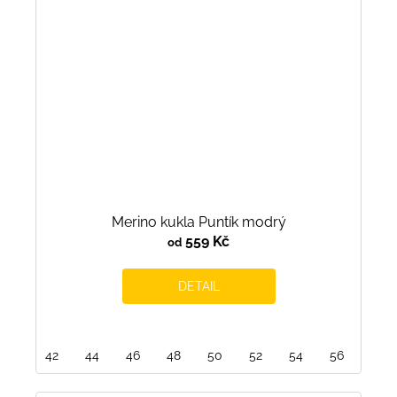
Merino kukla Puntík modrý
559 Kč
od
DETAIL
42
44
46
48
50
52
54
56