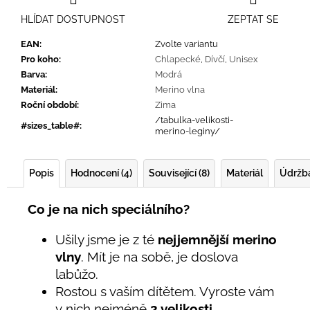
HLÍDAT DOSTUPNOST
ZEPTAT SE
EAN
:
Zvolte variantu
Pro koho
:
Chlapecké
,
Dívčí
,
Unisex
Barva
:
Modrá
Materiál
:
Merino vlna
Roční období
:
Zima
/tabulka-velikosti-
#sizes_table#
:
merino-leginy/
Popis
Hodnocení (4)
Související (8)
Materiál
Údržb
Co je na nich speciálního?
Ušily jsme je z té
nejjemnější merino
vlny
. Mít je na sobě, je doslova
labůžo.
Rostou s vaším dítětem. Vyroste vám
v nich nejméně
2 velikosti
.