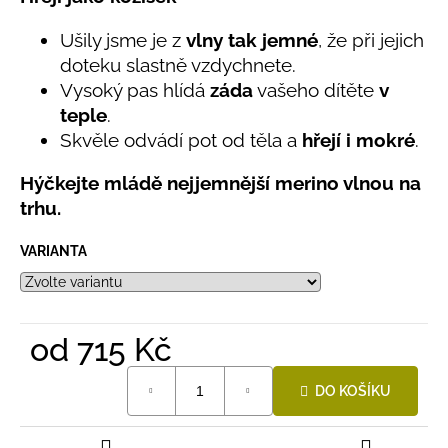
č
produktu
u
je
Ušily jsme je z
vlny tak jemné
, že při jejich
j
5,0
doteku slastně vzdychnete.
e
z
Vysoký pas hlídá
záda
vašeho dítěte
v
5
m
hvězdiček.
e
teple
.
Skvěle odvádí pot od těla a
hřejí i mokré
.
LETNÍ
Hýčkejte mládě nejjemnější merino vlnou na
RYCHLESCHNOUCÍ
KALHOTY
trhu.
ŽLUTÉ
695
VARIANTA
Kč
od
715 Kč
Měrná
DO KOŠÍKU
cena: