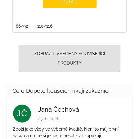
DETAIL
86/92
110/116
ZOBRAZIT VŠECHNY SOUVISEJÍCÍ
PRODUKTY
Jana Čechová
JČ
Hodnocení obchodu je 5 z 5 hvězdiček.
25. 6. 2026
Zboží jako vždy ve výborné kvalitě. Není to můj první
nákup a určitě si jej ještě několikrát zopakuji.