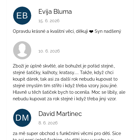
Evija Bluma
EB
Hodnocení obchodu je 5 z 5 hvězdiček.
15. 6. 2026
Opravdu krásné a kvalitní věci, děkuji ❤️ Syn nadšený
Hodnocení obchodu je 4 z 5 hvězdiček.
10. 6. 2026
Zboží je úplně skvělé, ale bohužel je pořád stejné.,
stejné šatičky, kalhoty, kraťasy..... Takže, když chci
koupit dárek, tak asi za další rok nebudu kupovat to
stejné (myslím tím střih) i když třeba vzory jsou jiné.
Hlavně u těch šatiček bych to ocenila. Moc se líbily, ale
nebudu kupovat za rok stejné i když třeba jiný vzor.
David Martinec
DM
Hodnocení obchodu je 5 z 5 hvězdiček.
8. 6. 2026
za mě super obchod s funkčními věcmi pro děti. Sice
to asi není úplně fashion, ale děti jsou v suchu a v