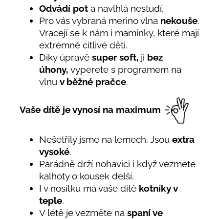
Odvádí pot
a navlhlá nestudí.
Pro vás vybraná merino vlna
nekouše
.
Vracejí se k nám i maminky, které mají
extrémně citlivé děti.
Díky úpravě
super soft,
ji
bez
úhony,
vyperete s programem na
vlnu
v běžné pračce
.
Vaše dítě je vynosí na maximum
Nešetřily jsme na lemech. Jsou
extra
vysoké
.
Parádně drží nohavici i když vezmete
kalhoty o kousek delší.
I v nosítku má vaše dítě
kotníky v
teple
.
V létě je vezměte na
spaní ve