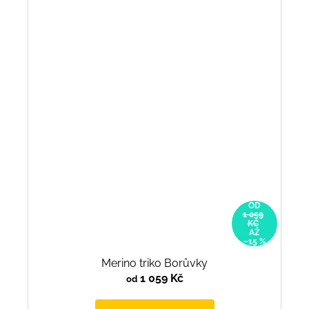
OD
1 059
KČ
AŽ
–15 %
Merino triko Borůvky
1 059 Kč
od