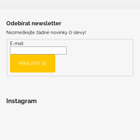
Z
á
Odebírat newsletter
p
Nezmeškejte žádné novinky či slevy!
a
t
E-mail
í
PŘIHLÁSIT SE
Instagram