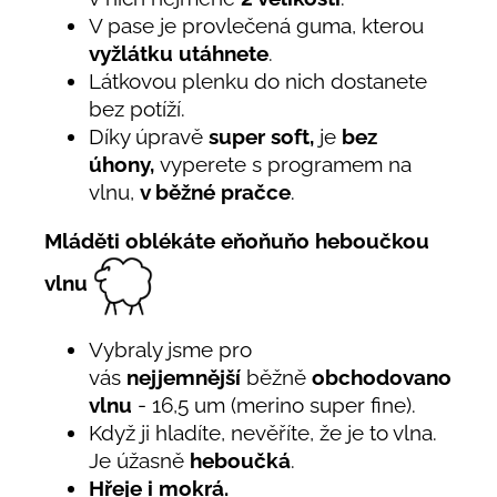
V pase je provlečená guma, kterou
vyžlátku utáhnete
.
Látkovou plenku do nich dostanete
bez potíží.
Díky úpravě
super soft,
je
bez
úhony,
vyperete s programem na
vlnu,
v běžné pračce
.
Mláděti oblékáte eňoňuňo heboučkou
vlnu
Vybraly jsme pro
vás
nejjemnější
běžně
obchodovanou
vlnu
- 16,5 um (merino super fine).
Když ji hladíte, nevěříte, že je to vlna.
Je úžasně
heboučká
.
Hřeje i mokrá.