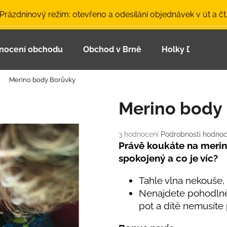
 Prázdninový režim: otevřeno a odesílání objednávek v út a čt
nocení obchodu
Obchod v Brně
Holky Dupeťačk
Co potřebujete najít?
Merino body Borůvky
HLEDAT
Merino body
Průměrné
3 hodnocení
Podrobnosti hodnoc
Doporučujeme
hodnocení
Právě koukáte na merin
produktu
spokojený a co je víc?
je
5,0
Tahle vlna nekouše,
z
Nenajdete pohodlněj
5
hvězdiček.
pot a dítě nemusíte
LETNÍ ČEPICE UV 30 SVĚTLE MODRÁ
BAMBUSOVÉ TR