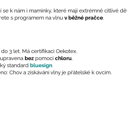
jí se k nám i maminky, které mají extrémně citlivé dě
ete s programem na vlnu
v běžné pračce
.
do 3 let. Má certifikaci Oekotex.
e upravena
bez
pomoci
chloru
.
ický standard
bluesign
.
no: Chov a získávání vlny je přátelské k ovcím.