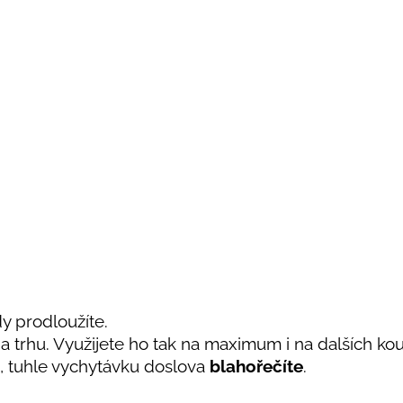
y prodloužíte.
 trhu. Využijete ho tak na maximum i na dalších kou
, tuhle vychytávku doslova
blahořečíte
.