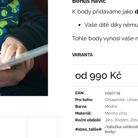
Bonus navíc
PRUHY MODRÉ
395 Kč
435 Kč
K body přidáváme jako
d
Vaše dítě díky němu
Tohle body vynosí vaše
VARIANTA
od
990 Kč
Měrná
cena:
EAN
:
1050/74
Pro koho
:
Chlapecké
,
Unise
Barva
:
Modrá
Materiál
:
Merino vlna
Roční období
:
Jaro
,
Podzim
,
Zim
/tabulka-velikost
#sizes_table#
:
body/