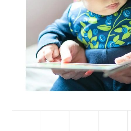
BÍLÝ
395 Kč