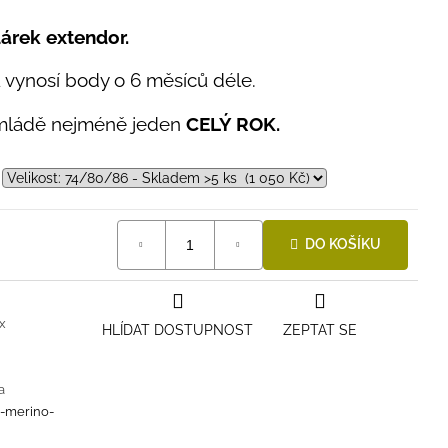
árek extendor.
 vynosí body o 6 měsíců déle.
 mládě nejméně jeden
CELÝ ROK.
DO KOŠÍKU
x
HLÍDAT DOSTUPNOST
ZEPTAT SE
a
i-merino-