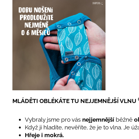
MLÁDĚTI OBLÉKÁTE TU NEJJEMNĚJŠÍ VLNU
Vybraly jsme pro vás
nejjemnější
běžně
o
Když ji hladíte, nevěříte, že je to vlna. Je 
Hřeje i mokrá.