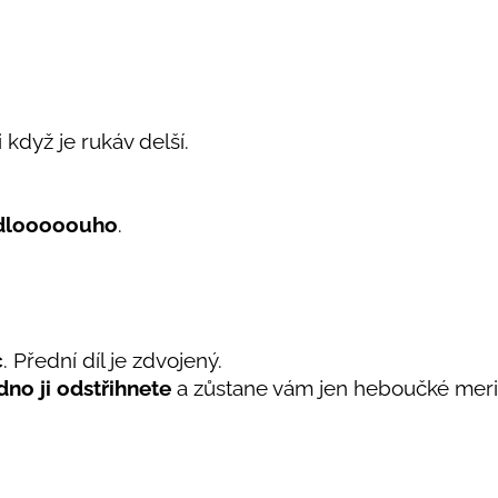
 když je rukáv delší.
dlooooouho
.
c
. Přední díl je zdvojený.
no ji odstřihnete
a zůstane vám jen heboučké merino