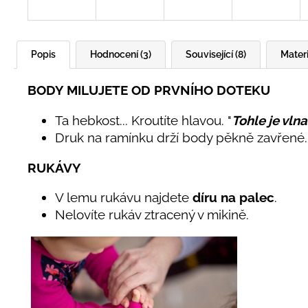
Popis
Hodnocení (3)
Související (8)
Materi
BODY MILUJETE OD PRVNÍHO DOTEKU
Ta hebkost... Kroutíte hlavou. "
Tohle je vlna
Druk na ramínku drží body pěkně zavřené. 
RUKÁVY
V lemu rukávu najdete
díru na palec
.
Nelovíte rukáv ztracený v mikině.