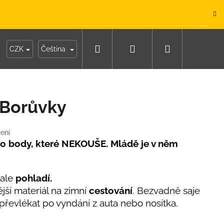
.
Hledat
Přihlášení
Nákupní
y
Moje objednávka
CZK
Čeština
košík
 Borůvky
ení
o body, které NEKOUŠE. Mládě je v něm
 ale
pohladí.
ší materiál na zimní
cestování
. Bezvadně saje
 převlékat po vyndání z auta nebo nosítka.
IKO NÁMOŘNICKÉ