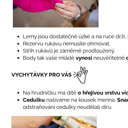
Lemy jsou dostatečně úzké a na ruce drží, i
Rezervu rukávu nemusíte ohrnovat.
Střih rukávů je záměrně prodloužený.
Body tak vaše mládě
vynosí
neuvěřitelně
VYCHYTÁVKY PRO VÁS
Na hrudníčku má dítě
o hřejivou vrstvu ví
Cedulku
našíváme na kousek merina.
Snad
odstraňování cedulky neudělali díru.