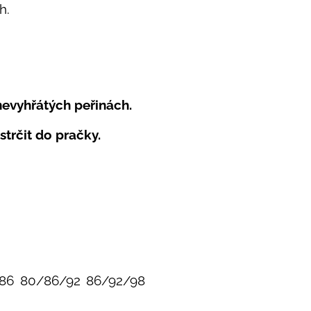
h.
.
nevyhřátých peřinách.
strčit do pračky.
86
80/86/92
86/92/98