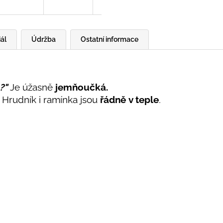
ál
Údržba
Ostatní informace
?"
Je úžasně
jemňoučká.
Hrudník i ramínka jsou
řádně
v teple
.