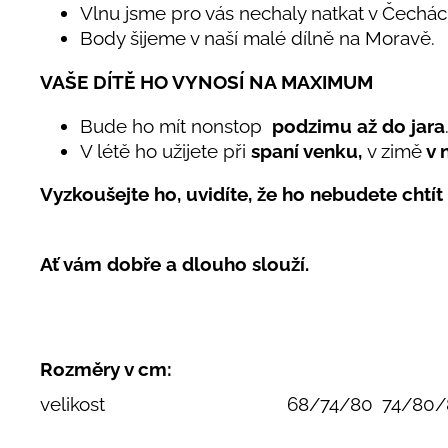
Vlnu jsme pro vás nechaly natkat v Čechác
Body šijeme v naší malé dílně na Moravě.
VAŠE DÍTĚ HO VYNOSÍ NA MAXIMUM
Bude ho mít nonstop
podzimu až do jara
V létě ho užijete při
spaní venku,
v zimě
v 
Vyzkoušejte ho, uvidíte, že ho nebudete chtít 
Ať vám dobře a dlouho slouží.
Rozměry v cm:
velikost
68/74/80
74/80/