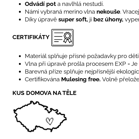
Odvádí pot
a navlhlá nestudí.
Námi vybraná merino vlna
nekouše
. Vrace
Díky úpravě
super soft,
ji
bez úhony,
vyper
CERTIFIKÁTY
Materiál splňuje přísné požadavky pro děti 
Vlna při úpravě prošla procesem EXP = J
Barevná příze splňuje nejpřísnější ekolog
Certifikována
Mulesing free.
Volně přelože
KUS DOMOVA NA TĚLE