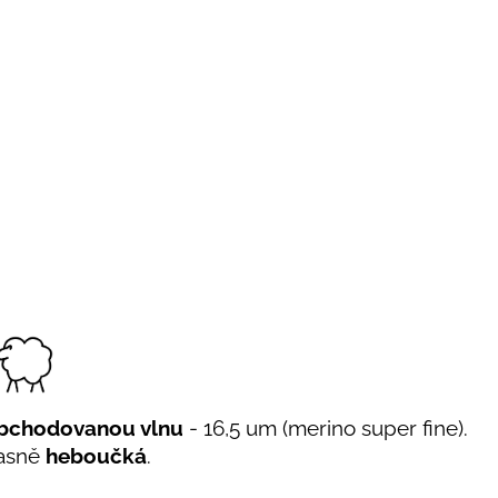
bchodovanou vlnu
- 16,5 um (merino super fine).
úžasně
heboučká
.