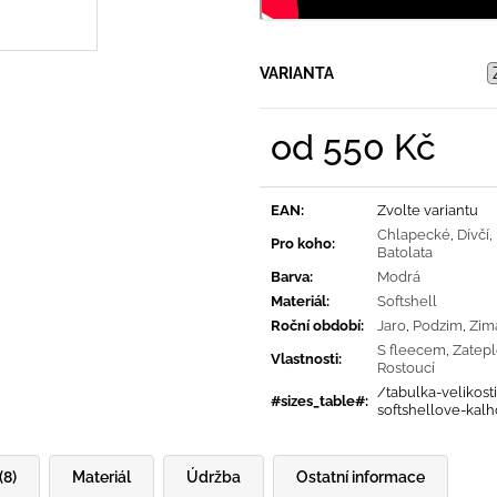
VARIANTA
od
550 Kč
Měrná
cena:
EAN
:
Zvolte variantu
Chlapecké
,
Dívčí
,
Pro koho
:
Batolata
Barva
:
Modrá
Materiál
:
Softshell
Roční období
:
Jaro
,
Podzim
,
Zim
S fleecem
,
Zatep
Vlastnosti
:
Rostoucí
/tabulka-velikosti
#sizes_table#
:
softshellove-kalh
(8)
Materiál
Údržba
Ostatní informace