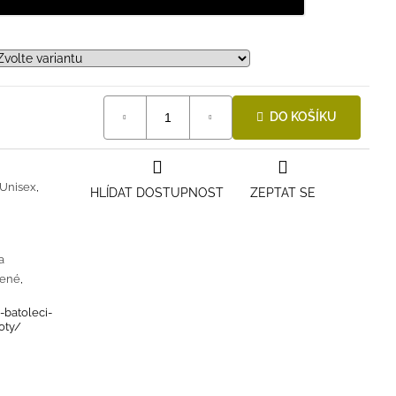
DO KOŠÍKU
Unisex
,
HLÍDAT DOSTUPNOST
ZEPTAT SE
a
lené
,
-batoleci-
oty/