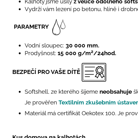
Kalhoty jsme ušily
z velice odolného softs
Vydrží vám lezení po betonu, hlíně i drob
PARAMETRY
Vodní sloupec:
30 000 mm.
2
Prodyšnost:
15 000 g/m
/24hod.
BEZPEČÍ PRO VAŠE DÍTĚ
Softshell, ze kterého šijeme
neobsahuje
šk
Je prověřen
Textilním zkušebním ústav
Materiál má certifikát Oekotex 100. Je prov
Kus domova na kalhotách