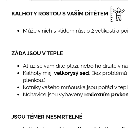
KALHOTY ROSTOU S VAŠÍM DÍTĚTEM
Může v nich s klidem růst o 2 velikosti a p
ZÁDA JSOU V TEPLE
Ať už se vám dítě plazí, nebo ho držíte v n
Kalhoty mají
velkorysý sed
. Bez problémů 
plenkou.)
Kotníky vašeho mrňouska jsou pořád v teple
Nohavice jsou vybaveny
rexlexním prvke
JSOU TÉMĚŘ NESMRTELNÉ