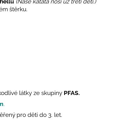
hellu
(Naše kaťata nosí už třetí děti.)
ném štěrku.
odlivé látky ze skupiny
PFAS.
em
.
ěřený pro děti do 3. let.