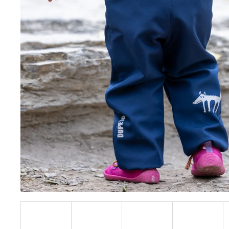
BÍLÝ
395 Kč