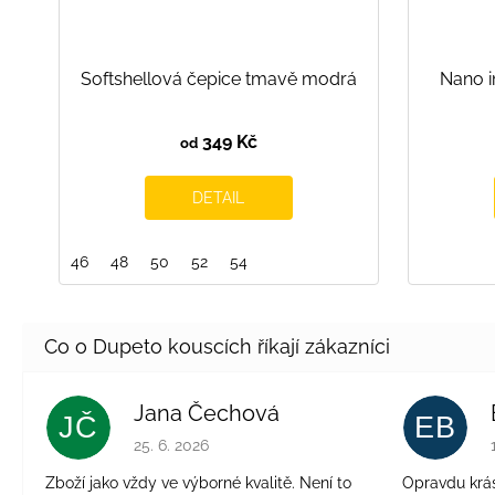
Softshellová čepice tmavě modrá
Nano i
349 Kč
od
DETAIL
46
48
50
52
54
Jana Čechová
JČ
EB
Hodnocení obchodu je 5 z 5 hvězdiček.
25. 6. 2026
Zboží jako vždy ve výborné kvalitě. Není to
Opravdu krásn