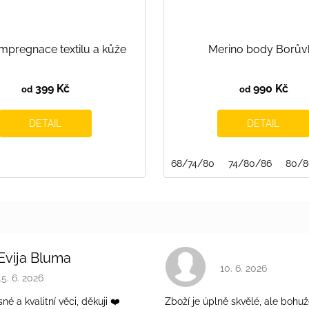
mpregnace textilu a kůže
Merino body Borův
399 Kč
990 Kč
od
od
DETAIL
DETAIL
68/74/80
74/80/86
80/8
Evija Bluma
Hodnocení obchodu 
10. 6. 2026
Hodnocení obchodu je 5 z 5 hvězdiček.
15. 6. 2026
é a kvalitní věci, děkuji ❤️
Zboží je úplně skvělé, ale bohuž