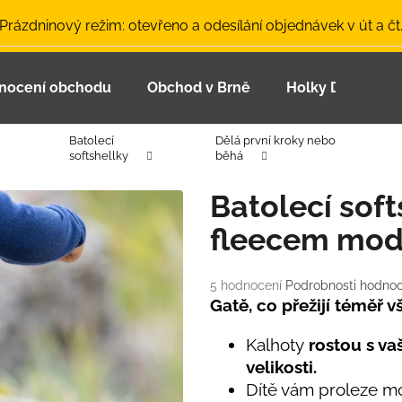
 Prázdninový režim: otevřeno a odesílání objednávek v út a čt
nocení obchodu
Obchod v Brně
Holky Dupeťačk
Co potřebujete najít?
Batolecí
Dělá první kroky nebo
softshellky
běhá
HLEDAT
Batolecí soft
fleecem mod
Doporučujeme
Průměrné
5 hodnocení
Podrobnosti hodnoc
hodnocení
Gatě, co přežijí téměř 
produktu
je
Kalhoty
rostou s v
5,0
velikosti.
z
Dítě vám proleze mo
LETNÍ ČEPICE UV 30 SVĚTLE MODRÁ
BAMBUSOVÉ TR
5