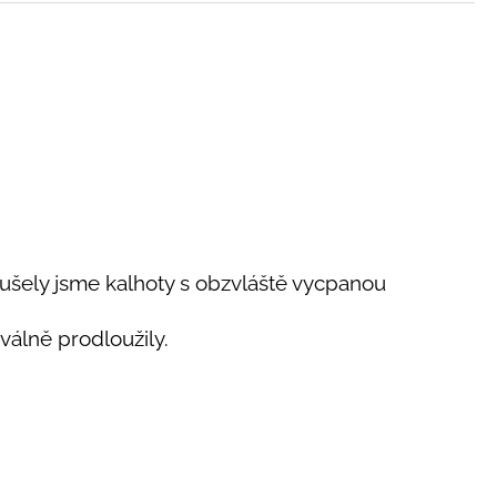
oušely jsme kalhoty s obzvláště vycpanou
válně prodloužily.