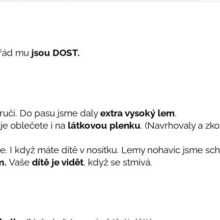
ořád mu
jsou DOST.
áručí. Do pasu jsme daly
extra vysoký lem
.
je oblečete i na
látkovou plenku
. (Navrhovaly a zk
. I když máte dítě v nosítku. Lemy nohavic jsme sch
m.
Vaše
dítě je vidět
, když se stmívá.