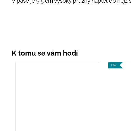
V pase je 9,5 cm vysoký pružný náplet do nějž 
TIP