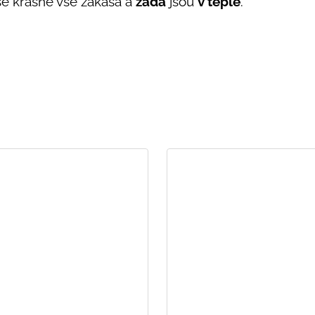
se krásně vše zakasá a
záda
jsou
v teple
.