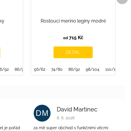
pro
ky
Rostoucí merino legíny modré
715 Kč
od
DETAIL
6/92
86/92/98
56/62
74/80
86/92
98/104
110/116
12
David Martinec
DM
je 4 z 5 hvězdiček.
Hodnocení obchodu je 5 z 5 hvězdiček.
8. 6. 2026
el je pořád
za mě super obchod s funkčními věcmi