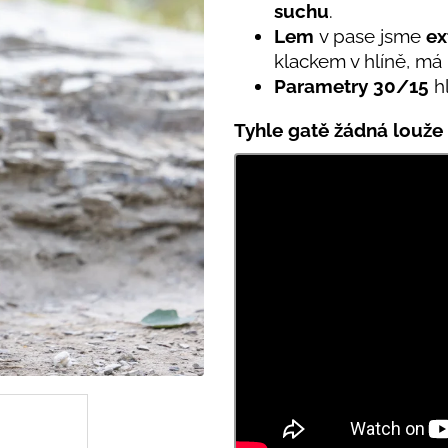
PRUHY MODRÉ
hvězdiček.
suchu
.
395 Kč
435 Kč
Lem
v pase jsme
ex
klackem v hlíně, m
Parametry
30/
15
h
Tyhle gatě žádná louže