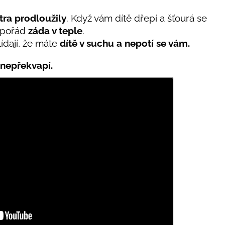
tra prodloužily
. Když vám dítě dřepí a šťourá se
á pořád
záda v teple
.
lídají, že máte
dítě v suchu a nepotí se vám.
 nepřekvapí.