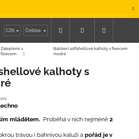
.
Hledat
Přihlášení
Nákupní
y
Moje objednávka
CZK
Čeština
Zateplené s
Batolecí softshellové kalhoty s fleecem
košík
fleecem
modré
shellové kalhoty s
ré
ení
všechno
aším mládětem.
Proběhá v nich nejméně
2
krou trávou i bahnivou kaluží a
pořád je v
IKO NÁMOŘNICKÉ