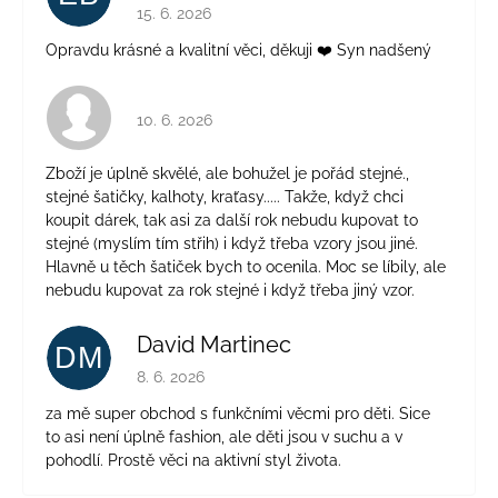
Hodnocení obchodu je 5 z 5 hvězdiček.
15. 6. 2026
Opravdu krásné a kvalitní věci, děkuji ❤️ Syn nadšený
Hodnocení obchodu je 4 z 5 hvězdiček.
10. 6. 2026
Zboží je úplně skvělé, ale bohužel je pořád stejné.,
stejné šatičky, kalhoty, kraťasy..... Takže, když chci
koupit dárek, tak asi za další rok nebudu kupovat to
stejné (myslím tím střih) i když třeba vzory jsou jiné.
Hlavně u těch šatiček bych to ocenila. Moc se líbily, ale
nebudu kupovat za rok stejné i když třeba jiný vzor.
David Martinec
DM
Hodnocení obchodu je 5 z 5 hvězdiček.
8. 6. 2026
za mě super obchod s funkčními věcmi pro děti. Sice
to asi není úplně fashion, ale děti jsou v suchu a v
pohodlí. Prostě věci na aktivní styl života.