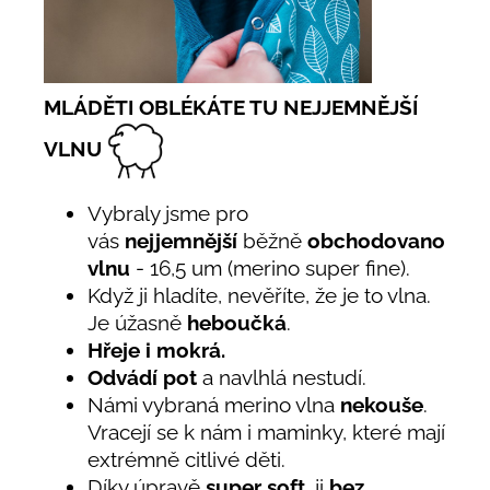
MLÁDĚTI OBLÉKÁTE TU NEJJEMNĚJŠÍ
VLNU
Vybraly jsme pro
vás
nejjemnější
běžně
obchodovanou
vlnu
- 16,5 um (merino super fine).
Když ji hladíte, nevěříte, že je to vlna.
Je úžasně
heboučká
.
Hřeje i mokrá.
Odvádí pot
a navlhlá nestudí.
Námi vybraná merino vlna
nekouše
.
Vracejí se k nám i maminky, které mají
extrémně citlivé děti.
Díky úpravě
super soft,
ji
bez