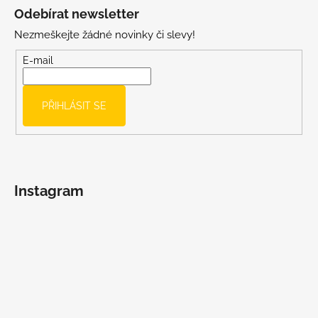
á
Odebírat newsletter
p
Nezmeškejte žádné novinky či slevy!
a
t
E-mail
í
PŘIHLÁSIT SE
Instagram