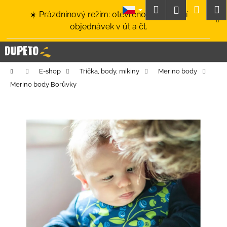
K
Přejít
Hledat
Nákup
M
Přihlášení
☀️ Prázdninový režim: otevřeno a odesílání
na
o
obsah
Zpět
Zpět
objednávek v út a čt.
košík
š
í
C
k
o
Domů
E-shop
Trička, body, mikiny
Merino body
p
Merino body Borůvky
o
t
ř
e
b
u
j
e
t
e
n