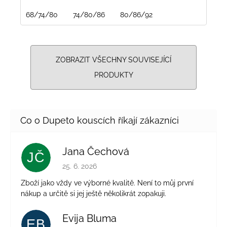
68/74/80
74/80/86
80/86/92
ZOBRAZIT VŠECHNY SOUVISEJÍCÍ
PRODUKTY
Jana Čechová
JČ
Hodnocení obchodu je 5 z 5 hvězdiček.
25. 6. 2026
Zboží jako vždy ve výborné kvalitě. Není to můj první
nákup a určitě si jej ještě několikrát zopakuji.
Evija Bluma
EB