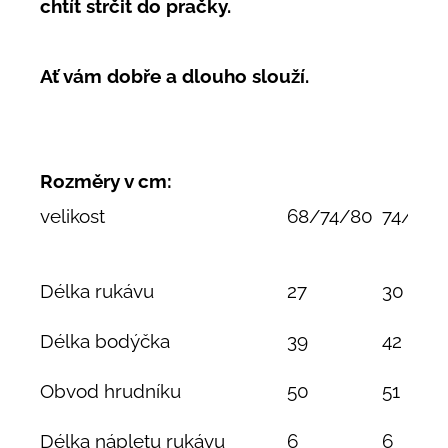
chtít strčit do pračky.
Ať vám dobře a dlouho slouží.
Rozměry v cm:
velikost
68/74/80
74/80/
Délka rukávu
27
30
Délka bodýčka
39
42
Obvod hrudníku
50
51
Délka nápletu rukávu
6
6