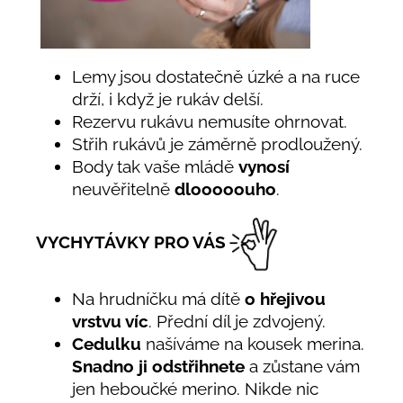
Lemy jsou dostatečně úzké a na ruce
drží, i když je rukáv delší.
Rezervu rukávu nemusíte ohrnovat.
Střih rukávů je záměrně prodloužený.
Body tak vaše mládě
vynosí
neuvěřitelně
dlooooouho
.
VYCHYTÁVKY PRO VÁS
Na hrudníčku má dítě
o hřejivou
vrstvu víc
. Přední díl je zdvojený.
Cedulku
našíváme na kousek merina.
Snadno ji odstřihnete
a zůstane vám
jen heboučké merino. Nikde nic