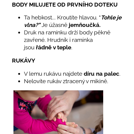
BODY MILUJETE OD PRVNÍHO DOTEKU
Ta hebkost... Kroutíte hlavou. "
Tohle je
vlna?"
Je úžasně
jemňoučká.
Druk na ramínku drží body pěkně
zavřené. Hrudník i ramínka
jsou
řádně
v teple
.
RUKÁVY
V lemu rukávu najdete
díru na palec
.
Nelovíte rukáv ztracený v mikině.