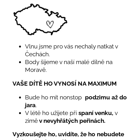
Vlnu jsme pro vás nechaly natkat v
Čechách.
Body šijeme v naší malé dílně na
Moravě.
VAŠE DÍTĚ HO VYNOSÍ NA MAXIMUM
Bude ho mít nonstop
podzimu až do
jara
.
V létě ho užijete při
spaní venku,
v
zimě
v nevyhřátých peřinách.
Vyzkoušejte ho, uvidíte, že ho nebudete