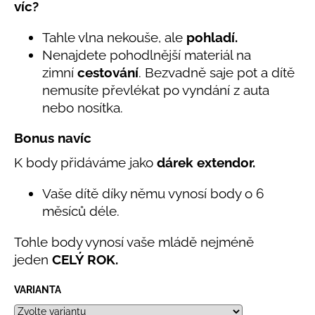
č
víc?
5,0
u
z
j
Tahle vlna nekouše, ale
pohladí.
5
e
hvězdiček.
Nenajdete pohodlnější materiál na
m
zimní
cestování
. Bezvadně saje pot a dítě
e
nemusíte převlékat po vyndání z auta
nebo nosítka.
LETNÍ
KLOBOUČEK
Bonus navíc
S
OUŠKY
K body přidáváme jako
dárek extendor.
UV
30
Vaše dítě díky němu vynosí body o 6
BÍLÝ
měsíců déle.
395
Kč
Tohle body vynosí vaše mládě nejméně
jeden
CELÝ ROK.
VARIANTA