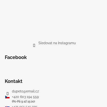
Sledovat na Instagramu
Facebook
Kontakt
dupeto
@
email.cz
+420 603 194 559
(Po-Pá 9 až 15:00)
+421 951 541 339