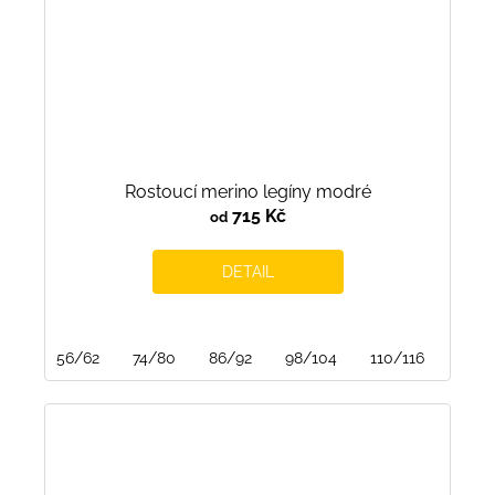
Rostoucí merino legíny modré
715 Kč
od
DETAIL
56/62
74/80
86/92
98/104
110/116
122/