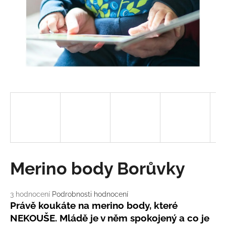
a
j
í
t
?
HLEDAT
D
Merino body Borůvky
o
p
o
Průměrné
3 hodnocení
Podrobnosti hodnocení
hodnocení
r
Právě koukáte na merino body, které
produktu
u
NEKOUŠE. Mládě je v něm spokojený a co je
je