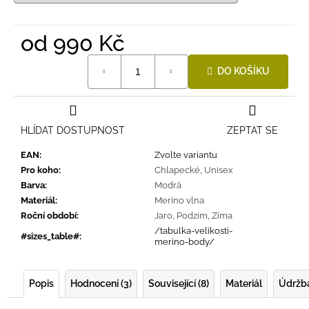
od
990 Kč
Měrná
DO KOŠÍKU
cena:
HLÍDAT DOSTUPNOST
ZEPTAT SE
EAN
:
Zvolte variantu
Pro koho
:
Chlapecké
,
Unisex
Barva
:
Modrá
Materiál
:
Merino vlna
Roční období
:
Jaro
,
Podzim
,
Zima
/tabulka-velikosti-
#sizes_table#
:
merino-body/
Popis
Hodnocení (3)
Související (8)
Materiál
Údržb