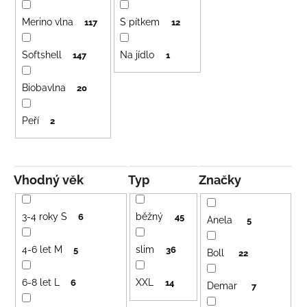
Merino vlna
S pítkem
117
12
Softshell
Na jídlo
147
1
Biobavlna
20
Peří
2
Vhodný věk
typ
Značky
3-4 roky S
běžný
6
45
Anela
5
4-6 let M
slim
5
36
Boll
22
6-8 let L
XXL
6
14
Demar
7