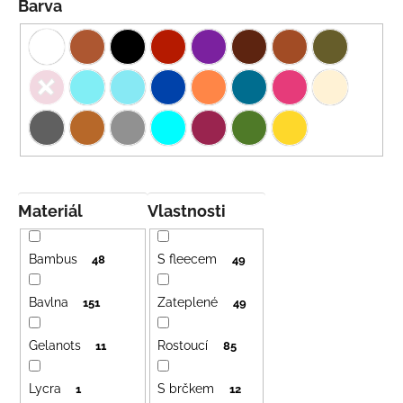
Barva
Materiál
Vlastnosti
Bambus
S fleecem
48
49
Bavlna
Zateplené
151
49
Gelanots
Rostoucí
11
85
Lycra
S brčkem
1
12