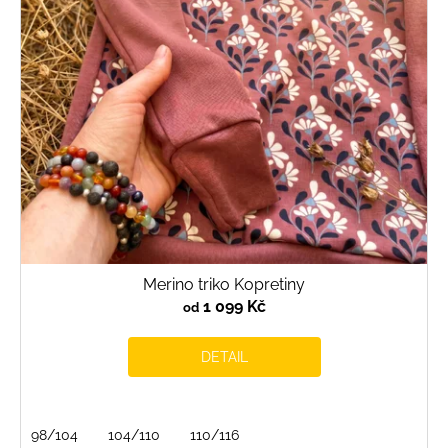
Merino triko Kopretiny
1 099 Kč
od
DETAIL
98/104
104/110
110/116