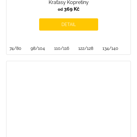
Kraťasy Kopretiny
369 Kč
od
DETAIL
74/80
98/104
110/116
122/128
134/140