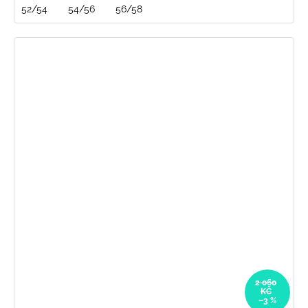
52/54
54/56
56/58
2 060
KČ
–3 %