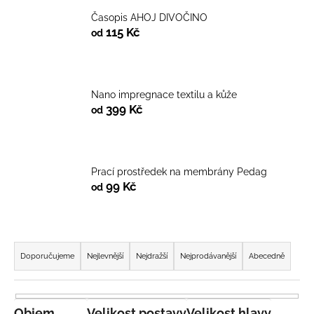
Časopis AHOJ DIVOČINO
115 Kč
od
Nano impregnace textilu a kůže
399 Kč
od
Prací prostředek na membrány Pedag
99 Kč
od
Ř
a
Doporučujeme
Nejlevnější
Nejdražší
Nejprodávanější
Abecedně
z
e
n
Objem
Velikost postavy
Velikost hlavy