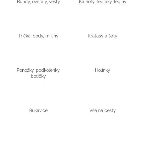
Bundy, overaly, vesty
Kalhoty, tepláky, legíny
a
j
í
t
Trička, body, mikiny
Kraťasy a šaty
?
Ponožky, podkolenky,
Holínky
HLEDAT
botičky
D
o
Rukavice
Vše na cesty
p
o
r
u