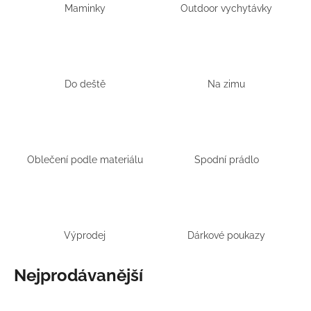
č
Maminky
Outdoor vychytávky
u
j
e
m
e
Do deště
Na zimu
LETNÍ
ČEPICE
UV
30
Oblečení podle materiálu
Spodní prádlo
SVĚTLE
MODRÁ
395
Kč
Výprodej
Dárkové poukazy
Nejprodávanější