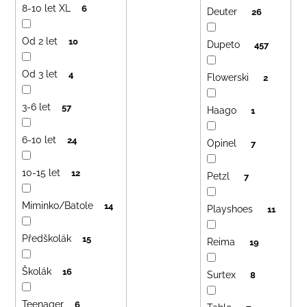
8-10 let XL
6
Deuter
26
Od 2 let
10
Dupeto
457
Od 3 let
4
Flowerski
2
3-6 let
57
Haago
1
6-10 let
24
Opinel
7
10-15 let
12
Petzl
7
Miminko/Batole
14
Playshoes
11
Předškolák
15
Reima
19
Školák
16
Surtex
8
Teenager
6