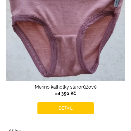
p
r
o
d
u
k
t
ů
Merino kalhotky starorůžové
350 Kč
od
DETAIL
86/92