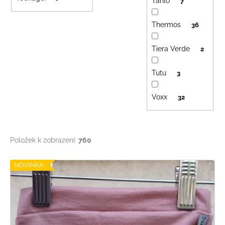
Tahlo
7
Thermos
36
Tiera Verde
2
Tutu
3
Voxx
32
Položek k zobrazení:
760
V
NOVINKA
ý
p
i
s