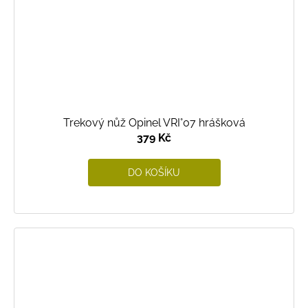
Trekový nůž Opinel VRI°07 hrášková
379 Kč
DO KOŠÍKU