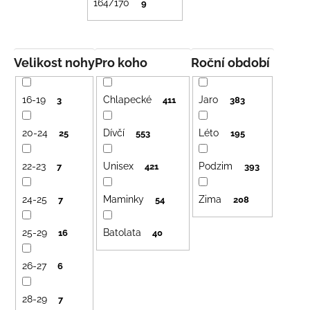
164/170
9
Velikost nohy
Pro koho
Roční období
16-19
Chlapecké
Jaro
3
411
383
20-24
Dívčí
Léto
25
553
195
22-23
Unisex
Podzim
7
421
393
24-25
Maminky
Zima
7
54
208
25-29
Batolata
16
40
26-27
6
28-29
7