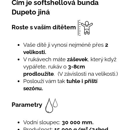
Čím je softshellová bunda
Dupeto jiná
Roste s vaším dítětem
Vaše dítě ji vynosí nejméně přes
2
velikosti.
V rukávech máte
záševek
, který když
vypářete, rukáv o
3-8cm
prodloužíte
. (V závislosti na velikosti.)
Poslouží vám tak
tuhle i příští
sezónu.
Parametry
Vodní sloupec:
30 000 mm.
2
Prodyšnost:
15 000 g/m
/24hod.