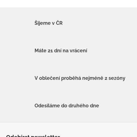
Šijeme v ČR
Máte 21 dní na vrácení
V oblečení proběhá nejméně 2 sezóny
Odesíláme do druhého dne
Z
á