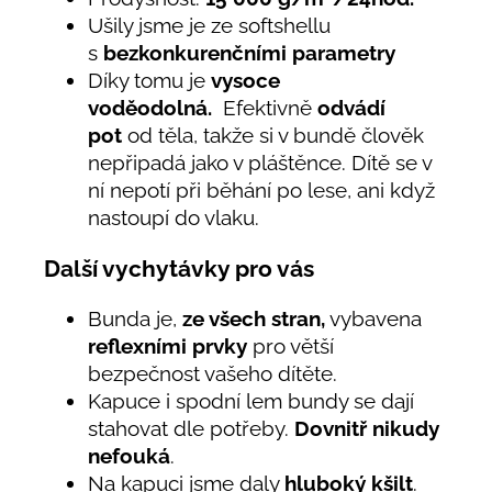
Ušily jsme je ze softshellu
s
bezkonkurenčními parametry
Díky tomu je
vysoce
voděodolná.
Efektivně
odvádí
pot
od těla, takže si v bundě člověk
nepřipadá jako v pláštěnce. Dítě se v
ní nepotí při běhání po lese, ani když
nastoupí do vlaku.
Další vychytávky pro vás
Bunda je,
ze všech stran,
vybavena
reflexními prvky
pro větší
bezpečnost vašeho dítěte.
Kapuce i spodní lem bundy se dají
stahovat dle potřeby.
Dovnitř nikudy
nefouká
.
Na kapuci jsme daly
hluboký kšilt
.