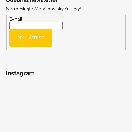
Odebírat newsletter
p
Nezmeškejte žádné novinky či slevy!
a
t
E-mail
í
PŘIHLÁSIT SE
Instagram