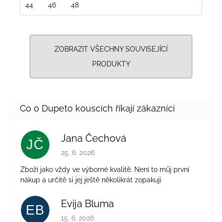
44
46
48
ZOBRAZIT VŠECHNY SOUVISEJÍCÍ
PRODUKTY
Jana Čechová
JČ
Hodnocení obchodu je 5 z 5 hvězdiček.
25. 6. 2026
Zboží jako vždy ve výborné kvalitě. Není to můj první
nákup a určitě si jej ještě několikrát zopakuji.
Evija Bluma
EB
Hodnocení obchodu je 5 z 5 hvězdiček.
15. 6. 2026