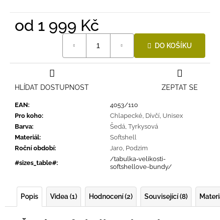
od
1 999 Kč
Měrná
DO KOŠÍKU
cena:
HLÍDAT DOSTUPNOST
ZEPTAT SE
EAN
:
4053/110
Pro koho
:
Chlapecké
,
Dívčí
,
Unisex
Barva
:
Šedá
,
Tyrkysová
Materiál
:
Softshell
Roční období
:
Jaro
,
Podzim
/tabulka-velikosti-
#sizes_table#
:
softshellove-bundy/
Popis
Videa (1)
Hodnocení (2)
Související (8)
Materi