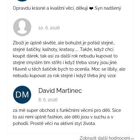
Opravdu krásné a kvalitní věci, děkuji ❤️ Syn nadšený
Hodnocení obchodu je 4 z 5 hvězdiček.
10. 6. 2026
Zboží je úplně skvělé, ale bohužel je pořád stejné.,
stejné šatičky, kalhoty, kraťasy..... Takže, když chci
koupit dárek, tak asi za další rok nebudu kupovat to
stejné (myslím tím střih) i když třeba vzory jsou jiné.
Hlavně u těch šatiček bych to ocenila. Moc se líbily, ale
nebudu kupovat za rok stejné i když třeba jiný vzor.
David Martinec
DM
Hodnocení obchodu je 5 z 5 hvězdiček.
8. 6. 2026
za mě super obchod s funkčními věcmi pro děti. Sice
to asi není úplně fashion, ale děti jsou v suchu a v
pohodlí. Prostě věci na aktivní styl života.
Zobrazit další hodnocení