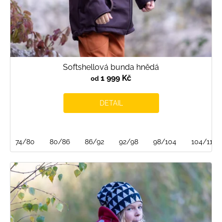
Softshellová bunda hnědá
1 999 Kč
od
DETAIL
74/80
80/86
86/92
92/98
98/104
104/110