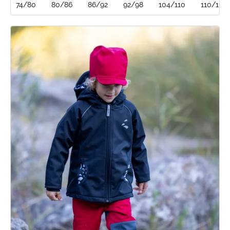
74/80
80/86
86/92
92/98
104/110
110/116