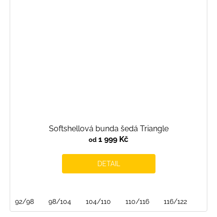
Softshellová bunda šedá Triangle
1 999 Kč
od
DETAIL
92/98
98/104
104/110
110/116
116/122