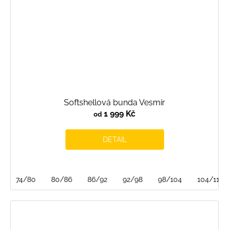
Softshellová bunda Vesmír
1 999 Kč
od
DETAIL
74/80
80/86
86/92
92/98
98/104
104/110