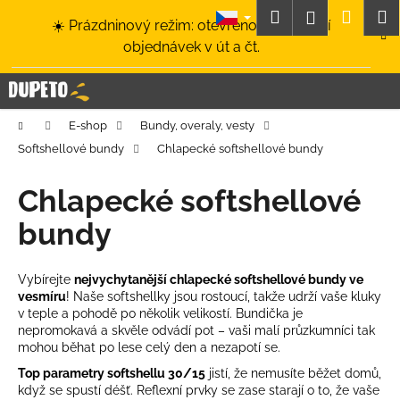
K
Přejít
Hledat
Nákup
M
Přihlášení
☀️ Prázdninový režim: otevřeno a odesílání
na
o
obsah
Zpět
Zpět
objednávek v út a čt.
košík
š
í
C
k
o
Domů
E-shop
Bundy, overaly, vesty
p
Softshellové bundy
Chlapecké softshellové bundy
o
t
Chlapecké softshellové
ř
bundy
e
b
u
Vybírejte
nejvychytanější chlapecké softshellové bundy ve
vesmíru
! Naše softshellky jsou rostoucí, takže udrží vaše kluky
j
v teple a pohodě po několik velikostí. Bundička je
e
nepromokavá a skvěle odvádí pot – vaši malí průzkumníci tak
t
mohou běhat po lese celý den a nezapotí se.
e
Top parametry softshellu 30/15
jistí, že nemusíte běžet domů,
když se spustí déšť.
Reflexní prvky
se zase starají o to, že vaše
n