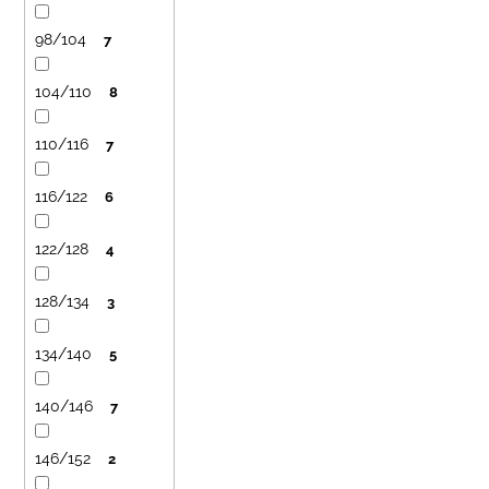
č
ů
u
98/104
7
j
e
104/110
8
m
e
110/116
7
LETNÍ
116/122
6
KLOBOUČEK
S
OUŠKY
122/128
4
UV
30
BÍLÝ
128/134
3
395
Kč
134/140
5
140/146
7
146/152
2