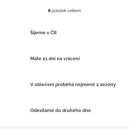
8
položek celkem
O
v
l
á
Šijeme v ČR
d
a
c
í
Máte 21 dní na vrácení
p
r
v
k
V oblečení proběhá nejméně 2 sezóny
y
v
ý
p
Odesíláme do druhého dne
i
s
u