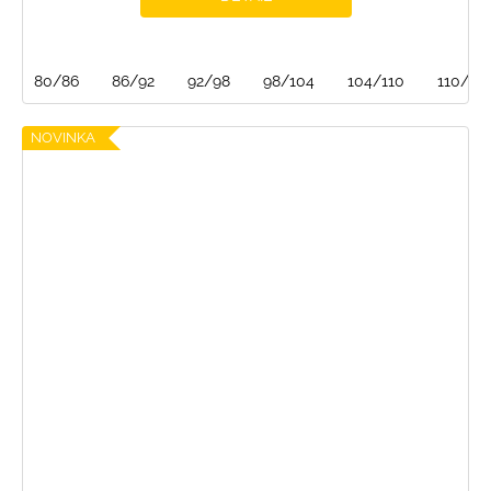
80/86
86/92
92/98
98/104
104/110
110/116
NOVINKA