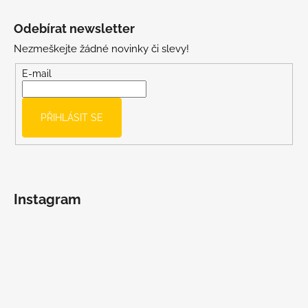
Z
á
Odebírat newsletter
p
Nezmeškejte žádné novinky či slevy!
a
t
E-mail
í
PŘIHLÁSIT SE
Instagram