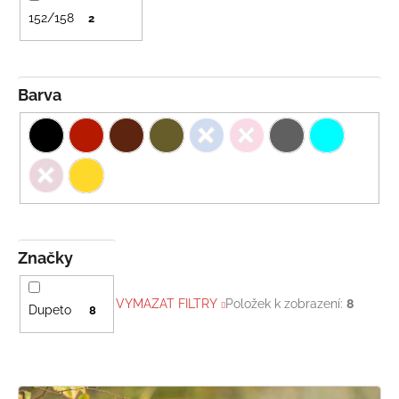
152/158
2
Barva
Značky
VYMAZAT FILTRY
Položek k zobrazení:
8
Dupeto
8
V