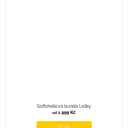
Softshellová bunda Lístky
1 999 Kč
od
DETAIL