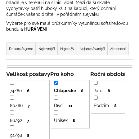
mládě je v terénu i na silnici vidět. Mezi další skvělé
a
vychytávky patří hluboký kšilt na kapuci, který ochrání
j
čumáček vašeho dítěte i v pořádném slejváku.
í
Vyberte pro své malé průzkumníky vytuněnou softshellovou
bundu a
HURÁ VEN
!
t
?
Ř
a
Doporučujeme
Nejlevnější
Nejdražší
Nejprodávanější
Abecedně
z
e
HLEDAT
n
Velikost postavy
Pro koho
Roční období
í
p
74/80
Chlapecké
Jaro
6
8
8
r
D
o
o
80/86
Dívčí
Podzim
7
11
8
p
d
o
86/92
Unisex
u
7
8
r
k
u
92/98
8
t