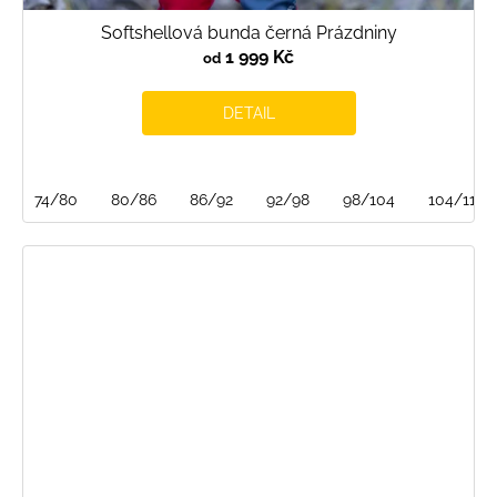
Softshellová bunda černá Prázdniny
1 999 Kč
od
DETAIL
74/80
80/86
86/92
92/98
98/104
104/110