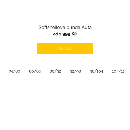
Softshellová bunda Auta
1 999 Kč
od
DETAIL
74/80
80/86
86/92
92/98
98/104
104/110