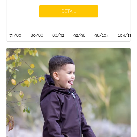
DETAIL
74/80
80/86
86/92
92/98
98/104
104/110