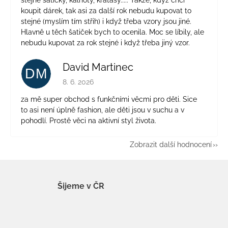
koupit dárek, tak asi za další rok nebudu kupovat to
stejné (myslím tím střih) i když třeba vzory jsou jiné.
Hlavně u těch šatiček bych to ocenila. Moc se líbily, ale
nebudu kupovat za rok stejné i když třeba jiný vzor.
David Martinec
DM
Hodnocení obchodu je 5 z 5 hvězdiček.
8. 6. 2026
za mě super obchod s funkčními věcmi pro děti. Sice
to asi není úplně fashion, ale děti jsou v suchu a v
pohodlí. Prostě věci na aktivní styl života.
Zobrazit další hodnocení
Šijeme v ČR