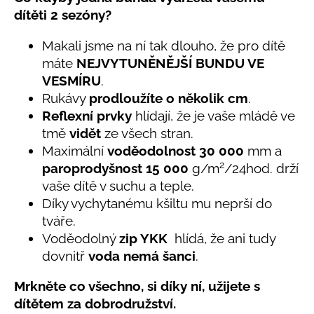
č
produktu
dítěti 2 sezóny?
u
je
j
5,0
Makali jsme na ní tak dlouho, že pro dítě
e
z
máte
NEJVYTUNĚNĚJŠÍ BUNDU VE
5
m
hvězdiček.
e
VESMÍRU
.
Rukávy
prodloužíte o několik cm
.
Reflexní prvky
hlídají, že je vaše mládě ve
LETNÍ
tmě
vidět
ze všech stran.
KLOBOUČEK
S
Maximální
voděodolnost 30 000
mm a
OUŠKY
2
paroprodyšnost 15 000
g/m
/24hod. drží
UV
30
vaše dítě v suchu a teple.
BÍLÝ
Díky vychytanému kšiltu mu neprší do
395
tváře.
Kč
Voděodolný
zip YKK
hlídá, že ani tudy
dovnitř
voda nemá šanci
.
Mrkněte co všechno, si díky ní, užijete s
dítětem za dobrodružství.