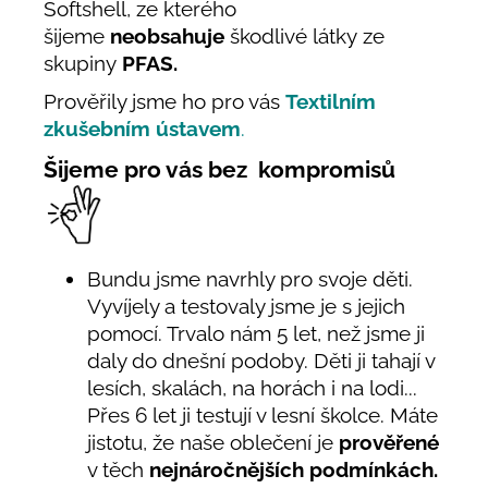
Softshell, ze kterého
šijeme
neobsahuje
škodlivé látky ze
skupiny
PFAS.
Prověřily jsme ho pro vás
Textilním
zkušebním ústavem
.
Šijeme pro vás bez kompromisů
Bundu jsme navrhly pro svoje děti.
Vyvíjely a testovaly jsme je s jejich
pomocí. Trvalo nám 5 let, než jsme ji
daly do dnešní podoby. Děti ji tahají v
lesích, skalách, na horách i na lodi...
Přes 6 let ji testují v lesní školce. Máte
jistotu, že naše oblečení je
prověřené
v těch
nejnáročnějších podmínkách.