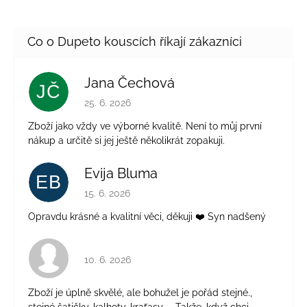
Jana Čechová
JČ
Hodnocení obchodu je 5 z 5 hvězdiček.
25. 6. 2026
Zboží jako vždy ve výborné kvalitě. Není to můj první
nákup a určitě si jej ještě několikrát zopakuji.
Evija Bluma
EB
Hodnocení obchodu je 5 z 5 hvězdiček.
15. 6. 2026
Opravdu krásné a kvalitní věci, děkuji ❤️ Syn nadšený
Hodnocení obchodu je 4 z 5 hvězdiček.
10. 6. 2026
Zboží je úplně skvělé, ale bohužel je pořád stejné.,
stejné šatičky, kalhoty, kraťasy..... Takže, když chci