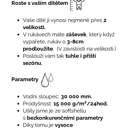
Roste s vaším dítětem
Vaše dítě ji vynosí nejméně přes
2
velikosti.
V rukávech máte
záševek
, který když
vypářete, rukáv o
3-8cm
prodloužíte
. (V závislosti na velikosti.)
Poslouží vám tak
tuhle i příští
sezónu.
Parametry
Vodní sloupec:
30 000 mm.
2
Prodyšnost:
15 000 g/m
/24hod.
Ušily jsme je ze softshellu
s
bezkonkurenčními parametry
Díky tomu je
vysoce