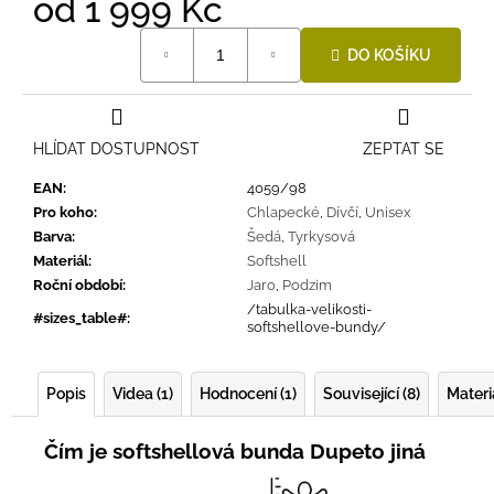
od
1 999 Kč
Měrná
DO KOŠÍKU
cena:
HLÍDAT DOSTUPNOST
ZEPTAT SE
EAN
:
4059/98
Pro koho
:
Chlapecké
,
Dívčí
,
Unisex
Barva
:
Šedá
,
Tyrkysová
Materiál
:
Softshell
Roční období
:
Jaro
,
Podzim
/tabulka-velikosti-
#sizes_table#
:
softshellove-bundy/
Popis
Videa (1)
Hodnocení (1)
Související (8)
Materi
Čím je softshellová bunda Dupeto jiná