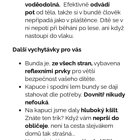
voděodolná.
Efektivně
odvádí
pot
od těla, takže si v bundě člověk
nepřipadá jako v pláštěnce. Dítě se v
ní nepotí při běhání po lese, ani když
nastoupí do vlaku.
Další vychytávky pro vás
Bunda je,
ze všech stran,
vybavena
reflexními prvky
pro větší
bezpečnost vašeho dítěte.
Kapuce i spodní lem bundy se dají
stahovat dle potřeby.
Dovnitř nikudy
nefouká
.
Na kapuci jsme daly
hluboký kšilt
.
Znáte ten trik? Když vám
neprší do
obličeje
, není ta cesta slejvákem
domů tak strašná...