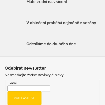
Máte 21 dní na vrácení
V oblečení proběhá nejméně 2 sezóny
Odesíláme do druhého dne
Z
á
Odebírat newsletter
p
Nezmeškejte žádné novinky či slevy!
a
t
E-mail
í
PŘIHLÁSIT SE