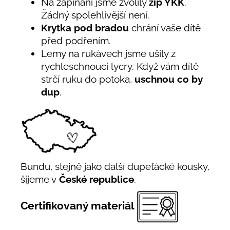
Na zapínání jsme zvolily
zip YKK
.
Žádný spolehlivější není.
Krytka pod bradou
chrání vaše dítě
před podřením.
Lemy na rukávech jsme ušily z
rychleschnoucí lycry. Když vám dítě
strčí ruku do potoka,
uschnou co by
dup
.
Bundu, stejně jako další dupeťácké kousky,
šijeme v
České republice
.
Certifikovaný materiál