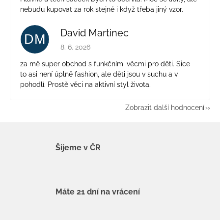
nebudu kupovat za rok stejné i když třeba jiný vzor.
David Martinec
DM
Hodnocení obchodu je 5 z 5 hvězdiček.
8. 6. 2026
za mě super obchod s funkčními věcmi pro děti. Sice
to asi není úplně fashion, ale děti jsou v suchu a v
pohodlí. Prostě věci na aktivní styl života.
Zobrazit další hodnocení
Šijeme v ČR
Máte 21 dní na vrácení