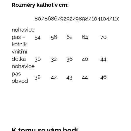
Rozměry kalhot v cm:
80/86
86/92
92/98
98/104
104/110
110
nohavice
pas –
54
56
62
64
70
74
kotník
vnitřní
délka
30
32
36
40
44
47
nohavice
pas
38
42
43
44
46
48
obvod