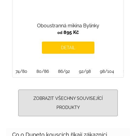
Oboustranná mikina Bylinky
895 Kč
od
DETAIL
74/80
80/86
86/92
92/98
98/104
104/1
ZOBRAZIT VŠECHNY SOUVISEJÍCÍ
PRODUKTY