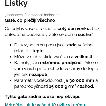
č
Lístky
u
j
Průměrné
3 hodnocení
Podrobnosti hodnocení
e
hodnocení
Gatě, co přežijí všechno
m
produktu
e
Co kdyby vaše dítě řádilo
celý den venku,
bez
je
5,0
ohledu na počasí, a vrátilo se domů
suché
?
z
LETNÍ
5
Díky vysokému pasu jsou
záda
vašeho
RYCHLESCHNOUCÍ
hvězdiček.
KALHOTY
mláděte
teple
.
ŽLUTÉ
Může v nich v klidu vyrůst o
2 velikosti
.
695
Kalhoty jsou
extrémně prodyšné.
Dítě se
Kč
vám v nich při přechodu ze zimy do tepla
jen tak
nezapotí
.
Parametr voděodolnosti
je
30 000 mm
a
2
paroprodyšnosti
15 000 g/m
/24hod.
Tyhle gatě žádná louže nepřekvapí.
Mrkněte, jak je vaše dítě užije v terénu.