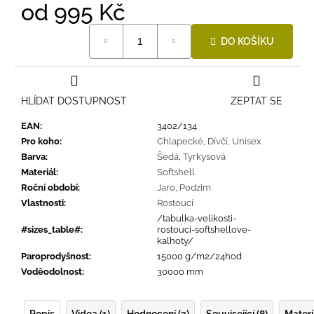
od
995 Kč
Měrná
DO KOŠÍKU
cena:
HLÍDAT DOSTUPNOST
ZEPTAT SE
EAN
:
3402/134
Pro koho
:
Chlapecké
,
Dívčí
,
Unisex
Barva
:
Šedá
,
Tyrkysová
Materiál
:
Softshell
Roční období
:
Jaro
,
Podzim
Vlastnosti
:
Rostoucí
/tabulka-velikosti-
#sizes_table#
:
rostouci-softshellove-
kalhoty/
Paroprodyšnost
:
15000 g/m2/24hod
Voděodolnost
:
30000 mm