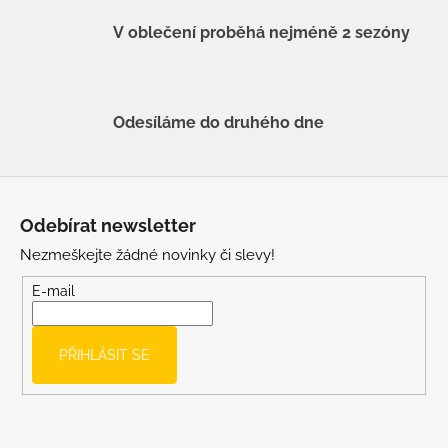
V oblečení proběhá nejméně 2 sezóny
Odesíláme do druhého dne
Z
á
Odebírat newsletter
p
Nezmeškejte žádné novinky či slevy!
a
t
E-mail
í
PŘIHLÁSIT SE