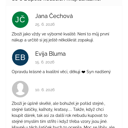
Jana Čechová
JČ
Hodnocení obchodu je 5 z 5 hvězdiček.
25. 6. 2026
Zboží jako vždy ve výborné kvalitě. Není to můj první
nákup a určitě si jej ještě několikrát zopakuji.
Evija Bluma
EB
Hodnocení obchodu je 5 z 5 hvězdiček.
15. 6. 2026
Opravdu krásné a kvalitní věci, děkuji ❤️ Syn nadšený
Hodnocení obchodu je 4 z 5 hvězdiček.
10. 6. 2026
Zboží je úplně skvělé, ale bohužel je pořád stejné.,
stejné šatičky, kalhoty, kraťasy..... Takže, když chci
koupit dárek, tak asi za další rok nebudu kupovat to
stejné (myslím tím střih) i když třeba vzory jsou jiné.
Hlavně u těch šatiček bych to ocenila. Moc se líbily, ale