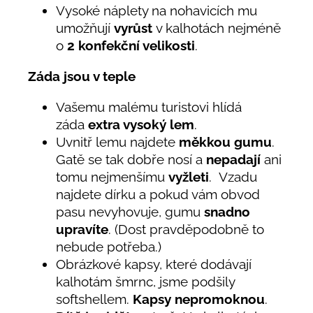
Vysoké náplety na nohavicích mu
umožňují
vyrůst
v kalhotách nejméně
o
2 konfekční velikosti
.
Záda jsou v teple
Vašemu malému turistovi hlídá
záda
extra vysoký lem
.
Uvnitř lemu najdete
měkkou gumu
.
Gatě se tak dobře nosí a
nepadají
ani
tomu nejmenšímu
vyžleti
. Vzadu
najdete dírku a pokud vám obvod
pasu nevyhovuje, gumu
snadno
upravíte
. (Dost pravděpodobně to
nebude potřeba.)
Obrázkové kapsy, které dodávají
kalhotám šmrnc, jsme podšily
softshellem.
Kapsy nepromoknou
.