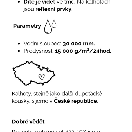
Dítě je vidět
ve tmě. Na kalhotách
jsou
reflexní prvky
.
Parametry
Vodní sloupec:
30 000 mm.
2
Prodyšnost:
15 000 g/m
/24hod.
Kalhoty, stejně jako další dupeťácké
kousky, šijeme v
České republice
.
Dobré vědět
Pro větší děti (od vel. 122-152) jsme