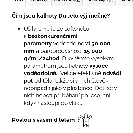
Popis
Videa (1)
Hodnocení (3)
Související (8)
Materi
Čím jsou kalhoty Dupeto výjimečné?
Ušily jsme je ze softshellu
s
bezkonkurenčními
parametry
voděodolnosti
30 000
mm
a paroprodyšnosti
15 000
2
g/m
/24hod
. Díky těmto vysokým
parametrům jsou kalhoty
vysoce
voděodolné.
Velice efektivně
odvádí
pot
od těla, takže si v nich člověk
nepřipadá jako v pláštěnce. Děti se v
nich nepotí při běhání po lese, ani
když nastoupí do vlaku.
Rostou s vaším dítětem