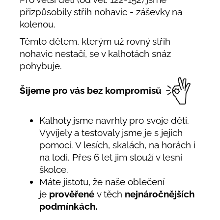
přizpůsobily střih nohavic - záševky na
kolenou.
Těmto dětem, kterým už rovný střih
nohavic nestačí, se v kalhotách snáz
pohybuje.
Šijeme pro vás bez kompromisů
Kalhoty jsme navrhly pro svoje děti.
Vyvíjely a testovaly jsme je s jejich
pomocí. V lesích, skalách, na horách i
na lodi. Přes 6 let jim slouží v lesní
školce.
Máte jistotu, že naše oblečení
je
prověřené
v těch
nejnáročnějších
podmínkách.