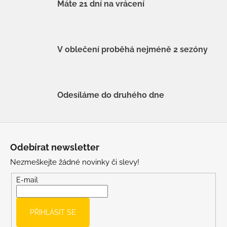
Máte 21 dní na vrácení
V oblečení proběhá nejméně 2 sezóny
Odesíláme do druhého dne
Z
á
Odebírat newsletter
p
Nezmeškejte žádné novinky či slevy!
a
t
E-mail
í
PŘIHLÁSIT SE