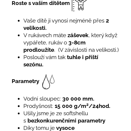
Roste s vaším dítětem
Vaše dítě ji vynosí nejméně přes
2
velikosti.
V rukávech máte
záševek
, který když
vypářete, rukáv o
3-8cm
prodloužíte
. (V závislosti na velikosti.)
Poslouží vám tak
tuhle i příští
sezónu.
Parametry
Vodní sloupec:
30 000 mm.
2
Prodyšnost:
15 000 g/m
/24hod.
Ušily jsme je ze softshellu
s
bezkonkurenčními parametry
Díky tomu je
vysoce