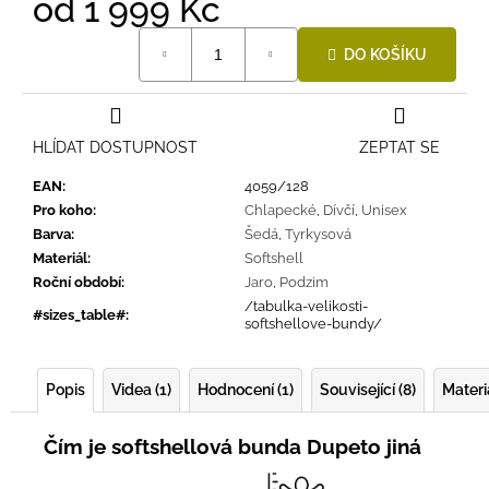
od
1 999 Kč
Měrná
DO KOŠÍKU
cena:
HLÍDAT DOSTUPNOST
ZEPTAT SE
EAN
:
4059/128
Pro koho
:
Chlapecké
,
Dívčí
,
Unisex
Barva
:
Šedá
,
Tyrkysová
Materiál
:
Softshell
Roční období
:
Jaro
,
Podzim
/tabulka-velikosti-
#sizes_table#
:
softshellove-bundy/
Popis
Videa (1)
Hodnocení (1)
Související (8)
Materi
Čím je softshellová bunda Dupeto jiná