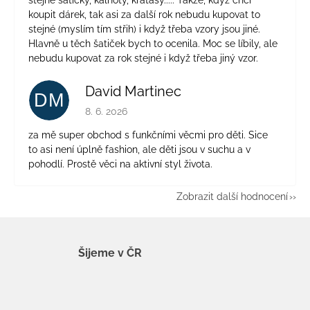
koupit dárek, tak asi za další rok nebudu kupovat to
stejné (myslím tím střih) i když třeba vzory jsou jiné.
Hlavně u těch šatiček bych to ocenila. Moc se líbily, ale
nebudu kupovat za rok stejné i když třeba jiný vzor.
David Martinec
DM
Hodnocení obchodu je 5 z 5 hvězdiček.
8. 6. 2026
za mě super obchod s funkčními věcmi pro děti. Sice
to asi není úplně fashion, ale děti jsou v suchu a v
pohodlí. Prostě věci na aktivní styl života.
Zobrazit další hodnocení
Šijeme v ČR