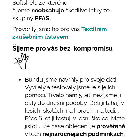
Softshell, ze kterého
šijeme
neobsahuje
škodlivé látky ze
skupiny
PFAS.
Prověřily jsme ho pro vás
Textilním
zkušebním ústavem
.
Šijeme pro vás bez kompromisů
Bundu jsme navrhly pro svoje děti.
Vyvíjely a testovaly jsme je s jejich
pomocí. Trvalo nám 5 let, než jsme ji
daly do dnešní podoby. Děti ji tahají v
lesích, skalách, na horách i na lodi...
Přes 6 let ji testují v lesní školce. Máte
jistotu, že naše oblečení je
prověřené
v těch
nejnáročnějších podmínkách.