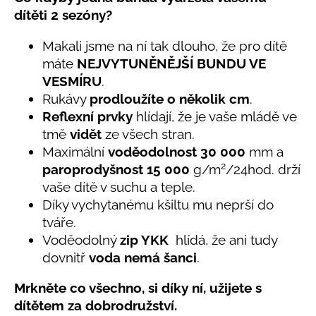
č
produktu
dítěti 2 sezóny?
u
je
j
5,0
Makali jsme na ní tak dlouho, že pro dítě
e
z
máte
NEJVYTUNĚNĚJŠÍ BUNDU VE
5
m
hvězdiček.
e
VESMÍRU
.
Rukávy
prodloužíte o několik cm
.
Reflexní prvky
hlídají, že je vaše mládě ve
LETNÍ
tmě
vidět
ze všech stran.
KLOBOUČEK
S
Maximální
voděodolnost 30 000
mm a
OUŠKY
2
paroprodyšnost 15 000
g/m
/24hod. drží
UV
30
vaše dítě v suchu a teple.
BÍLÝ
Díky vychytanému kšiltu mu neprší do
395
tváře.
Kč
Voděodolný
zip YKK
hlídá, že ani tudy
dovnitř
voda nemá šanci
.
Mrkněte co všechno, si díky ní, užijete s
dítětem za dobrodružství.