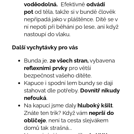
voděodolná.
Efektivně
odvádí
pot
od těla, takže si v bundě člověk
nepřipadá jako v pláštěnce. Dítě se v
ní nepotí při běhání po lese, ani když
nastoupí do vlaku.
Další vychytávky pro vás
Bunda je,
ze všech stran,
vybavena
reflexními prvky
pro větší
bezpečnost vašeho dítěte.
Kapuce i spodní lem bundy se dají
stahovat dle potřeby.
Dovnitř nikudy
nefouká
.
Na kapuci jsme daly
hluboký kšilt
.
Znáte ten trik? Když vám
neprší do
obličeje
, není ta cesta slejvákem
domů tak strašná...