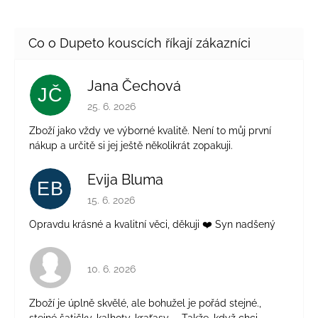
Jana Čechová
JČ
Hodnocení obchodu je 5 z 5 hvězdiček.
25. 6. 2026
Zboží jako vždy ve výborné kvalitě. Není to můj první
nákup a určitě si jej ještě několikrát zopakuji.
Evija Bluma
EB
Hodnocení obchodu je 5 z 5 hvězdiček.
15. 6. 2026
Opravdu krásné a kvalitní věci, děkuji ❤️ Syn nadšený
Hodnocení obchodu je 4 z 5 hvězdiček.
10. 6. 2026
Zboží je úplně skvělé, ale bohužel je pořád stejné.,
stejné šatičky, kalhoty, kraťasy..... Takže, když chci