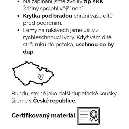
Na zapínání jsme zvolily
zip YKK
.
Žádný spolehlivější není.
Krytka pod bradou
chrání vaše dítě
před podřením.
Lemy na rukávech jsme ušily z
rychleschnoucí lycry. Když vám dítě
strčí ruku do potoka,
uschnou co by
dup
.
Bundu, stejně jako další dupeťácké kousky,
šijeme v
České republice
.
Certifikovaný materiál