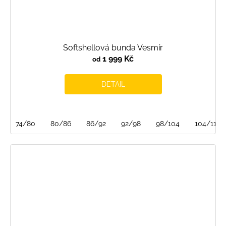
Softshellová bunda Vesmír
1 999 Kč
od
DETAIL
74/80
80/86
86/92
92/98
98/104
104/110