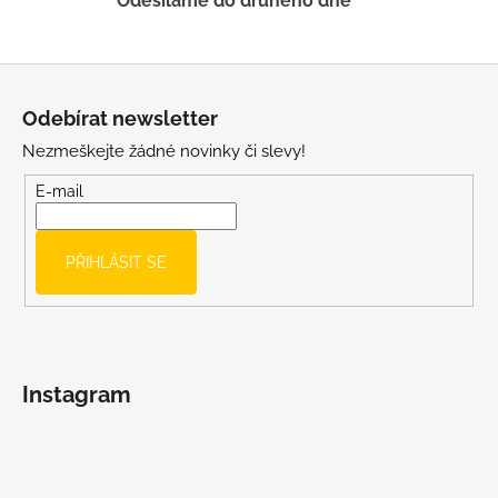
Odesíláme do druhého dne
i
s
u
Z
á
Odebírat newsletter
p
Nezmeškejte žádné novinky či slevy!
a
t
E-mail
í
PŘIHLÁSIT SE
Instagram