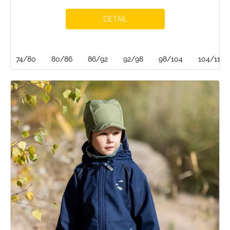
DETAIL
74/80
80/86
86/92
92/98
98/104
104/110