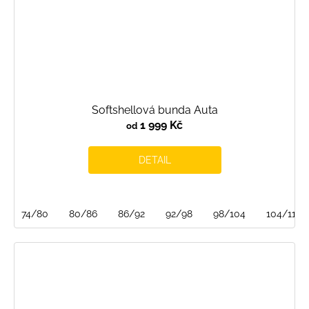
Softshellová bunda Auta
1 999 Kč
od
DETAIL
74/80
80/86
86/92
92/98
98/104
104/110