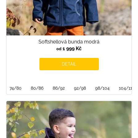
Softshellová bunda modrá
1 999 Kč
od
DETAIL
74/80
80/86
86/92
92/98
98/104
104/110