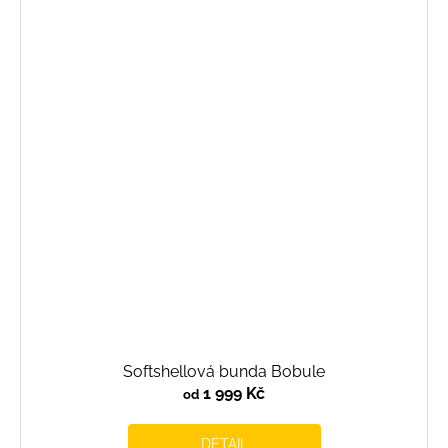
Softshellová bunda Bobule
1 999 Kč
od
DETAIL