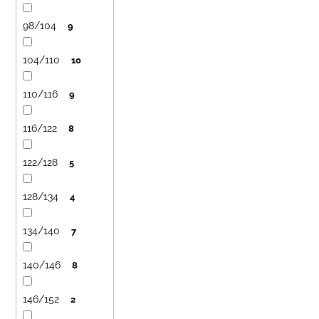
č
ů
u
98/104
9
j
e
104/110
10
m
e
110/116
9
BAMBUSOVÉ
116/122
8
TRIKO
NÁMOŘNICKÉ
PRUHY
122/128
5
MODRÉ
435
128/134
4
Kč
134/140
7
140/146
8
146/152
2