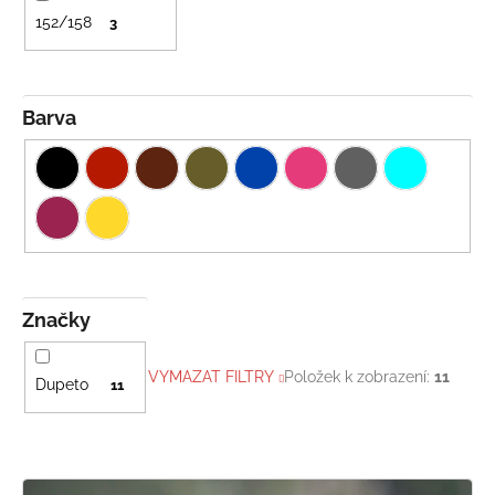
152/158
3
Barva
Značky
VYMAZAT FILTRY
Položek k zobrazení:
11
Dupeto
11
V