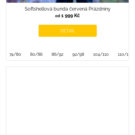
Softshellová bunda červená Prázdniny
1 999 Kč
od
DETAIL
74/80
80/86
86/92
92/98
104/110
110/116