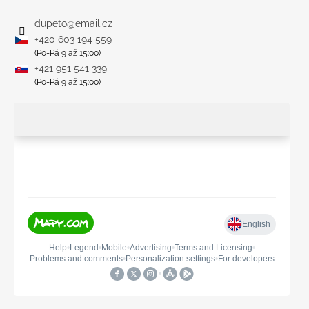
dupeto
@
email.cz
+420 603 194 559
(Po-Pá 9 až 15:00)
+421 951 541 339
(Po-Pá 9 až 15:00)