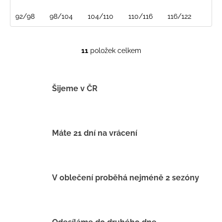
92/98
98/104
104/110
110/116
116/122
11
položek celkem
O
v
l
á
Šijeme v ČR
d
a
c
í
Máte 21 dní na vrácení
p
r
v
k
V oblečení proběhá nejméně 2 sezóny
y
v
ý
p