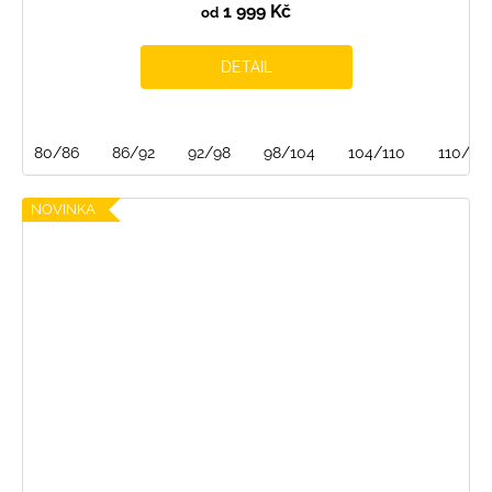
1 999 Kč
od
DETAIL
80/86
86/92
92/98
98/104
104/110
110/116
NOVINKA