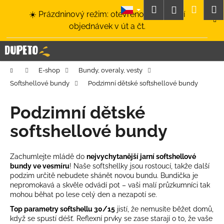
K
Přejít
Hledat
Nákup
M
Přihlášení
☀️ Prázdninový režim: otevřeno a odesílání
na
o
obsah
Zpět
Zpět
objednávek v út a čt.
košík
š
í
C
k
o
Domů
E-shop
Bundy, overaly, vesty
p
Softshellové bundy
Podzimní dětské softshellové bundy
o
t
Podzimní dětské
ř
softshellové bundy
e
b
u
Zachumlejte mládě do
nejvychytanější jarní softshellové
bundy ve vesmíru
! Naše softshellky jsou rostoucí, takže další
j
podzim určitě nebudete shánět novou bundu. Bundička je
e
nepromokavá a skvěle odvádí pot – vaši malí průzkumníci tak
t
mohou běhat po lese celý den a nezapotí se.
e
Top parametry softshellu 30/15
jistí, že nemusíte běžet domů,
když se spustí déšť.
Reflexní prvky
se zase starají o to, že vaše
n