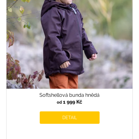
Softshellová bunda hnědá
1 999 Kč
od
DETAIL