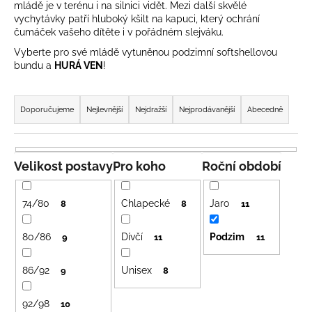
mládě je v terénu i na silnici vidět. Mezi další skvělé
a
vychytávky patří hluboký kšilt na kapuci, který ochrání
j
čumáček vašeho dítěte i v pořádném slejváku.
í
Vyberte pro své mládě vytuněnou podzimní softshellovou
bundu a
HURÁ VEN
!
t
?
Ř
a
Doporučujeme
Nejlevnější
Nejdražší
Nejprodávanější
Abecedně
z
e
HLEDAT
n
Velikost postavy
Pro koho
Roční období
í
p
74/80
Chlapecké
Jaro
8
8
11
r
D
o
o
80/86
Dívčí
Podzim
9
11
11
p
d
o
86/92
Unisex
u
9
8
r
k
u
92/98
10
t