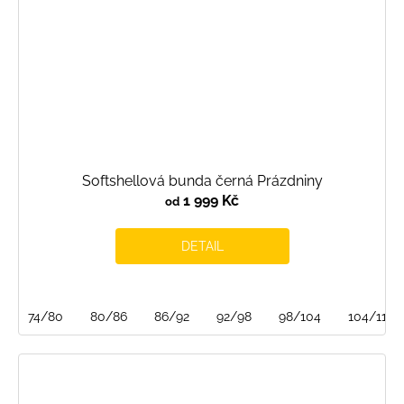
Softshellová bunda černá Prázdniny
1 999 Kč
od
DETAIL
74/80
80/86
86/92
92/98
98/104
104/110