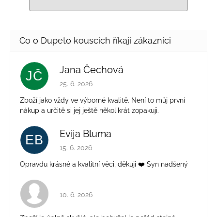
Jana Čechová
JČ
Hodnocení obchodu je 5 z 5 hvězdiček.
25. 6. 2026
Zboží jako vždy ve výborné kvalitě. Není to můj první
nákup a určitě si jej ještě několikrát zopakuji.
Evija Bluma
EB
Hodnocení obchodu je 5 z 5 hvězdiček.
15. 6. 2026
Opravdu krásné a kvalitní věci, děkuji ❤️ Syn nadšený
Hodnocení obchodu je 4 z 5 hvězdiček.
10. 6. 2026