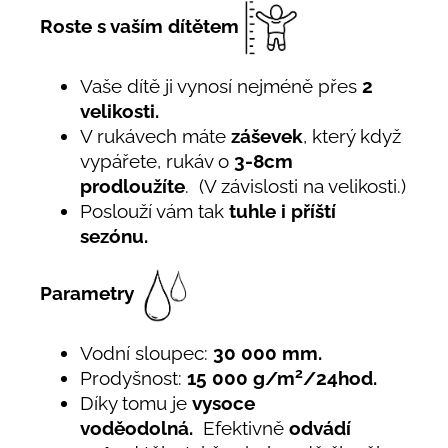
Roste s vaším dítětem
Vaše dítě ji vynosí nejméně přes
2
velikosti.
V rukávech máte
záševek
, který když
vypářete, rukáv o
3-8cm
prodloužíte
. (V závislosti na velikosti.)
Poslouží vám tak
tuhle i příští
sezónu.
Parametry
Vodní sloupec:
30 000 mm.
2
Prodyšnost:
15 000 g/m
/24hod.
Díky tomu je
vysoce
voděodolná.
Efektivně
odvádí