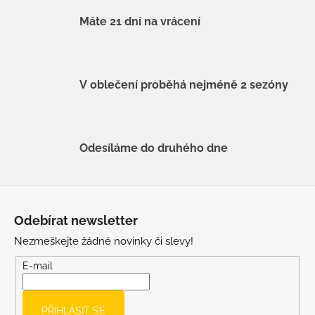
Máte 21 dní na vrácení
V oblečení proběhá nejméně 2 sezóny
Odesíláme do druhého dne
Z
á
Odebírat newsletter
p
Nezmeškejte žádné novinky či slevy!
a
t
E-mail
í
PŘIHLÁSIT SE