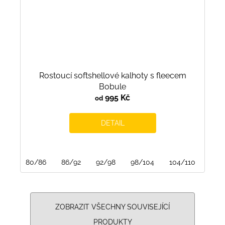
Rostoucí softshellové kalhoty s fleecem
Bobule
995 Kč
od
DETAIL
80/86
86/92
92/98
98/104
104/110
110/
ZOBRAZIT VŠECHNY SOUVISEJÍCÍ
PRODUKTY