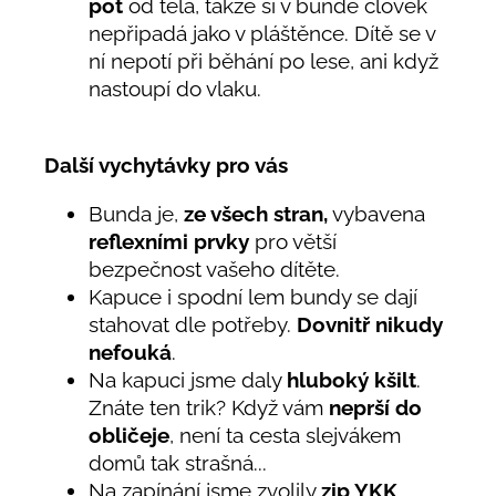
pot
od těla, takže si v bundě člověk
nepřipadá jako v pláštěnce. Dítě se v
ní nepotí při běhání po lese, ani když
nastoupí do vlaku.
Další vychytávky pro vás
Bunda je,
ze všech stran,
vybavena
reflexními prvky
pro větší
bezpečnost vašeho dítěte.
Kapuce i spodní lem bundy se dají
stahovat dle potřeby.
Dovnitř nikudy
nefouká
.
Na kapuci jsme daly
hluboký kšilt
.
Znáte ten trik? Když vám
neprší do
obličeje
, není ta cesta slejvákem
domů tak strašná...
Na zapínání jsme zvolily
zip YKK
.