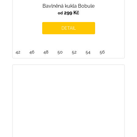
Bavlněná kukla Bobule
299 Kč
od
DETAIL
42
46
48
50
52
54
56