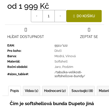
od
1 999 Kč
Měrná
DO KOŠÍKU
cena:
HLÍDAT DOSTUPNOST
ZEPTAT SE
EAN
:
5511/122
Pro koho
:
Dívčí
Barva
:
Modrá
,
Vínová
Materiál
:
Softshell
Roční období
:
Jaro
,
Podzim
/tabulka-velikosti-
#sizes_table#
:
softshellove-bundy/
Popis
Videa (1)
Hodnocení (2)
Související (8)
Materi
Čím je softshellová bunda Dupeto jiná