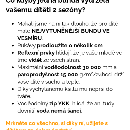
Co kdyby jedna bunda vydržela
č
produktu
u
vašemu dítěti 2 sezóny?
je
j
5,0
e
z
Makali jsme na ní tak dlouho, že pro dítě
5
m
máte
NEJVYTUNĚNĚJŠÍ BUNDU VE
hvězdiček.
e
VESMÍRU
.
Rukávy
prodloužíte o několik cm
.
LETNÍ
Reflexní prvky
hlídají, že je vaše mládě ve
RYCHLESCHNOUCÍ
tmě
vidět
ze všech stran.
KALHOTY
TYRKYSOVÉ
Maximální
voděodolnost 30 000
mm a
KORÁLKY
2
paroprodyšnost 15 000
g/m
/24hod. drží
695
vaše dítě v suchu a teple.
Kč
Díky vychytanému kšiltu mu neprší do
tváře.
Voděodolný
zip YKK
hlídá, že ani tudy
dovnitř
voda nemá šanci
.
Mrkněte co všechno, si díky ní, užijete s