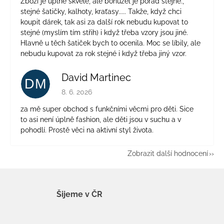
Zboží je úplně skvělé, ale bohužel je pořád stejné.,
stejné šatičky, kalhoty, kraťasy..... Takže, když chci
koupit dárek, tak asi za další rok nebudu kupovat to
stejné (myslím tím střih) i když třeba vzory jsou jiné.
Hlavně u těch šatiček bych to ocenila. Moc se líbily, ale
nebudu kupovat za rok stejné i když třeba jiný vzor.
David Martinec
DM
Hodnocení obchodu je 5 z 5 hvězdiček.
8. 6. 2026
za mě super obchod s funkčními věcmi pro děti. Sice
to asi není úplně fashion, ale děti jsou v suchu a v
pohodlí. Prostě věci na aktivní styl života.
Zobrazit další hodnocení
Šijeme v ČR