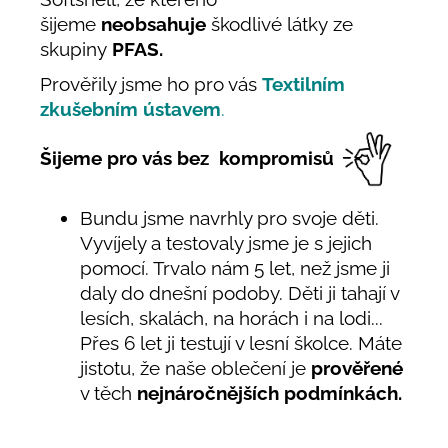
šijeme
neobsahuje
škodlivé látky ze
skupiny
PFAS.
Prověřily jsme ho pro vás
Textilním
zkušebním ústavem
.
Šijeme pro vás bez kompromisů
Bundu jsme navrhly pro svoje děti.
Vyvíjely a testovaly jsme je s jejich
pomocí. Trvalo nám 5 let, než jsme ji
daly do dnešní podoby. Děti ji tahají v
lesích, skalách, na horách i na lodi...
Přes 6 let ji testují v lesní školce. Máte
jistotu, že naše oblečení je
prověřené
v těch
nejnáročnějších podmínkách.