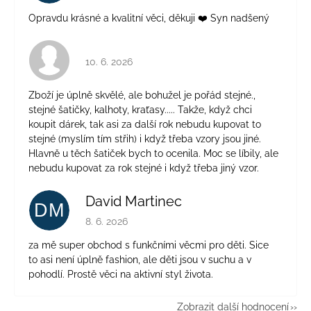
Opravdu krásné a kvalitní věci, děkuji ❤️ Syn nadšený
Hodnocení obchodu je 4 z 5 hvězdiček.
10. 6. 2026
Zboží je úplně skvělé, ale bohužel je pořád stejné.,
stejné šatičky, kalhoty, kraťasy..... Takže, když chci
koupit dárek, tak asi za další rok nebudu kupovat to
stejné (myslím tím střih) i když třeba vzory jsou jiné.
Hlavně u těch šatiček bych to ocenila. Moc se líbily, ale
nebudu kupovat za rok stejné i když třeba jiný vzor.
David Martinec
DM
Hodnocení obchodu je 5 z 5 hvězdiček.
8. 6. 2026
za mě super obchod s funkčními věcmi pro děti. Sice
to asi není úplně fashion, ale děti jsou v suchu a v
pohodlí. Prostě věci na aktivní styl života.
Zobrazit další hodnocení