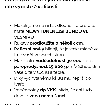
č
produktu
u
dítě vyroste 2 velikosti.
je
j
5,0
e
z
5
m
Makali jsme na ní tak dlouho, že pro dítě
hvězdiček.
e
máte
NEJVYTUNĚNĚJŠÍ BUNDU VE
VESMÍRU
.
LETNÍ
Rukávy
prodloužíte o několik cm
.
RYCHLESCHNOUCÍ
KALHOTY
Reflexní prvky
hlídají, že je vaše mládě ve
ŽLUTÉ
tmě
vidět
ze všech stran.
695
Maximální
voděodolnost 30 000
mm a
Kč
2
paroprodyšnost 15 000
g/m
/24hod. drží
vaše dítě v suchu a teple.
Díky vychytanému kšiltu mu neprší do
tváře.
Voděodolný
zip YKK
hlídá, že ani tudy
dovnitř
voda nemá šanci
.