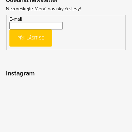
Odebírat newsletter
p
Nezmeškejte žádné novinky či slevy!
a
t
E-mail
í
PŘIHLÁSIT SE
Instagram