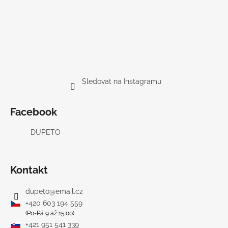
Sledovat na Instagramu
Facebook
DUPETO
Kontakt
dupeto
@
email.cz
+420 603 194 559
(Po-Pá 9 až 15:00)
+421 951 541 339