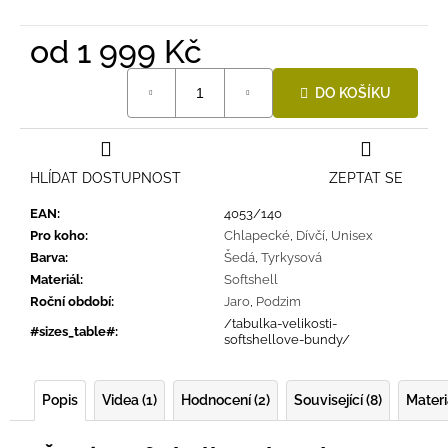
od
1 999 Kč
Měrná
DO KOŠÍKU
cena:
HLÍDAT DOSTUPNOST
ZEPTAT SE
EAN
:
4053/140
Pro koho
:
Chlapecké
,
Dívčí
,
Unisex
Barva
:
Šedá
,
Tyrkysová
Materiál
:
Softshell
Roční období
:
Jaro
,
Podzim
/tabulka-velikosti-
#sizes_table#
:
softshellove-bundy/
Popis
Videa (1)
Hodnocení (2)
Související (8)
Materi