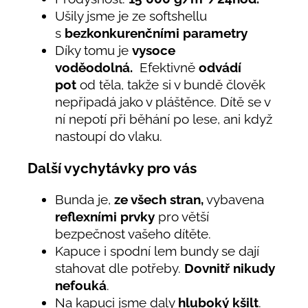
Ušily jsme je ze softshellu
s
bezkonkurenčními parametry
Díky tomu je
vysoce
voděodolná.
Efektivně
odvádí
pot
od těla, takže si v bundě člověk
nepřipadá jako v pláštěnce. Dítě se v
ní nepotí při běhání po lese, ani když
nastoupí do vlaku.
Další vychytávky pro vás
Bunda je,
ze všech stran,
vybavena
reflexními prvky
pro větší
bezpečnost vašeho dítěte.
Kapuce i spodní lem bundy se dají
stahovat dle potřeby.
Dovnitř nikudy
nefouká
.
Na kapuci jsme daly
hluboký kšilt
.