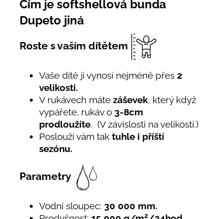
Čím je softshellová bunda
Dupeto jiná
Roste s vaším dítětem
Vaše dítě ji vynosí nejméně přes
2
velikosti.
V rukávech máte
záševek
, který když
vypářete, rukáv o
3-8cm
prodloužíte
. (V závislosti na velikosti.)
Poslouží vám tak
tuhle i příští
sezónu.
Parametry
Vodní sloupec:
30 000 mm.
2
Prodyšnost:
15 000 g/m
/24hod.