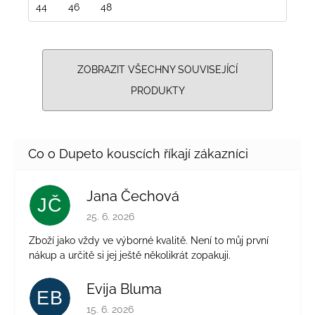
44
46
48
ZOBRAZIT VŠECHNY SOUVISEJÍCÍ
PRODUKTY
Jana Čechová
JČ
Hodnocení obchodu je 5 z 5 hvězdiček.
25. 6. 2026
Zboží jako vždy ve výborné kvalitě. Není to můj první
nákup a určitě si jej ještě několikrát zopakuji.
Evija Bluma
EB
Hodnocení obchodu je 5 z 5 hvězdiček.
15. 6. 2026