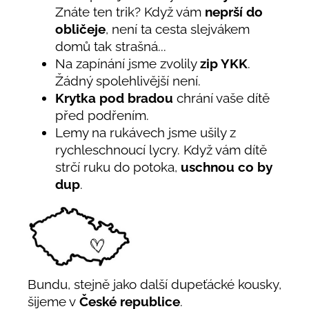
Znáte ten trik? Když vám
neprší do
obličeje
, není ta cesta slejvákem
domů tak strašná...
Na zapínání jsme zvolily
zip YKK
.
Žádný spolehlivější není.
Krytka pod bradou
chrání vaše dítě
před podřením.
Lemy na rukávech jsme ušily z
rychleschnoucí lycry. Když vám dítě
strčí ruku do potoka,
uschnou co by
dup
.
Bundu, stejně jako další dupeťácké kousky,
šijeme v
České republice
.