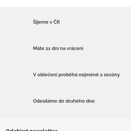
Šijeme v ČR
Máte 21 dní na vrácení
V oblečení proběhá nejméně 2 sezóny
Odesíláme do druhého dne
Z
á