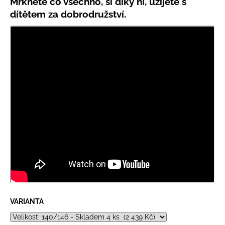
Mrkněte co všechno, si díky ní, užijete s
dítětem za dobrodružství.
VARIANTA