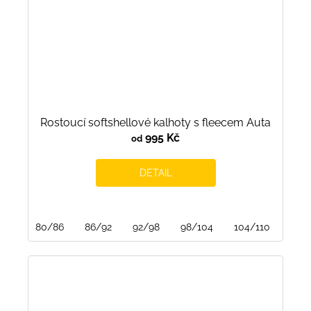
Rostoucí softshellové kalhoty s fleecem Auta
995 Kč
od
DETAIL
80/86
86/92
92/98
98/104
104/110
110/