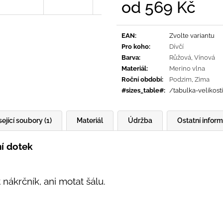
od
569 Kč
Měrná
cena:
EAN
:
Zvolte variantu
Pro koho
:
Dívčí
Barva
:
Růžová
,
Vínová
Materiál
:
Merino vlna
Roční období
:
Podzim
,
Zima
#sizes_table#
:
/tabulka-velikost
ející soubory (1)
Materiál
Údržba
Ostatní infor
ní dotek
nákrčník, ani motat šálu.