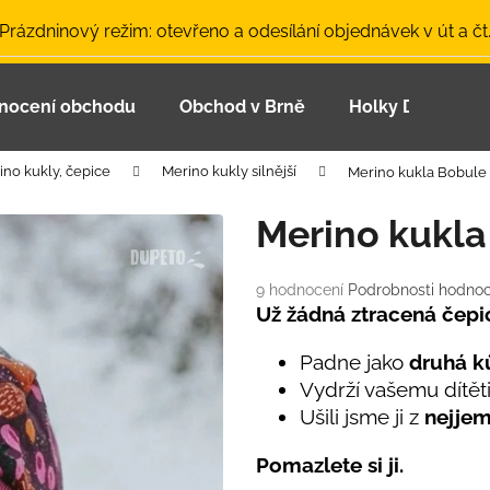
 Prázdninový režim: otevřeno a odesílání objednávek v út a čt
nocení obchodu
Obchod v Brně
Holky Dupeťačk
Co potřebujete najít?
ino kukly, čepice
Merino kukly silnější
Merino kukla Bobule
HLEDAT
Merino kukla
Průměrné
9 hodnocení
Podrobnosti hodnoc
Doporučujeme
hodnocení
Už žádná ztracená čepi
produktu
je
Padne jako
druhá k
4,9
Vydrží vašemu dítět
z
Ušili jsme ji z
nejjem
5
hvězdiček.
Pomazlete si ji.
LETNÍ ČEPICE UV 30 SVĚTLE MODRÁ
BAMBUSOVÉ TR