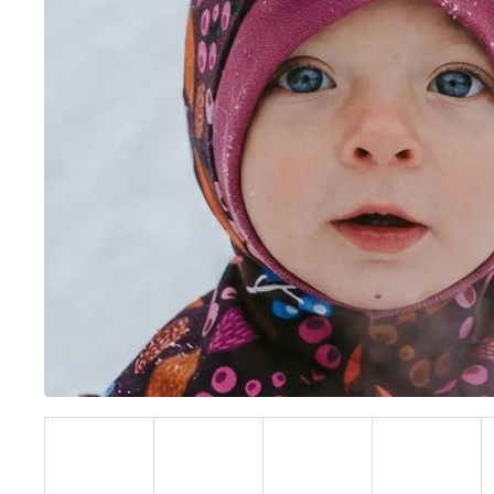
BÍLÝ
395 Kč