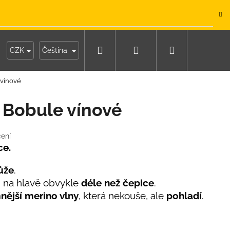
.
Hledat
Přihlášení
Nákupní
y
Moje objednávka
CZK
Čeština
 vínové
košík
 Bobule vínové
ení
ce.
ůže
.
i na hlavě obvykle
déle než čepice
.
nější merino vlny
, která nekouše, ale
pohladí
.
IKO NÁMOŘNICKÉ