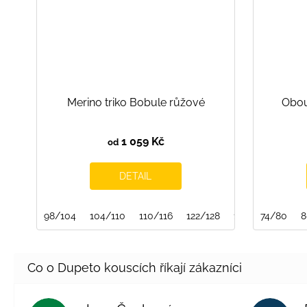
Merino triko Bobule růžové
Obou
1 059 Kč
od
DETAIL
98/104
104/110
110/116
122/128
128/134
74/80
134/
8