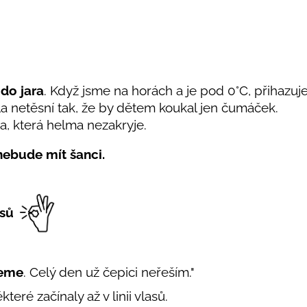
do jara
. Když jsme na horách a je pod 0°C, přihazuj
la netěsní tak, že by dětem koukal jen čumáček.
ta, která helma nezakryje.
 nebude mít šanci.
isů
deme
. Celý den už čepici neřeším."
teré začínaly až v linii vlasů.