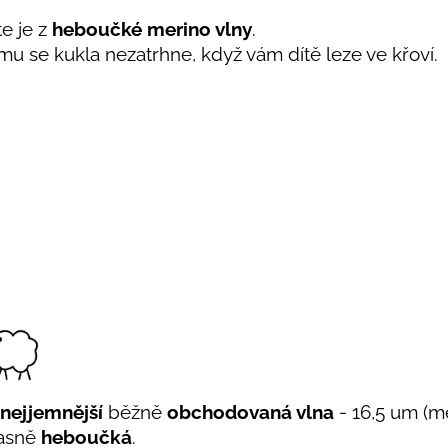
te je z
heboučké merino vlny
.
ěmu se kukla nezatrhne, když vám dítě leze ve křoví.
nejjemnější
běžně
obchodovaná vlna
- 16,5 um (me
úžasně
heboučká
.