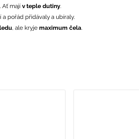
. Ať mají
v teple dutiny
.
 a pořád přidávaly a ubíraly.
hledu
, ale kryje
maximum čela
.