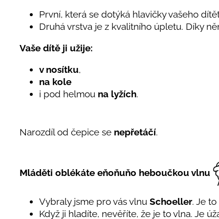
První, která se dotýká hlavičky vašeho dítě
Druhá vrstva je z kvalitního úpletu. Díky n
Vaše dítě ji užije:
v nosítku
,
na kole
i pod helmou
na lyžích
.
Narozdíl od čepice se
nepřetáčí
.
Mláděti oblékáte eňoňuňo heboučkou vlnu
Vybraly jsme pro vás vlnu
Schoeller
. Je to
Když ji hladíte, nevěříte, že je to vlna. Je 