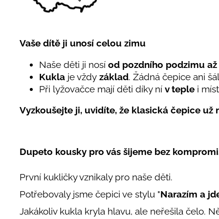
Vaše dítě ji unosí celou zimu
Naše děti ji nosí
od pozdního podzimu až 
Kukla
je vždy
základ
. Žádná čepice ani šá
Při lyžovačce mají děti díky ní
v teple
i mís
Vyzkoušejte ji, uvidíte, že klasická čepice už
Dupeto kousky pro vás šijeme bez komprom
První kukličky vznikaly pro naše děti.
Potřebovaly jsme čepici ve stylu "
Narazím a j
Jakákoliv kukla kryla hlavu, ale neřešila čelo. Něk