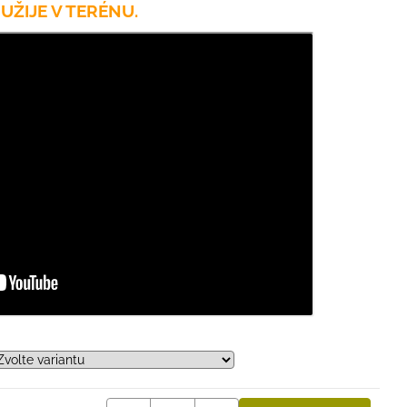
tě UŽIJE V TERÉNU.