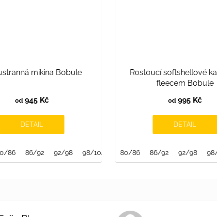
stranná mikina Bobule
Rostoucí softshellové ka
fleecem Bobule
945 Kč
995 Kč
od
od
DETAIL
DETAIL
140
0/86
86/92
92/98
98/104
116/122
80/86
122/128
86/92
92/98
134/140
98