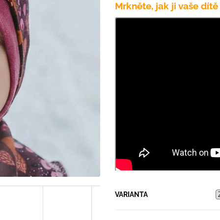
PRUHY MODRÉ
Mrkněte, jak ji vaše dí
395 Kč
435 Kč
VARIANTA