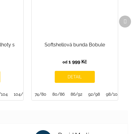
Dal
pro
lhoty s
Softshellová bunda Bobule
1 999 Kč
od
DETAIL
/104
146/152
104/110
152/158
74/80
110/116
80/86
116/122
86/92
122/128
92/98
128/134
98/104
134/140
104