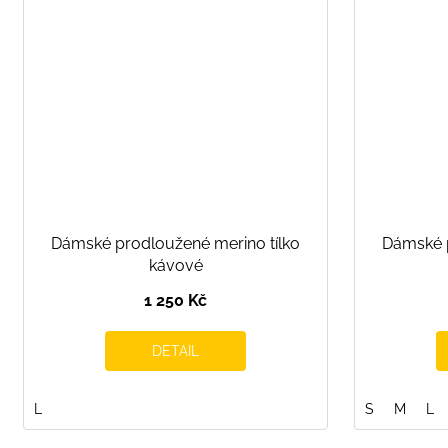
Dámské prodloužené merino tílko
Dámské p
kávové
1 250 Kč
DETAIL
L
S
M
L