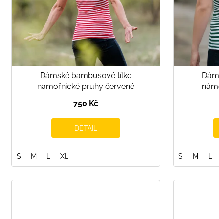
o
d
u
k
t
ů
Dámské bambusové tílko
Dáms
námořnické pruhy červené
námo
750 Kč
DETAIL
S
M
L
XL
S
M
L