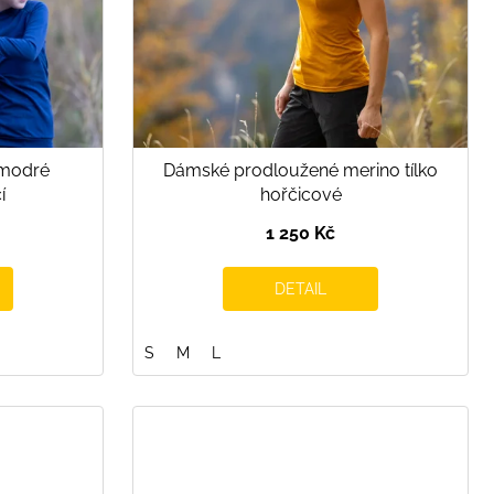
 modré
Dámské prodloužené merino tílko
í
hořčicové
1 250 Kč
DETAIL
S
M
L