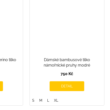
ino tílko
Dámské bambusové tílko
námořnické pruhy modré
750 Kč
DETAIL
S
M
L
XL