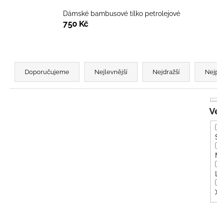
BÍLÝ
395 Kč
Dámské bambusové tílko petrolejové
750 Kč
Ř
a
Doporučujeme
Nejlevnější
Nejdražší
Nej
z
e
n
í
p
r
o
d
u
k
t