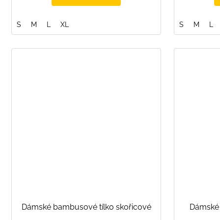
S
M
L
XL
S
M
L
Dámské bambusové tílko skořicové
Dámské 