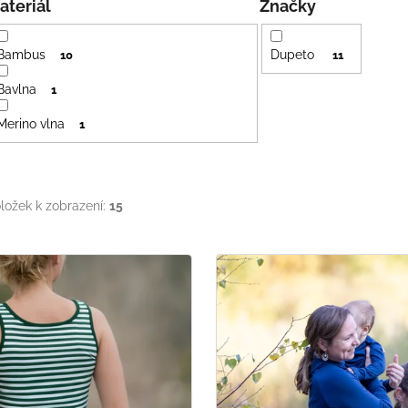
Materiál
Značky
Bambus
Dupeto
10
11
Bavlna
1
Merino vlna
1
ložek k zobrazení:
15