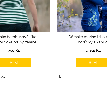
ké bambusové tílko
Dámské merino triko
řnické pruhy zelené
borůvky s kapuc
750 Kč
2 350 Kč
DETAIL
DETAIL
XL
L