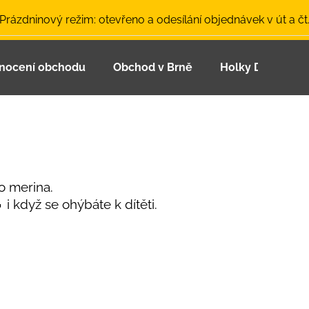
 Prázdninový režim: otevřeno a odesílání objednávek v út a čt
nocení obchodu
Obchod v Brně
Holky Dupeťačk
Co potřebujete najít?
HLEDAT
o merina
.
Doporučujeme
 i když se ohýbáte k dítěti.
LETNÍ ČEPICE UV 30 SVĚTLE MODRÁ
BAMBUSOVÉ TR