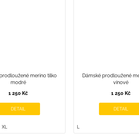
rodloužené merino tílko
Dámské prodloužené mer
modré
vínové
1 250 Kč
1 250 Kč
DETAIL
DETAIL
XL
L