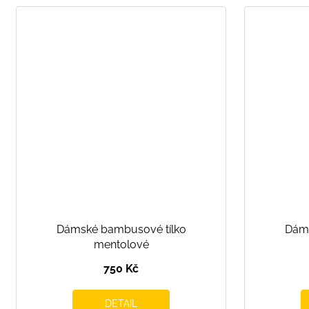
Dámské bambusové tílko
Dáms
mentolové
750 Kč
DETAIL