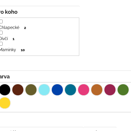
Pro koho
Chlapecké
2
Dívčí
1
Maminky
10
Barva