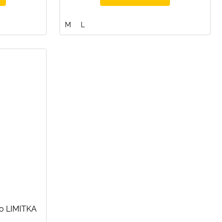
M
L
ko LIMITKA