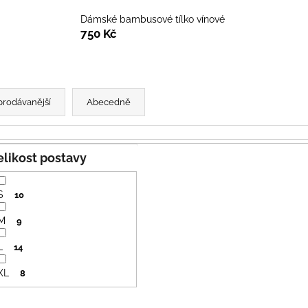
PRUHY MODRÉ
395 Kč
435 Kč
Dámské bambusové tílko vínové
750 Kč
prodávanější
Abecedně
Velikost postavy
S
10
M
9
L
14
XL
8