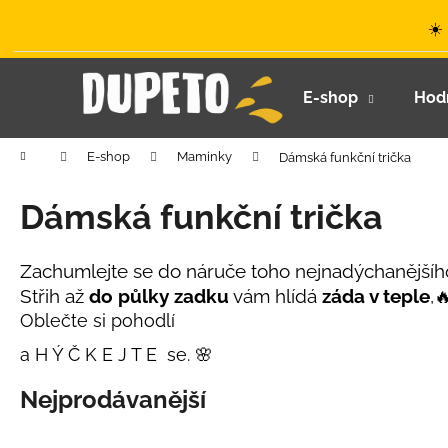
K
Přejít
☀️
na
o
obsah
Zpět
Zpět
š
do
do
í
E-shop
Hod
k
obchodu
obchodu
Domů
E-shop
Maminky
Dámská funkční trička
Dámská funkční trička
Zachumlejte se do náruče toho nejnadýchanějšíh
Střih až
do půlky zadku
vám hlídá
záda v teple
,
Oblečte si pohodlí
a H Ý Č K E J T E se. 🌸
Nejprodávanější
LETNÍ KLOBOUČEK S OUŠKY UV 30