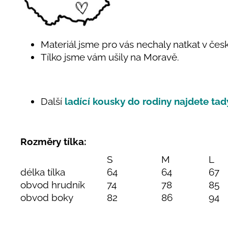
Materiál jsme pro vás nechaly natkat v čes
Tílko jsme vám ušily na Moravě.
Další
ladící kousky do rodiny najdete tad
Rozměry tílka:
S
M
L
délka tílka
64
64
67
obvod hrudník
74
78
85
obvod boky
82
86
94