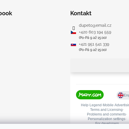
book
Kontakt
dupeto
@
email.cz
+420 603 194 559
(Po-Pá 9 až 15:00)
+421 951 541 339
(Po-Pá 9 až 15:00)