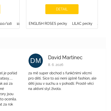
DETAIL
2
110/116
152/158
116/122
ENGLISH ROSES pecky
LILAC pecky
JEANS 
David Martinec
DM
je 4 z 5 hvězdiček.
Hodnocení obchodu je 5 z 5 hvězdiček.
8. 6. 2026
el je pořád
za mě super obchod s funkčními věcmi
aťasy.....
pro děti. Sice to asi není úplně fashion, ale
ak asi za
děti jsou v suchu a v pohodlí. Prostě věci
jné
na aktivní styl života.
zory jsou
to ocenila.
t za rok