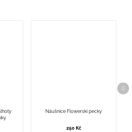
Dal
pro
alhoty
Náušnice Flowerski pecky
íky
250 Kč