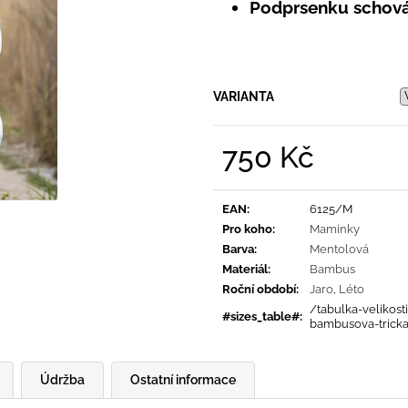
PRUHY MODRÉ
Podprsenku schov
395 Kč
435 Kč
VARIANTA
750 Kč
Měrná
cena:
EAN
:
6125/M
Pro koho
:
Maminky
Barva
:
Mentolová
Materiál
:
Bambus
Roční období
:
Jaro
,
Léto
/tabulka-velikosti
#sizes_table#
:
bambusova-trick
Údržba
Ostatní informace