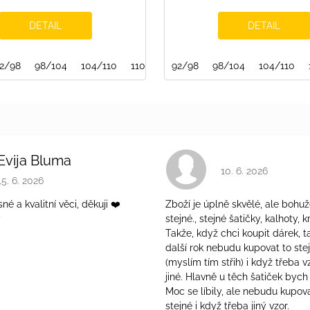
DETAIL
DETAIL
2/98
98/104
104/110
110/116
92/98
116/122
98/104
140/146
104/110
146/15
Evija Bluma
Hodnocení obchodu 
10. 6. 2026
Hodnocení obchodu je 5 z 5 hvězdiček.
15. 6. 2026
é a kvalitní věci, děkuji ❤️
Zboží je úplně skvělé, ale bohuž
ý
stejné., stejné šatičky, kalhoty, kr
Takže, když chci koupit dárek, t
další rok nebudu kupovat to ste
(myslím tím střih) i když třeba v
jiné. Hlavně u těch šatiček bych 
Moc se líbily, ale nebudu kupova
stejné i když třeba jiný vzor.