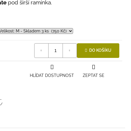
áte
pod širší ramínka.
DO KOŠÍKU
HLÍDAT DOSTUPNOST
ZEPTAT SE
-
a/