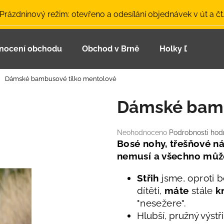
 Prázdninový režim: otevřeno a odesílání objednávek v út a čt
nocení obchodu
Obchod v Brně
Holky Dupeťačk
Co potřebujete najít?
Dámské bambusové tílko mentolové
HLEDAT
Dámské bamb
Průměrné
Neohodnoceno
Podrobnosti hod
Doporučujeme
hodnocení
Bosé nohy, třešňové náu
produktu
nemusí a všechno můž
je
0,0
Střih
jsme, oproti 
z
dítěti,
máte
stále
k
5
hvězdiček.
"nesežere".
Hlubší, pružný výstř
LETNÍ ČEPICE UV 30 SVĚTLE MODRÁ
BAMBUSOVÉ TR