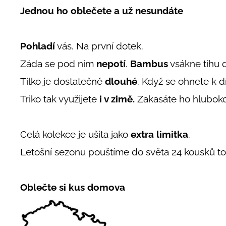
Jednou ho oblečete a už nesundáte
Pohladí
vás. Na první dotek.
Záda se pod ním
nepotí
.
Bambus
vsákne tíhu d
Tílko je dostatečně
dlouhé
. Když se ohnete k dí
Triko tak využijete
i v zimě.
Zakasáte ho hluboko
Celá kolekce je ušita jako
extra limitka
.
Letošní sezonu pouštíme do světa 24 kousků to
Oblečte si kus domova