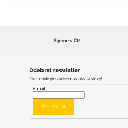
Šijeme v ČR
Z
á
Odebírat newsletter
p
Nezmeškejte žádné novinky či slevy!
a
t
E-mail
í
PŘIHLÁSIT SE