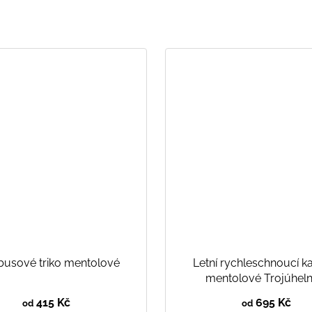
usové triko mentolové
Letní rychleschnoucí k
mentolové Trojúheln
415 Kč
695 Kč
od
od