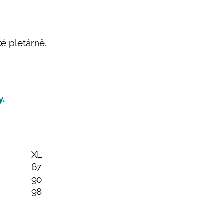
ké pletárně.
y.
XL
67
90
98