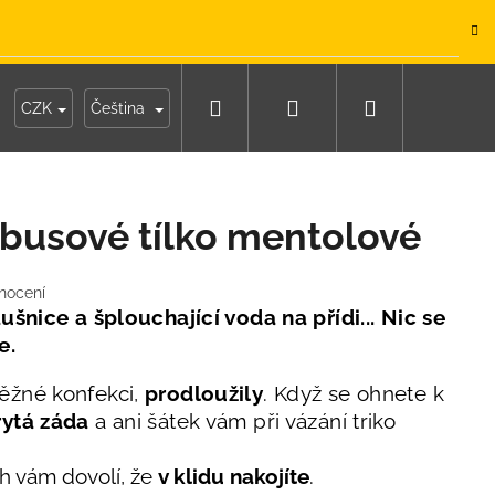
.
Hledat
Přihlášení
Nákupní
y
Moje objednávka
CZK
Čeština
košík
usové tílko mentolové
nocení
šnice a šplouchající voda na přídi... Nic se
e.
běžné konfekci,
prodloužily
. Když se ohnete k
rytá záda
a ani šátek vám při vázání triko
ih vám dovolí, že
v klidu nakojíte
.
IKO NÁMOŘNICKÉ