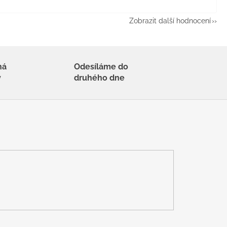
Zobrazit další hodnocení
há
Odesíláme do
y
druhého dne