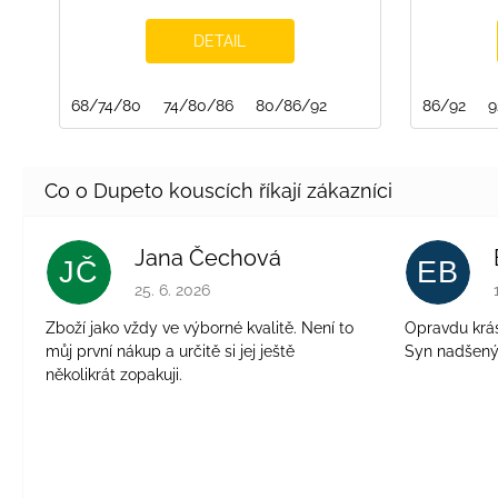
DETAIL
68/74/80
74/80/86
80/86/92
86/92
9
Jana Čechová
JČ
EB
Hodnocení obchodu je 5 z 5 hvězdiček.
25. 6. 2026
Zboží jako vždy ve výborné kvalitě. Není to
Opravdu krásn
můj první nákup a určitě si jej ještě
Syn nadšen
několikrát zopakuji.