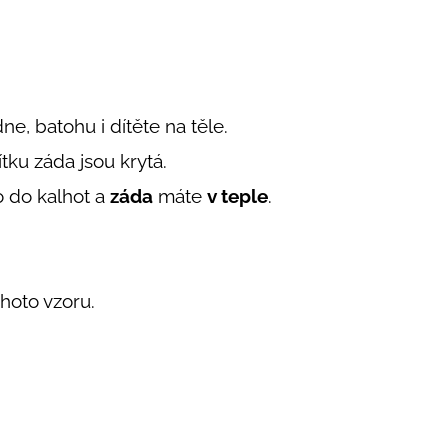
ne, batohu i dítěte na těle.
tku záda jsou krytá.
 do kalhot a
záda
máte
v teple
.
hoto vzoru.