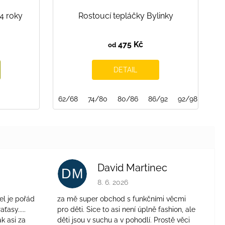
-4 roky
Rostoucí tepláčky Bylinky
475 Kč
od
DETAIL
62/68
74/80
80/86
86/92
92/98
98/1
David Martinec
DM
je 4 z 5 hvězdiček.
Hodnocení obchodu je 5 z 5 hvězdiček.
8. 6. 2026
el je pořád
za mě super obchod s funkčními věcmi
aťasy.....
pro děti. Sice to asi není úplně fashion, ale
ak asi za
děti jsou v suchu a v pohodlí. Prostě věci