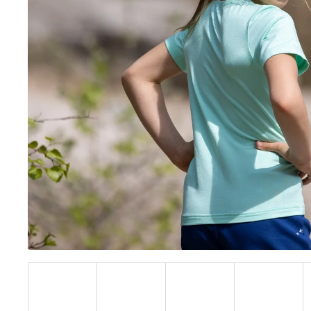
BÍLÝ
395 Kč