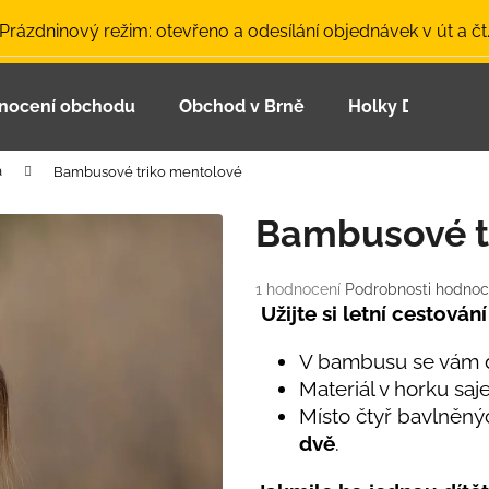
 Prázdninový režim: otevřeno a odesílání objednávek v út a čt
nocení obchodu
Obchod v Brně
Holky Dupeťačk
Co potřebujete najít?
a
Bambusové triko mentolové
HLEDAT
Bambusové t
Průměrné
1 hodnocení
Podrobnosti hodnoc
Doporučujeme
hodnocení
Užijte si letní cestování
produktu
je
V bambusu se vám dí
5,0
Materiál v horku saj
z
Místo čtyř bavlněný
5
hvězdiček.
dvě
.
LETNÍ ČEPICE UV 30 SVĚTLE MODRÁ
BAMBUSOVÉ TR