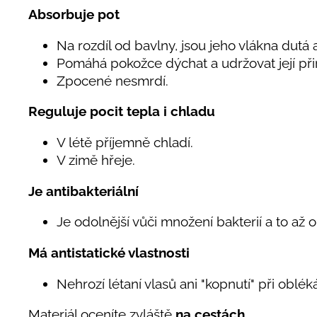
Absorbuje pot
Na rozdíl od bavlny, jsou jeho vlákna dutá a
Pomáhá pokožce dýchat a udržovat její při
Zpocené nesmrdí.
Reguluje pocit tepla i chladu
V létě příjemně chladí.
V zimě hřeje.
Je antibakteriální
Je odolnější vůči množení bakterií a to až 
Má antistatické vlastnosti
Nehrozí létaní vlasů ani "kopnutí" při oblé
Materiál oceníte zvláště
na cestách.