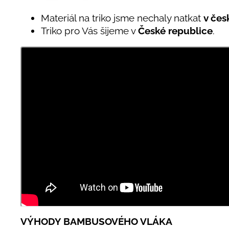
Materiál na triko jsme nechaly natkat
v čes
Triko pro Vás šijeme v
České republice
.
VÝHODY BAMBUSOVÉHO VLÁKA