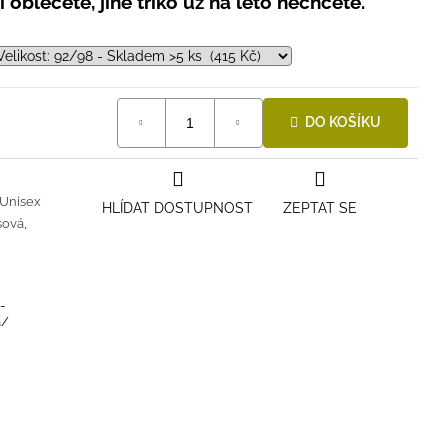
 oblečete, jiné triko už na léto nechcete.
DO KOŠÍKU
Unisex
HLÍDAT DOSTUPNOST
ZEPTAT SE
sová
,
-
a/