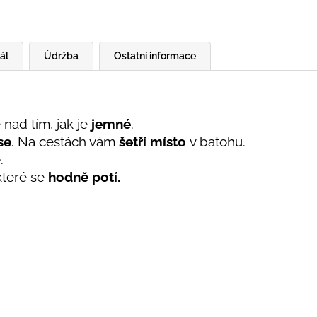
ál
Údržba
Ostatní informace
 nad tím, jak je
jemné
.
se
. Na cestách vám
šetří místo
v batohu.
é.
 které se
hodně potí.