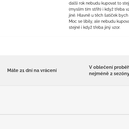
další rok nebudu kupovat to ste
(myslím tím střih) i když třeba v
jiné. Hlavně u těch šatiček bych 
Moc se líbily, ale nebudu kupova
stejné i když třeba jiný vzor.
V oblečení probě
Máte 21 dní na vrácení
nejméně 2 sezón