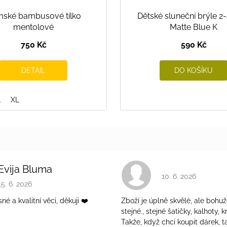
ské bambusové tílko
Dětské sluneční brýle 2
mentolové
Matte Blue K
750 Kč
590 Kč
DETAIL
DO KOŠÍKU
L
XL
Evija Bluma
Hodnocení obchodu 
10. 6. 2026
Hodnocení obchodu je 5 z 5 hvězdiček.
15. 6. 2026
é a kvalitní věci, děkuji ❤️
Zboží je úplně skvělé, ale bohuž
ý
stejné., stejné šatičky, kalhoty, kr
Takže, když chci koupit dárek, t