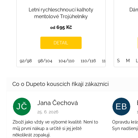
Letní rychleschnoucí kalhoty
Dám
mentolové Trojúhelníky
695 Kč
od
DETAIL
92/98
98/104
104/110
110/116
116/122
S
M
Jana Čechová
JČ
EB
Hodnocení obchodu je 5 z 5 hvězdiček.
25. 6. 2026
Zboží jako vždy ve výborné kvalitě. Není to
Opravdu krásn
můj první nákup a určitě si jej ještě
Syn nadšen
několikrát zopakuji.