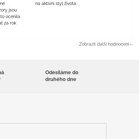
jné
na aktivní styl života.
zory jsou
to ocenila.
t za rok
Zobrazit další hodnocení
há
Odesíláme do
y
druhého dne