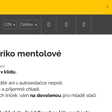
.
Hledat
Přihlášení
Nákupní
y
Moje objednávka
CZK
Čeština
košík
riko mentolové
ení
 v klidu.
tě ani v autosedačce nepotí.
e a příjemně chladí.
ch triček, vám
na dovolenou
pro mládě stačí
IKO NÁMOŘNICKÉ