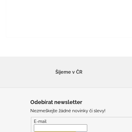
Šijeme v ČR
Z
á
Odebírat newsletter
p
Nezmeškejte žádné novinky či slevy!
a
t
E-mail
í