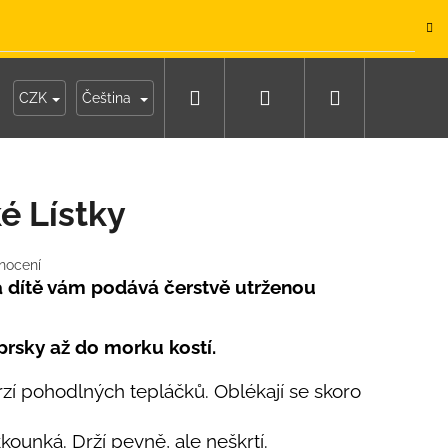
.
Hledat
Přihlášení
Nákupní
y
Moje objednávka
CZK
Čeština
košík
é Lístky
nocení
a dítě vám podává čerstvě utrženou
prsky až do morku kostí.
erzí pohodlných tepláčků. Oblékají se skoro
IKO NÁMOŘNICKÉ
ounká. Drží pevně, ale neškrtí.