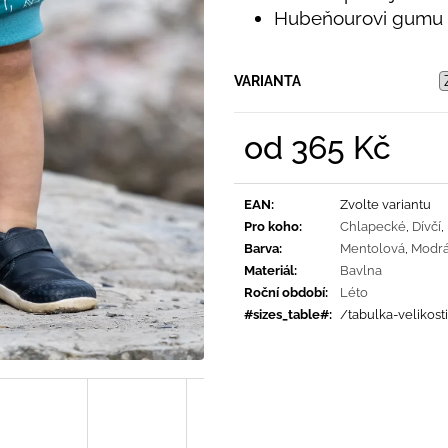
PRUHY MODRÉ
395 Kč
Hubeňourovi gumu 
435 Kč
VARIANTA
od
365 Kč
Měrná
cena:
EAN
:
Zvolte variantu
Pro koho
:
Chlapecké
,
Dívčí
,
Barva
:
Mentolová
,
Modr
Materiál
:
Bavlna
Roční období
:
Léto
#sizes_table#
:
/tabulka-velikost