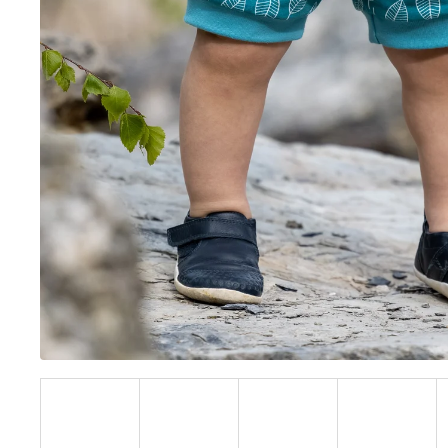
BÍLÝ
395 Kč