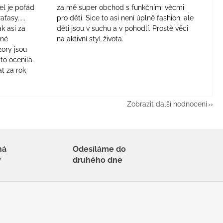
el je pořád
za mě super obchod s funkčními věcmi
aťasy.....
pro děti. Sice to asi není úplně fashion, ale
ak asi za
děti jsou v suchu a v pohodlí. Prostě věci
jné
na aktivní styl života.
zory jsou
to ocenila.
t za rok
Zobrazit další hodnocení
há
Odesíláme do
y
druhého dne