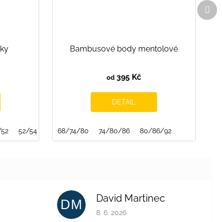
Dal
pro
tky
Bambusové body mentolové
395 Kč
od
DETAIL
/52
52/54
54/56
68/74/80
74/80/86
80/86/92
David Martinec
DM
je 4 z 5 hvězdiček.
Hodnocení obchodu je 5 z 5 hvězdiček.
8. 6. 2026