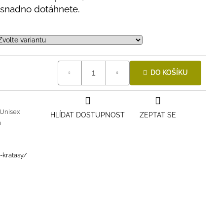
snadno dotáhnete.
DO KOŠÍKU
Unisex
HLÍDAT DOSTUPNOST
ZEPTAT SE
á
i-kratasy/