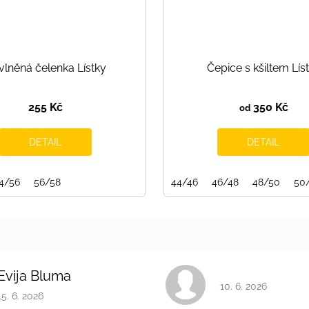
vlněná čelenka Lístky
Čepice s kšiltem Lís
255 Kč
350 Kč
od
DETAIL
DETAIL
4/56
140/146
56/58
146/152
152/158
44/46
46/48
48/50
50
Evija Bluma
Hodnocení obchodu 
10. 6. 2026
Hodnocení obchodu je 5 z 5 hvězdiček.
15. 6. 2026