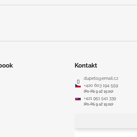
book
Kontakt
dupeto
@
email.cz
+420 603 194 559
(Po-Pá 9 až 15:00)
+421 951 541 339
(Po-Pá 9 až 15:00)