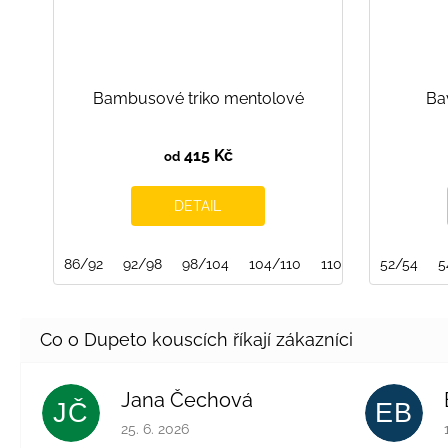
Bambusové triko mentolové
Ba
415 Kč
od
DETAIL
86/92
92/98
98/104
104/110
110/116
52/54
116/122
5
Jana Čechová
JČ
EB
Hodnocení obchodu je 5 z 5 hvězdiček.
25. 6. 2026