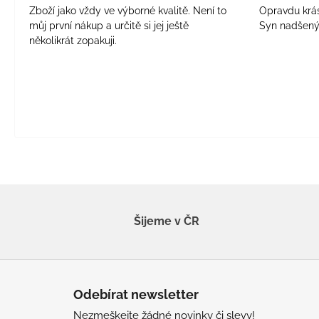
Zboží jako vždy ve výborné kvalitě. Není to
Opravdu krásn
můj první nákup a určitě si jej ještě
Syn nadšen
několikrát zopakuji.
Šijeme v ČR
Z
á
Odebírat newsletter
p
Nezmeškejte žádné novinky či slevy!