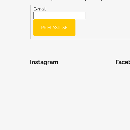
a
t
E-mail
í
PŘIHLÁSIT SE
Instagram
Face