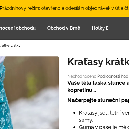
 Prázdninový režim: otevřeno a odesílání objednávek v út a čt
nocení obchodu
Obchod v Brně
Holky Dupeťačk
Co potřebujete najít?
krátké Lístky
HLEDAT
Kraťasy krátk
Průměrné
Neohodnoceno
Podrobnosti hod
Doporučujeme
hodnocení
Vaše těla laská slunce 
produktu
kopretinu...
je
0,0
Načerpejte sluneční pa
z
5
Kraťasy jsou letní v
hvězdiček.
samy.
LETNÍ ČEPICE UV 30 SVĚTLE MODRÁ
BAMBUSOVÉ TR
Guma v pase je měkk