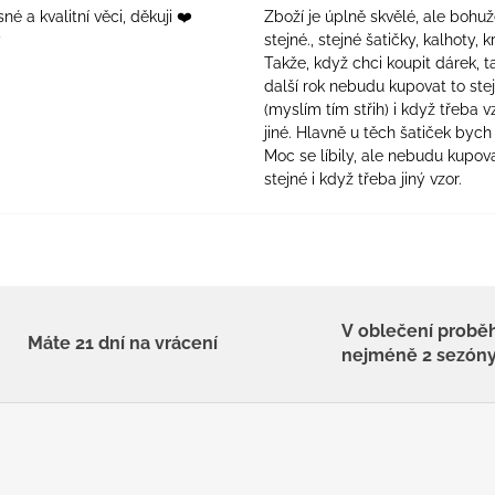
é a kvalitní věci, děkuji ❤️
Zboží je úplně skvělé, ale bohuž
ý
stejné., stejné šatičky, kalhoty, kr
Takže, když chci koupit dárek, t
další rok nebudu kupovat to ste
(myslím tím střih) i když třeba v
jiné. Hlavně u těch šatiček bych 
Moc se líbily, ale nebudu kupova
stejné i když třeba jiný vzor.
V oblečení probě
Máte 21 dní na vrácení
nejméně 2 sezón