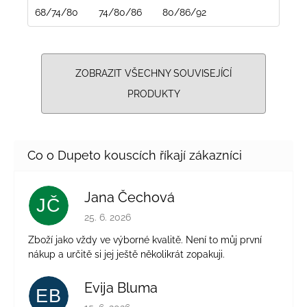
68/74/80
74/80/86
80/86/92
ZOBRAZIT VŠECHNY SOUVISEJÍCÍ
PRODUKTY
Jana Čechová
JČ
Hodnocení obchodu je 5 z 5 hvězdiček.
25. 6. 2026
Zboží jako vždy ve výborné kvalitě. Není to můj první
nákup a určitě si jej ještě několikrát zopakuji.
Evija Bluma
EB
Hodnocení obchodu je 5 z 5 hvězdiček.