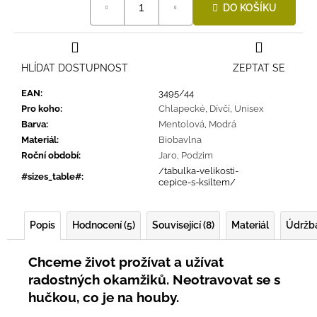
DO KOŠÍKU
cena:
HLÍDAT DOSTUPNOST
ZEPTAT SE
EAN
:
3495/44
Pro koho
:
Chlapecké
,
Dívčí
,
Unisex
Barva
:
Mentolová
,
Modrá
Materiál
:
Biobavlna
Roční období
:
Jaro
,
Podzim
/tabulka-velikosti-
#sizes_table#
:
cepice-s-ksiltem/
Popis
Hodnocení (5)
Související (8)
Materiál
Údržb
Chceme život prožívat a užívat
radostných okamžiků. Neotravovat se s
hučkou, co je na houby.