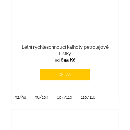
Letní rychleschnoucí kalhoty petrolejové
Lístky
695 Kč
od
DETAIL
92/98
98/104
104/110
110/116