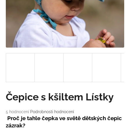
a
j
í
t
?
HLEDAT
D
Čepice s kšiltem Lístky
o
p
o
Průměrné
5 hodnocení
Podrobnosti hodnocení
hodnocení
r
Proč je tahle čepka ve světě dětských čepic
produktu
u
zázrak?
je