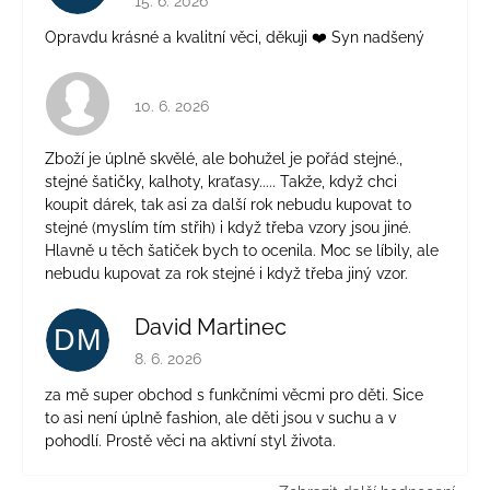
15. 6. 2026
Opravdu krásné a kvalitní věci, děkuji ❤️ Syn nadšený
Hodnocení obchodu je 4 z 5 hvězdiček.
10. 6. 2026
Zboží je úplně skvělé, ale bohužel je pořád stejné.,
stejné šatičky, kalhoty, kraťasy..... Takže, když chci
koupit dárek, tak asi za další rok nebudu kupovat to
stejné (myslím tím střih) i když třeba vzory jsou jiné.
Hlavně u těch šatiček bych to ocenila. Moc se líbily, ale
nebudu kupovat za rok stejné i když třeba jiný vzor.
David Martinec
DM
Hodnocení obchodu je 5 z 5 hvězdiček.
8. 6. 2026
za mě super obchod s funkčními věcmi pro děti. Sice
to asi není úplně fashion, ale děti jsou v suchu a v
pohodlí. Prostě věci na aktivní styl života.