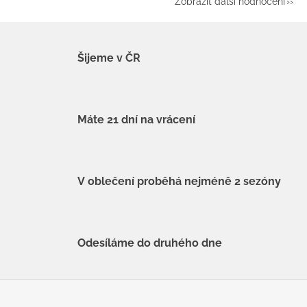
Zobrazit další hodnocení
Šijeme v ČR
Máte 21 dní na vrácení
V oblečení proběhá nejméně 2 sezóny
Odesíláme do druhého dne
Z
á