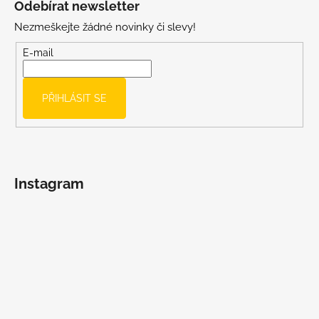
Odebírat newsletter
p
Nezmeškejte žádné novinky či slevy!
a
t
E-mail
í
PŘIHLÁSIT SE
Instagram