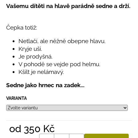
č
5,0
Vašemu dítěti na hlavě parádně sedne a drží.
u
z
j
5
e
hvězdiček.
Čepka totiž:
m
e
Netlačí, ale něžně obepne hlavu.
Kryje uši.
LETNÍ
Je prodyšná.
RYCHLESCHNOUCÍ
KALHOTY
V pohodě se vejde pod helmu.
TYRKYSOVÉ
Kšilt je nelámavý.
KORÁLKY
695
Sedne jako hrnec na zadek
...
Kč
VARIANTA
od
350 Kč
Měrná