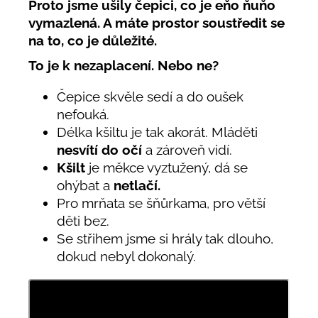
Proto jsme ušily čepici, co je eňo ňuňo
vymazlená. A máte prostor soustředit se
na to, co je důležité.
To je k nezaplacení. Nebo ne?
Čepice skvěle sedí a do oušek
nefouká.
Délka kšiltu je tak akorát. Mláděti
nesvítí do očí
a zároveň vidí.
Kšilt
je měkce vyztužený, dá se
ohýbat a
netlačí.
Pro mrňata se šňůrkama, pro větší
děti bez.
Se střihem jsme si hrály tak dlouho,
dokud nebyl dokonalý.