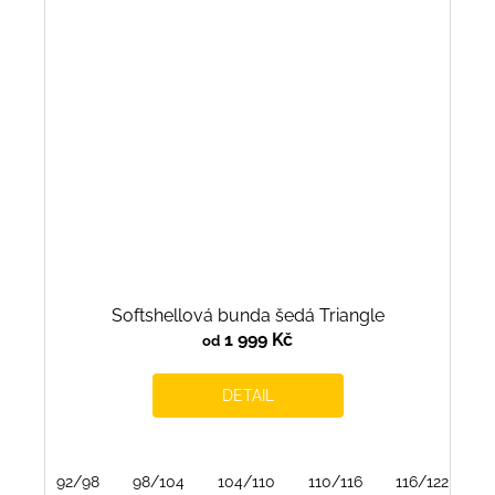
Softshellová bunda šedá Triangle
1 999 Kč
od
DETAIL
92/98
98/104
104/110
110/116
116/122