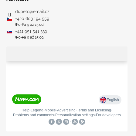
dupeto
@
email.cz
+420 603 194 559
(Po-Pá 9 až 15:00)
+421 951 541 339
(Po-Pá 9 až 15:00)