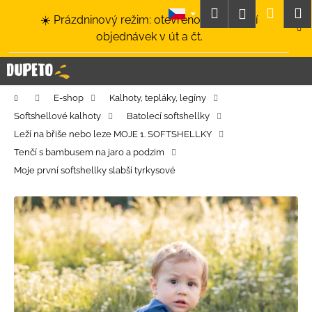
K
Přejít
Hledat
Nákup
M
Přihlášení
☀️ Prázdninový režim: otevřeno a odesílání
na
o
obsah
Zpět
Zpět
objednávek v út a čt.
košík
š
í
C
k
o
Domů
E-shop
Kalhoty, tepláky, legíny
p
Softshellové kalhoty
Batolecí softshellky
o
Leží na břiše nebo leze MOJE 1. SOFTSHELLKY
t
Tenčí s bambusem na jaro a podzim
ř
Moje první softshellky slabší tyrkysové
e
b
u
j
e
t
e
n