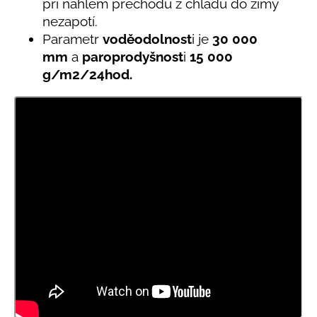
při náhlém přechodu z chladu do zimy
nezapotí.
Parametr
voděodolnost
i je
30 000
mm
a
paroprodyšnost
i
15 000
g/m
2
/24hod.