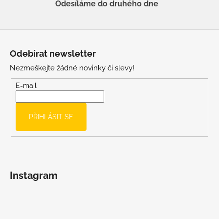
Odesíláme do druhého dne
Z
á
Odebírat newsletter
p
Nezmeškejte žádné novinky či slevy!
a
t
E-mail
í
PŘIHLÁSIT SE
Instagram