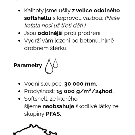
Kalhoty jsme ušily
z velice odolného
softshellu
s keprovou vazbou.
(Naše
kaťata nosí už třetí děti.)
Jsou
odolnější
proti prodření.
Vydrží vám lezení po betonu, hlíně i
drobném štěrku.
Parametry
Vodní sloupec:
30 000 mm.
2
Prodyšnost:
15 000 g/m
/24hod.
Softshell, ze kterého
šijeme
neobsahuje
škodlivé látky ze
skupiny
PFAS.