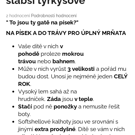
slabší tyrkysové
č
u
j
Průměrné
2 hodnocení
Podrobnosti hodnocení
e
hodnocení
" To jsou ty gatě na písek?"
m
produktu
NA PÍSEK A DO TRÁVY PRO ÚPLNÝ MRŇATA
je
e
5,0
z
Vaše dítě v nich
v
5
LETNÍ
pohodě
proleze
mokrou
hvězdiček.
KLOBOUČEK
trávou
nebo
bahnem
.
S
OUŠKY
Může v nich vyrůst
3 velikosti
a pořád mu
UV
budou dost. Unosí je nejméně jeden
CELÝ
30
BÍLÝ
ROK
.
395
Vysoký lem sahá až na
Kč
hrudníček.
Záda
jsou
v teple
.
Stačí
pod ně
ponožky
a nemusíte řešit
boty.
Softshellové kalhoty jsou ve srovnání s
jinými
extra prodyšné
. Dítě se vám v nich