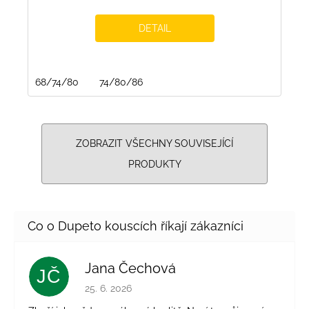
DETAIL
68/74/80
74/80/86
ZOBRAZIT VŠECHNY SOUVISEJÍCÍ
PRODUKTY
Jana Čechová
JČ
Hodnocení obchodu je 5 z 5 hvězdiček.
25. 6. 2026