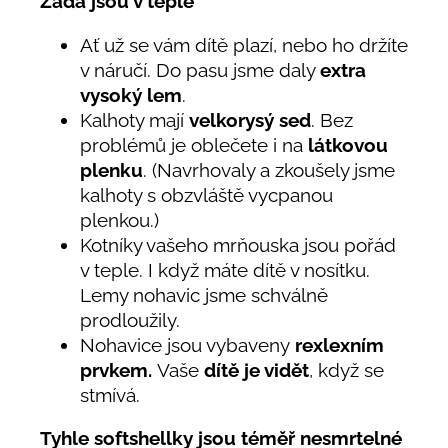
Záda jsou v teple
Ať už se vám dítě plazí, nebo ho držíte
v náručí. Do pasu jsme daly
extra
vysoký lem
.
Kalhoty mají
velkorysý sed
. Bez
problémů je oblečete i na
látkovou
plenku
. (Navrhovaly a zkoušely jsme
kalhoty s obzvláště vycpanou
plenkou.)
Kotníky vašeho mrňouska jsou pořád
v teple. I když máte dítě v nosítku.
Lemy nohavic jsme schválně
prodloužily.
Nohavice jsou vybaveny
rexlexním
prvkem.
Vaše
dítě je vidět
, když se
stmívá.
Tyhle softshellky jsou téměř nesmrtelné