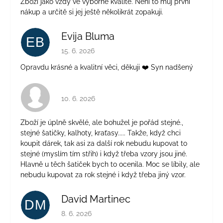
Zboží jako vždy ve výborné kvalitě. Není to můj první
nákup a určitě si jej ještě několikrát zopakuji.
Evija Bluma
EB
Hodnocení obchodu je 5 z 5 hvězdiček.
15. 6. 2026
Opravdu krásné a kvalitní věci, děkuji ❤️ Syn nadšený
Hodnocení obchodu je 4 z 5 hvězdiček.
10. 6. 2026
Zboží je úplně skvělé, ale bohužel je pořád stejné.,
stejné šatičky, kalhoty, kraťasy..... Takže, když chci
koupit dárek, tak asi za další rok nebudu kupovat to
stejné (myslím tím střih) i když třeba vzory jsou jiné.
Hlavně u těch šatiček bych to ocenila. Moc se líbily, ale
nebudu kupovat za rok stejné i když třeba jiný vzor.
David Martinec
DM
Hodnocení obchodu je 5 z 5 hvězdiček.
8. 6. 2026