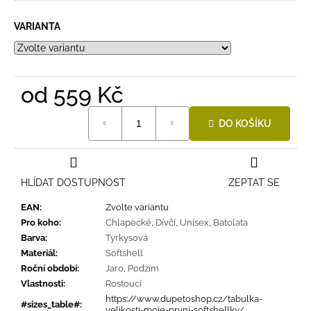
VARIANTA
od
559 Kč
Měrná
DO KOŠÍKU
cena:
HLÍDAT DOSTUPNOST
ZEPTAT SE
EAN
:
Zvolte variantu
Pro koho
:
Chlapecké
,
Dívčí
,
Unisex
,
Batolata
Barva
:
Tyrkysová
Materiál
:
Softshell
Roční období
:
Jaro
,
Podzim
Vlastnosti
:
Rostoucí
https://www.dupetoshop.cz/tabulka-
#sizes_table#
:
velikosti-moje-prvni-softshellky/