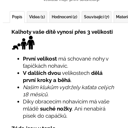
Popis
Videa (1)
Hodnocení (2)
Související (7)
Materi
Kalhoty vaše dítě vynosí přes 3 velikosti
První velikost
má schované nohy v
ťapičkách nohavic.
V dalších dvou
velikostech
dělá
první kroky a běhá
.
Našim klukům vydržely kaťata celých
18 měsíců.
Díky obracecím nohavicím má vaše
mládě
suché nožky
. Ani nenabírá
písek do capáčků.