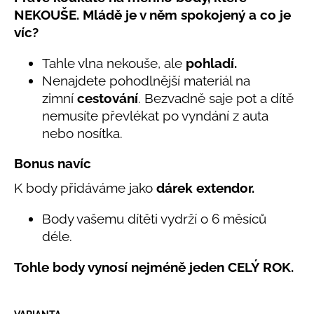
č
produktu
NEKOUŠE. Mládě je v něm spokojený a co je
u
je
víc?
j
5,0
e
z
Tahle vlna nekouše, ale
pohladí.
5
m
hvězdiček.
e
Nenajdete pohodlnější materiál na
zimní
cestování
. Bezvadně saje pot a dítě
nemusíte převlékat po vyndání z auta
BAMBUSOVÉ
nebo nosítka.
TRIKO
NÁMOŘNICKÉ
PRUHY
Bonus navíc
MODRÉ
435
K body přidáváme jako
dárek extendor.
Kč
Body vašemu dítěti vydrží o 6 měsíců
déle.
Tohle body vynosí nejméně jeden CELÝ ROK.