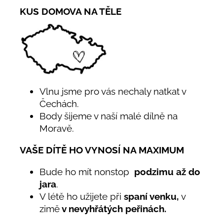
KUS DOMOVA NA TĚLE
Vlnu jsme pro vás nechaly natkat v
Čechách.
Body šijeme v naší malé dílně na
Moravě.
VAŠE DÍTĚ HO VYNOSÍ NA MAXIMUM
Bude ho mít nonstop
podzimu až do
jara
.
V létě ho užijete při
spaní venku,
v
zimě
v nevyhřátých peřinách.