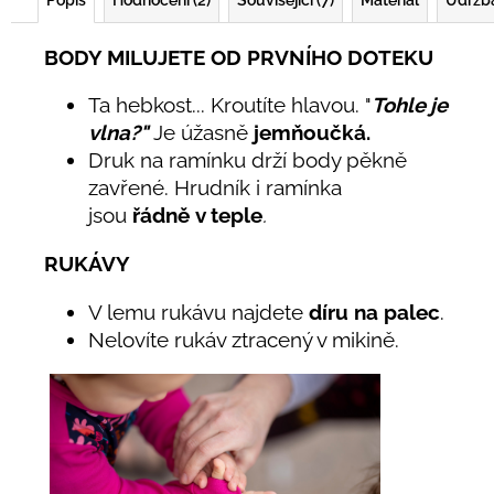
BODY MILUJETE OD PRVNÍHO DOTEKU
Ta hebkost... Kroutíte hlavou. "
Tohle je
vlna?"
Je úžasně
jemňoučká.
Druk na ramínku drží body pěkně
zavřené. Hrudník i ramínka
jsou
řádně
v teple
.
RUKÁVY
V lemu rukávu najdete
díru na palec
.
Nelovíte rukáv ztracený v mikině.