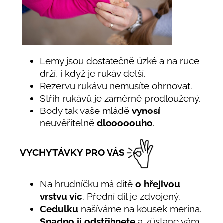
Lemy jsou dostatečně úzké a na ruce
drží, i když je rukáv delší.
Rezervu rukávu nemusíte ohrnovat.
Střih rukávů je záměrně prodloužený.
Body tak vaše mládě
vynosí
neuvěřitelně
dlooooouho
.
VYCHYTÁVKY PRO VÁS
Na hrudníčku má dítě
o hřejivou
vrstvu víc
. Přední díl je zdvojený.
Cedulku
našíváme na kousek merina.
Snadno ji odstřihnete
a zůstane vám