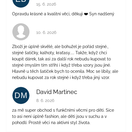
Hodnocení obchodu je 5 z 5 hvězdiček.
15. 6. 2026
Opravdu krásné a kvalitní věci, děkuji ❤️ Syn nadšený
Hodnocení obchodu je 4 z 5 hvězdiček.
10. 6. 2026
Zboží je úplně skvělé, ale bohužel je pořád stejné.,
stejné šatičky, kalhoty, kraťasy..... Takže, když chci
koupit dárek, tak asi za další rok nebudu kupovat to
stejné (myslím tím střih) i když třeba vzory jsou jiné.
Hlavně u těch šatiček bych to ocenila. Moc se líbily, ale
nebudu kupovat za rok stejné i když třeba jiný vzor.
David Martinec
DM
Hodnocení obchodu je 5 z 5 hvězdiček.
8. 6. 2026
za mě super obchod s funkčními věcmi pro děti. Sice
to asi není úplně fashion, ale děti jsou v suchu a v
pohodlí. Prostě věci na aktivní styl života.