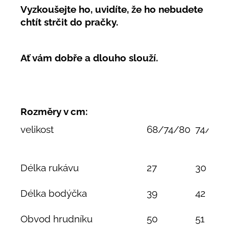
Vyzkoušejte ho, uvidíte, že ho nebudete
chtít strčit do pračky.
Ať vám dobře a dlouho slouží.
Rozměry v cm:
velikost
68/74/80
74/80/
Délka rukávu
27
30
Délka bodýčka
39
42
Obvod hrudníku
50
51