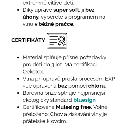
extrémně citlivé děti.
Díky úpravě
super soft,
ji
bez
úhony,
vyperete s programem na
vlnu
v běžné pračce
.
CERTIFIKÁTY
Materiál splňuje přísné požadavky
pro děti do 3 let. Má certifikaci
Oekotex.
Vlna při úpravě prošla procesem EXP
= Je upravena
bez
pomoci
chloru
.
Barevná příze splňuje nejpřísnější
ekologický standard
bluesign
.
Certifikována
Mulesing free.
Volně
přeloženo: Chov a získávání vlny je
přátelské k ovcím.