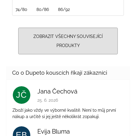
74/80
80/86
86/92
ZOBRAZIT VŠECHNY SOUVISEJÍCÍ
PRODUKTY
Jana Čechová
JČ
Hodnocení obchodu je 5 z 5 hvězdiček.
25. 6. 2026
Zboží jako vždy ve výborné kvalitě. Není to můj první
nákup a určitě si jej ještě několikrát zopakuji.
Evija Bluma
EB