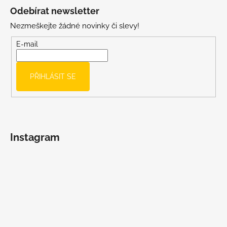
á
Odebírat newsletter
p
Nezmeškejte žádné novinky či slevy!
a
t
E-mail
í
PŘIHLÁSIT SE
Instagram