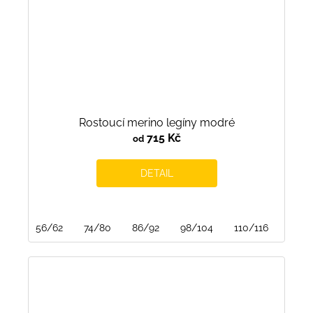
Rostoucí merino legíny modré
715 Kč
od
DETAIL
56/62
74/80
86/92
98/104
110/116
122/