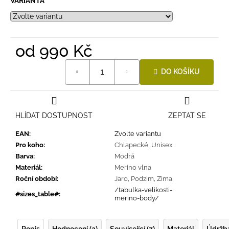
VARIANTA
od
990 Kč
Měrná
DO KOŠÍKU
cena:
HLÍDAT DOSTUPNOST
ZEPTAT SE
EAN
:
Zvolte variantu
Pro koho
:
Chlapecké
,
Unisex
Barva
:
Modrá
Materiál
:
Merino vlna
Roční období
:
Jaro
,
Podzim
,
Zima
/tabulka-velikosti-
#sizes_table#
:
merino-body/
Popis
Hodnocení (2)
Související (7)
Materiál
Údržb