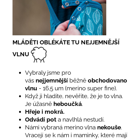
MLÁDĚTI OBLÉKÁTE TU NEJJEMNĚJŠÍ
VLNU
Vybraly jsme pro
vás
nejjemnější
běžně
obchodovanou
vlnu
- 16,5 um (merino super fine).
Když ji hladíte, nevěříte, že je to vlna.
Je úžasně
heboučká
.
Hřeje i mokrá.
Odvádí pot
a navlhlá nestudí.
Námi vybraná merino vlna
nekouše
.
Vracejí se k nám i maminky, které mají