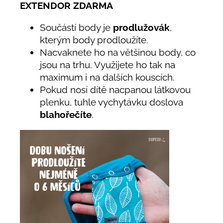
EXTENDOR ZDARMA
Součástí body je
prodlužovák
,
kterým body prodloužíte.
Nacvaknete ho na většinou body, co
jsou na trhu. Využijete ho tak na
maximum i na dalších kouscích.
Pokud nosí dítě nacpanou látkovou
plenku, tuhle vychytávku doslova
blahořečíte
.