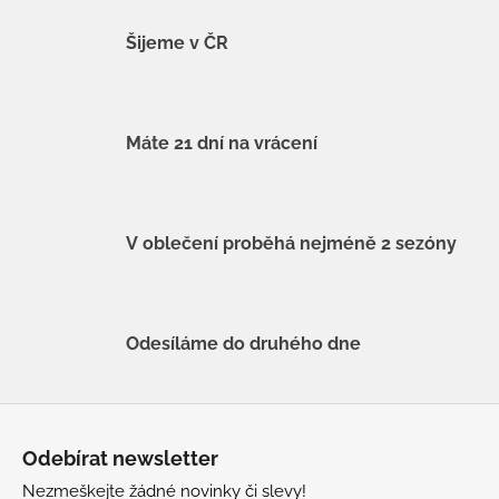
Šijeme v ČR
Máte 21 dní na vrácení
V oblečení proběhá nejméně 2 sezóny
Odesíláme do druhého dne
Z
á
Odebírat newsletter
p
Nezmeškejte žádné novinky či slevy!