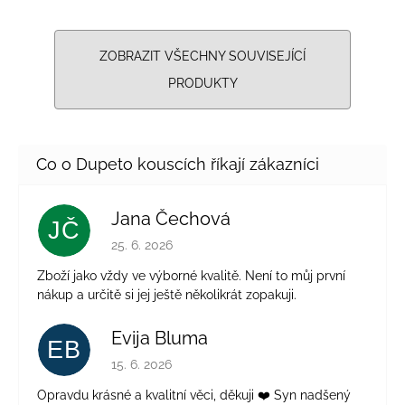
ZOBRAZIT VŠECHNY SOUVISEJÍCÍ
PRODUKTY
Jana Čechová
JČ
Hodnocení obchodu je 5 z 5 hvězdiček.
25. 6. 2026
Zboží jako vždy ve výborné kvalitě. Není to můj první
nákup a určitě si jej ještě několikrát zopakuji.
Evija Bluma
EB
Hodnocení obchodu je 5 z 5 hvězdiček.
15. 6. 2026
Opravdu krásné a kvalitní věci, děkuji ❤️ Syn nadšený