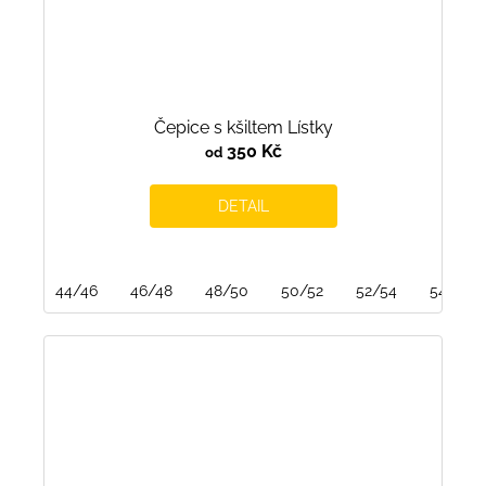
Čepice s kšiltem Lístky
350 Kč
od
DETAIL
44/46
46/48
48/50
50/52
52/54
54/56