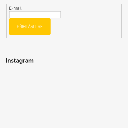
a
t
E-mail
í
PŘIHLÁSIT SE
Instagram