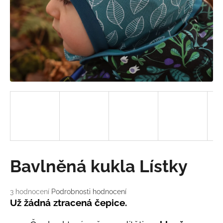
a
j
í
t
?
HLEDAT
D
Bavlněná kukla Lístky
o
p
o
Průměrné
3 hodnocení
Podrobnosti hodnocení
hodnocení
r
Už žádná ztracená čepice.
produktu
u
je