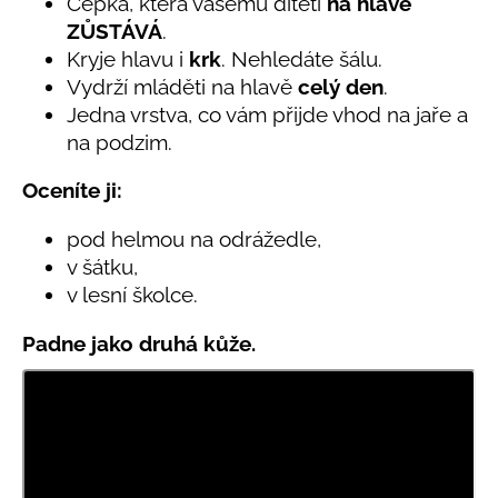
č
Čepka, která vašemu dítěti
na hlavě
5,0
u
ZŮSTÁVÁ
.
z
j
Kryje hlavu i
krk
. Nehledáte šálu.
5
e
hvězdiček.
Vydrží mláděti na hlavě
celý den
.
m
Jedna vrstva, co vám přijde vhod na jaře a
e
na podzim.
Oceníte ji:
LETNÍ
ČEPICE
UV
pod helmou na odrážedle,
30
v šátku,
SVĚTLE
MODRÁ
v lesní školce.
395
Kč
Padne jako druhá kůže.