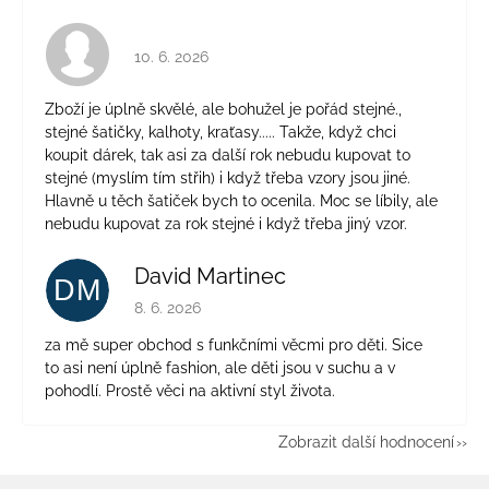
Hodnocení obchodu je 4 z 5 hvězdiček.
10. 6. 2026
Zboží je úplně skvělé, ale bohužel je pořád stejné.,
stejné šatičky, kalhoty, kraťasy..... Takže, když chci
koupit dárek, tak asi za další rok nebudu kupovat to
stejné (myslím tím střih) i když třeba vzory jsou jiné.
Hlavně u těch šatiček bych to ocenila. Moc se líbily, ale
nebudu kupovat za rok stejné i když třeba jiný vzor.
David Martinec
DM
Hodnocení obchodu je 5 z 5 hvězdiček.
8. 6. 2026
za mě super obchod s funkčními věcmi pro děti. Sice
to asi není úplně fashion, ale děti jsou v suchu a v
pohodlí. Prostě věci na aktivní styl života.
Zobrazit další hodnocení