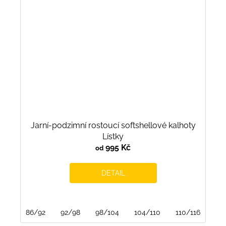
Jarní-podzimní rostoucí softshellové kalhoty
Lístky
995 Kč
od
DETAIL
86/92
92/98
98/104
104/110
110/116
116