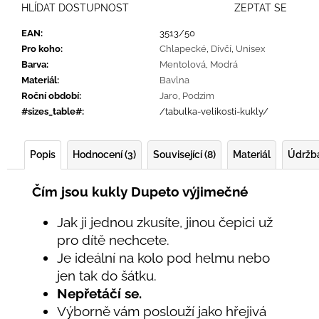
HLÍDAT DOSTUPNOST
ZEPTAT SE
EAN
:
3513/50
Pro koho
:
Chlapecké
,
Dívčí
,
Unisex
Barva
:
Mentolová
,
Modrá
Materiál
:
Bavlna
Roční období
:
Jaro
,
Podzim
#sizes_table#
:
/tabulka-velikosti-kukly/
Popis
Hodnocení (3)
Související (8)
Materiál
Údržb
Čím jsou kukly Dupeto výjimečné
Jak ji jednou zkusíte, jinou čepici už
pro dítě nechcete.
Je ideální na kolo pod helmu nebo
jen tak do šátku.
Nepřetáčí se.
Výborně vám poslouží jako hřejivá