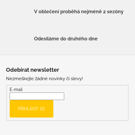
V oblečení proběhá nejméně 2 sezóny
Odesíláme do druhého dne
Z
á
Odebírat newsletter
p
Nezmeškejte žádné novinky či slevy!
a
t
E-mail
í
PŘIHLÁSIT SE