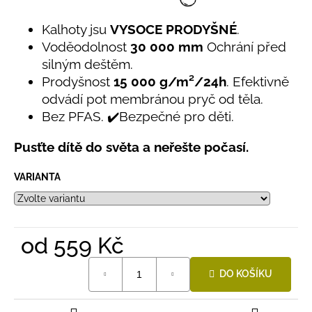
Kalhoty jsu
VYSOCE PRODYŠNÉ
.
Voděodolnost
30 000 mm
Ochrání před
silným deštěm.
Prodyšnost
15 000 g/m²/24h
. Efektivně
odvádí pot membránou pryč od těla.
Bez PFAS. ✔️Bezpečné pro děti.
Pusťte dítě do světa a neřešte počasí.
VARIANTA
od
559 Kč
Měrná
DO KOŠÍKU
cena: