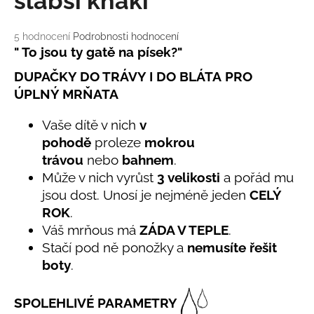
slabší khaki
č
u
j
Průměrné
5 hodnocení
Podrobnosti hodnocení
e
hodnocení
" To jsou ty gatě na písek?"
m
produktu
DUPAČKY DO TRÁVY I DO BLÁTA PRO
je
e
5,0
ÚPLNÝ MRŇATA
z
5
LETNÍ
Vaše dítě v nich
v
hvězdiček.
RYCHLESCHNOUCÍ
pohodě
proleze
mokrou
KALHOTY
TYRKYSOVÉ
trávou
nebo
bahnem
.
KORÁLKY
Může v nich vyrůst
3 velikosti
a pořád mu
695
jsou dost. Unosí je nejméně jeden
CELÝ
Kč
ROK
.
Váš mrňous má
ZÁDA V TEPLE
.
Stačí pod ně ponožky a
nemusíte řešit
boty
.
SPOLEHLIVÉ PARAMETRY