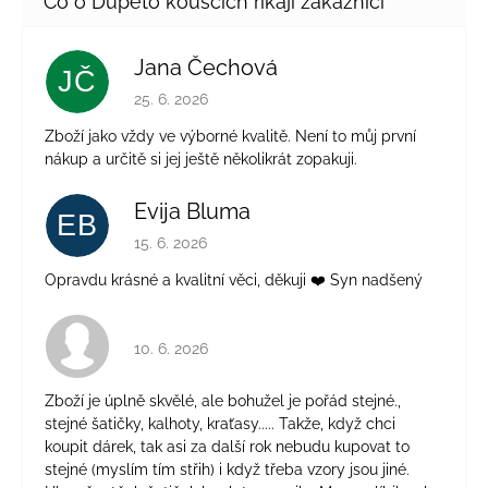
Jana Čechová
JČ
Hodnocení obchodu je 5 z 5 hvězdiček.
25. 6. 2026
Zboží jako vždy ve výborné kvalitě. Není to můj první
nákup a určitě si jej ještě několikrát zopakuji.
Evija Bluma
EB
Hodnocení obchodu je 5 z 5 hvězdiček.
15. 6. 2026
Opravdu krásné a kvalitní věci, děkuji ❤️ Syn nadšený
Hodnocení obchodu je 4 z 5 hvězdiček.
10. 6. 2026
Zboží je úplně skvělé, ale bohužel je pořád stejné.,
stejné šatičky, kalhoty, kraťasy..... Takže, když chci
koupit dárek, tak asi za další rok nebudu kupovat to
stejné (myslím tím střih) i když třeba vzory jsou jiné.