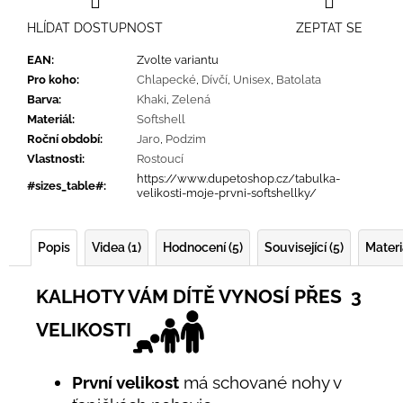
HLÍDAT DOSTUPNOST
ZEPTAT SE
EAN
:
Zvolte variantu
Pro koho
:
Chlapecké
,
Dívčí
,
Unisex
,
Batolata
Barva
:
Khaki
,
Zelená
Materiál
:
Softshell
Roční období
:
Jaro
,
Podzim
Vlastnosti
:
Rostoucí
https://www.dupetoshop.cz/tabulka-
#sizes_table#
:
velikosti-moje-prvni-softshellky/
Popis
Videa (1)
Hodnocení (5)
Související (5)
Materi
KALHOTY VÁM DÍTĚ VYNOSÍ PŘES 3
VELIKOSTI
První velikost
má schované nohy v