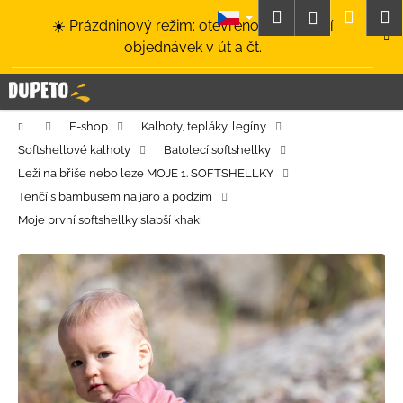
K
Přejít
Hledat
Nákup
M
Přihlášení
☀️ Prázdninový režim: otevřeno a odesílání
na
o
obsah
Zpět
Zpět
objednávek v út a čt.
košík
š
í
C
k
o
Domů
E-shop
Kalhoty, tepláky, legíny
p
Softshellové kalhoty
Batolecí softshellky
o
Leží na břiše nebo leze MOJE 1. SOFTSHELLKY
t
Tenčí s bambusem na jaro a podzim
ř
Moje první softshellky slabší khaki
e
b
u
j
e
t
e
n