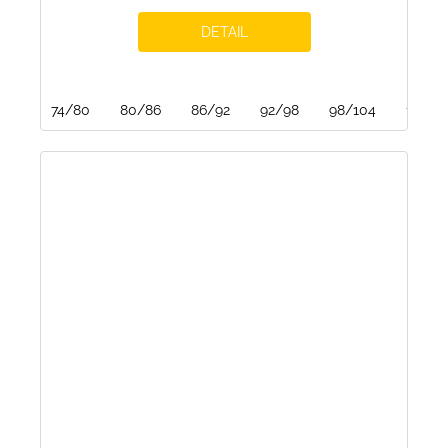
DETAIL
74/80
80/86
86/92
92/98
98/104
104/1