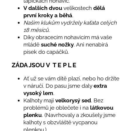
ťapičkách nohavic.
V dalších dvou
velikostech
dělá
první kroky a běhá
.
Našim klukům vydržely kaťata celých
18 měsíců.
Díky obracecím nohavicím má vaše
mládě
suché nožky
. Ani nenabírá
písek do capáčků.
ZÁDA JSOU V T E P L E
Ať už se vám dítě plazí, nebo ho držíte
v náručí. Do pasu jsme daly
extra
vysoký lem
.
Kalhoty mají
velkorysý sed
. Bez
problémů je oblečete i na
látkovou
plenku
. (Navrhovaly a zkoušely jsme
kalhoty s obzvláště vycpanou
plenkou.)