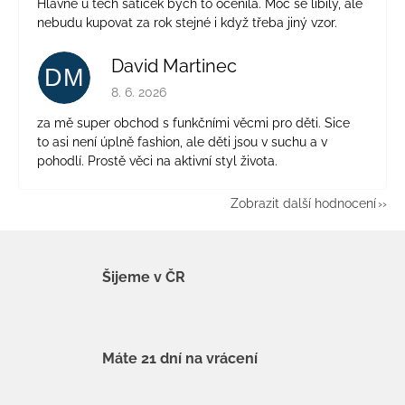
Hlavně u těch šatiček bych to ocenila. Moc se líbily, ale
nebudu kupovat za rok stejné i když třeba jiný vzor.
David Martinec
DM
Hodnocení obchodu je 5 z 5 hvězdiček.
8. 6. 2026
za mě super obchod s funkčními věcmi pro děti. Sice
to asi není úplně fashion, ale děti jsou v suchu a v
pohodlí. Prostě věci na aktivní styl života.
Zobrazit další hodnocení
Šijeme v ČR
Máte 21 dní na vrácení