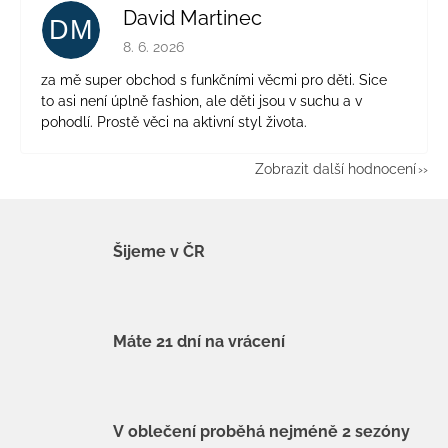
David Martinec
DM
Hodnocení obchodu je 5 z 5 hvězdiček.
8. 6. 2026
za mě super obchod s funkčními věcmi pro děti. Sice
to asi není úplně fashion, ale děti jsou v suchu a v
pohodlí. Prostě věci na aktivní styl života.
Zobrazit další hodnocení
Šijeme v ČR
Máte 21 dní na vrácení
V oblečení proběhá nejméně 2 sezóny