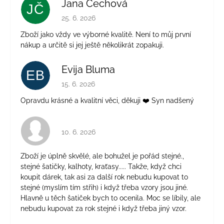
Jana Čechová
JČ
Hodnocení obchodu je 5 z 5 hvězdiček.
25. 6. 2026
Zboží jako vždy ve výborné kvalitě. Není to můj první
nákup a určitě si jej ještě několikrát zopakuji.
Evija Bluma
EB
Hodnocení obchodu je 5 z 5 hvězdiček.
15. 6. 2026
Opravdu krásné a kvalitní věci, děkuji ❤️ Syn nadšený
Hodnocení obchodu je 4 z 5 hvězdiček.
10. 6. 2026
Zboží je úplně skvělé, ale bohužel je pořád stejné.,
stejné šatičky, kalhoty, kraťasy..... Takže, když chci
koupit dárek, tak asi za další rok nebudu kupovat to
stejné (myslím tím střih) i když třeba vzory jsou jiné.
Hlavně u těch šatiček bych to ocenila. Moc se líbily, ale
nebudu kupovat za rok stejné i když třeba jiný vzor.