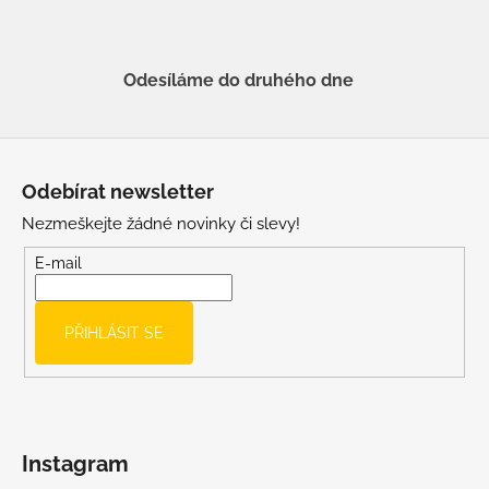
Odesíláme do druhého dne
Z
á
Odebírat newsletter
p
Nezmeškejte žádné novinky či slevy!
a
t
E-mail
í
PŘIHLÁSIT SE
Instagram