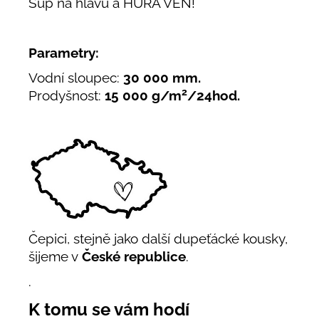
Šup na hlavu a HURÁ VEN!
Parametry:
Vodní sloupec:
30 000 mm.
2
Prodyšnost:
15 000 g/m
/24hod.
Čepici, stejně jako další dupeťácké kousky,
šijeme v
České republice
.
.