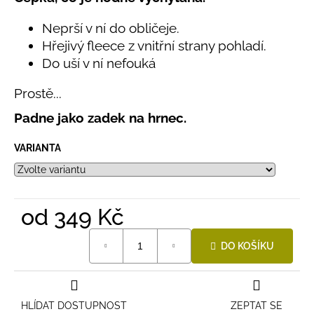
č
produktu
u
je
Neprší v ní do obličeje.
j
5,0
Hřejivý fleece z vnitřní strany pohladí.
e
z
Do uší v ní nefouká
5
m
hvězdiček.
e
Prostě...
Padne jako zadek na hrnec.
BAMBUSOVÉ
TRIKO
NÁMOŘNICKÉ
VARIANTA
PRUHY
MODRÉ
435
Kč
od
349 Kč
Měrná
DO KOŠÍKU
cena:
HLÍDAT DOSTUPNOST
ZEPTAT SE