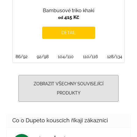
Bambusové triko khaki
415 Kč
od
DETAIL
86/92
92/98
104/110
110/116
128/134
13
ZOBRAZIT VŠECHNY SOUVISEJÍCÍ
PRODUKTY