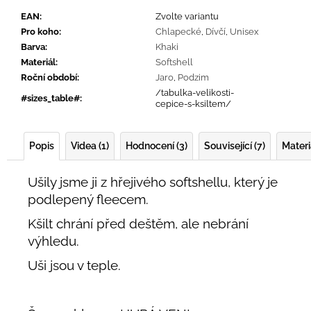
EAN
:
Zvolte variantu
Pro koho
:
Chlapecké
,
Dívčí
,
Unisex
Barva
:
Khaki
Materiál
:
Softshell
Roční období
:
Jaro
,
Podzim
/tabulka-velikosti-
#sizes_table#
:
cepice-s-ksiltem/
Popis
Videa (1)
Hodnocení (3)
Související (7)
Materi
Ušily jsme ji z hřejivého softshellu, který je
podlepený fleecem.
Kšilt chrání před deštěm, ale nebrání
výhledu.
Uši jsou v teple.