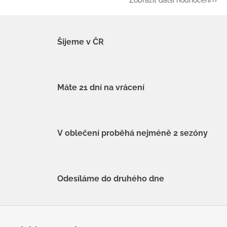
Zobrazit další hodnocení
Šijeme v ČR
Máte 21 dní na vrácení
V oblečení proběhá nejméně 2 sezóny
Odesíláme do druhého dne
Z
á