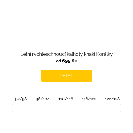
Letní rychleschnoucí kalhoty khaki Korálky
695 Kč
od
DETAIL
92/98
98/104
110/116
116/122
122/128
15