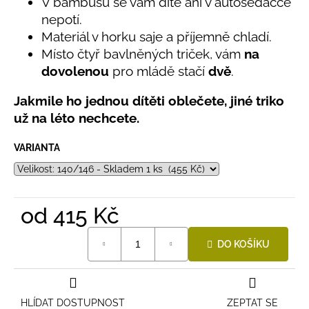
č
V bambusu se vám dítě ani v autosedačce
5,0
u
nepotí.
z
j
Materiál v horku saje a příjemně chladí.
5
e
hvězdiček.
Místo čtyř bavlněných triček, vám
na
m
dovolenou
pro mládě stačí
dvě
.
e
Jakmile ho jednou dítěti oblečete, jiné triko
už na léto nechcete.
LETNÍ
ČEPICE
UV
VARIANTA
30
SVĚTLE
MODRÁ
395
Kč
od
415 Kč
Měrná
DO KOŠÍKU
cena:
HLÍDAT DOSTUPNOST
ZEPTAT SE