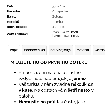
EAN
:
3792/140
Pro koho
:
Chlapecké
Barva
:
Zelená
Materiál
:
Bambus
Roční období
:
Jaro
,
Léto
/tabulka-velikosti-
#sizes_table#
:
bambusova-tricka/
Popis
Hodnocení (2)
Související (7)
Materiál
Údržb
MILUJETE HO OD PRVNÍHO DOTEKU
Při pohlazení materiálu slastně
vzdychnete nad tím, jak je
jemné
.
Váš turista v něm zvládne
několik dní
v kuse
. Na cestách vám
šetří místo
v
batohu.
Nemusíte ho prát
tak často, jako