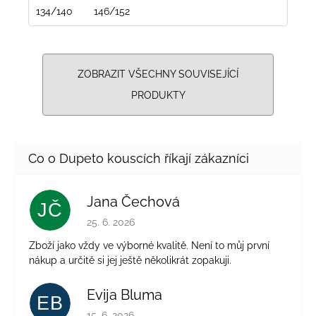
134/140
146/152
ZOBRAZIT VŠECHNY SOUVISEJÍCÍ
PRODUKTY
Jana Čechová
JČ
Hodnocení obchodu je 5 z 5 hvězdiček.
25. 6. 2026
Zboží jako vždy ve výborné kvalitě. Není to můj první
nákup a určitě si jej ještě několikrát zopakuji.
Evija Bluma
EB
Hodnocení obchodu je 5 z 5 hvězdiček.
15. 6. 2026