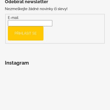
Odebírat newsletter
p
Nezmeškejte žádné novinky či slevy!
a
t
E-mail
í
PŘIHLÁSIT SE
Instagram