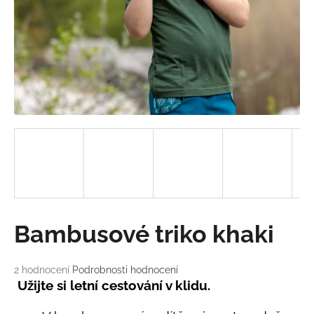
a
j
í
t
?
HLEDAT
D
Bambusové triko khaki
o
p
o
Průměrné
2 hodnocení
Podrobnosti hodnocení
hodnocení
r
Užijte si letní cestování v klidu.
produktu
u
je