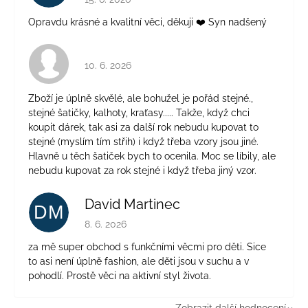
Opravdu krásné a kvalitní věci, děkuji ❤️ Syn nadšený
Hodnocení obchodu je 4 z 5 hvězdiček.
10. 6. 2026
Zboží je úplně skvělé, ale bohužel je pořád stejné.,
stejné šatičky, kalhoty, kraťasy..... Takže, když chci
koupit dárek, tak asi za další rok nebudu kupovat to
stejné (myslím tím střih) i když třeba vzory jsou jiné.
Hlavně u těch šatiček bych to ocenila. Moc se líbily, ale
nebudu kupovat za rok stejné i když třeba jiný vzor.
David Martinec
DM
Hodnocení obchodu je 5 z 5 hvězdiček.
8. 6. 2026
za mě super obchod s funkčními věcmi pro děti. Sice
to asi není úplně fashion, ale děti jsou v suchu a v
pohodlí. Prostě věci na aktivní styl života.