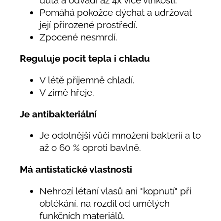
Pomáhá pokožce dýchat a udržovat
její přirozené prostředí.
Zpocené nesmrdí.
Reguluje pocit tepla i chladu
V létě příjemně chladí.
V zimě hřeje.
Je antibakteriální
Je odolnější vůči množení bakterií a to
až o 60 % oproti bavlně.
Má antistatické vlastnosti
Nehrozí létaní vlasů ani "kopnutí" při
oblékání, na rozdíl od umělých
funkčních materiálů.