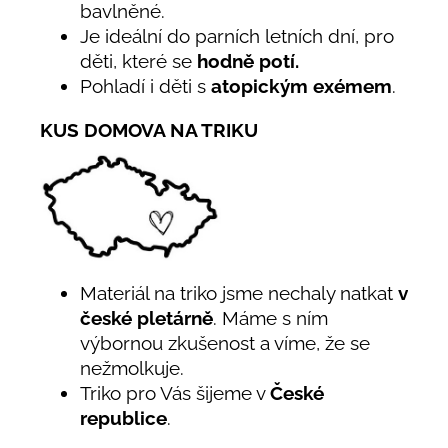
bavlněné.
Je ideální do parních letních dní, pro
děti, které se
hodně potí.
Pohladí i děti s
atopickým exémem
.
KUS DOMOVA NA TRIKU
Materiál na triko jsme nechaly natkat
v
české pletárně
. Máme s ním
výbornou zkušenost a víme, že se
nežmolkuje.
Triko pro Vás šijeme v
České
republice
.