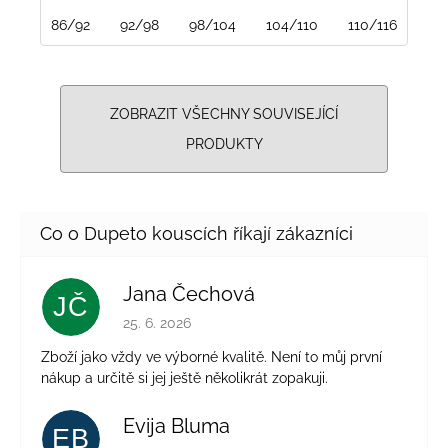
86/92
92/98
98/104
104/110
110/116
116
ZOBRAZIT VŠECHNY SOUVISEJÍCÍ
PRODUKTY
Jana Čechová
JČ
Hodnocení obchodu je 5 z 5 hvězdiček.
25. 6. 2026
Zboží jako vždy ve výborné kvalitě. Není to můj první
nákup a určitě si jej ještě několikrát zopakuji.
Evija Bluma
EB