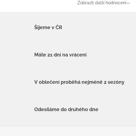
Zobrazit další hodnocení
Šijeme v ČR
Máte 21 dní na vrácení
V oblečení proběhá nejméně 2 sezóny
Odesíláme do druhého dne
Z