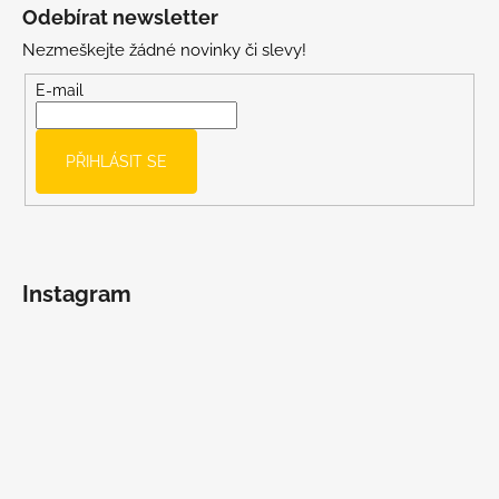
á
Odebírat newsletter
p
Nezmeškejte žádné novinky či slevy!
a
t
E-mail
í
PŘIHLÁSIT SE
Instagram