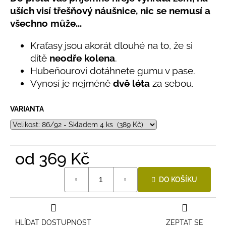
č
produktu
uších visí třešňový náušnice, nic se nemusí a
u
je
všechno může...
j
5,0
e
z
Kraťasy jsou akorát dlouhé na to, že si
5
m
hvězdiček.
e
dítě
neodře kolena
.
Hubeňourovi dotáhnete gumu v pase.
Vynosí je nejméně
dvě léta
za sebou.
LETNÍ
ČEPICE
UV
VARIANTA
30
SVĚTLE
MODRÁ
395
Kč
od
369 Kč
Měrná
DO KOŠÍKU
cena:
HLÍDAT DOSTUPNOST
ZEPTAT SE