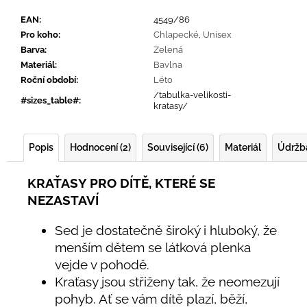
EAN
:
4549/86
Pro koho
:
Chlapecké
,
Unisex
Barva
:
Zelená
Materiál
:
Bavlna
Roční období
:
Léto
/tabulka-velikosti-
#sizes_table#
:
kratasy/
Popis
Hodnocení (2)
Související (6)
Materiál
Údržb
KRAŤASY PRO DÍTĚ, KTERÉ SE
NEZASTAVÍ
Sed je dostatečně široký i hluboký, že
menším dětem se látková plenka
vejde v pohodě.
Kraťasy jsou střiženy tak, že neomezují
pohyb. Ať se vám dítě plazí, běží,