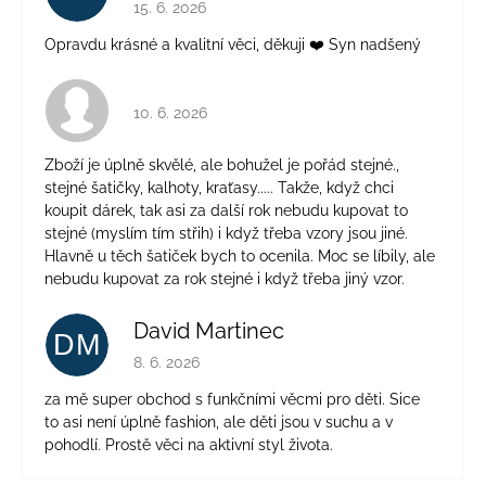
Hodnocení obchodu je 5 z 5 hvězdiček.
15. 6. 2026
Opravdu krásné a kvalitní věci, děkuji ❤️ Syn nadšený
Hodnocení obchodu je 4 z 5 hvězdiček.
10. 6. 2026
Zboží je úplně skvělé, ale bohužel je pořád stejné.,
stejné šatičky, kalhoty, kraťasy..... Takže, když chci
koupit dárek, tak asi za další rok nebudu kupovat to
stejné (myslím tím střih) i když třeba vzory jsou jiné.
Hlavně u těch šatiček bych to ocenila. Moc se líbily, ale
nebudu kupovat za rok stejné i když třeba jiný vzor.
David Martinec
DM
Hodnocení obchodu je 5 z 5 hvězdiček.
8. 6. 2026
za mě super obchod s funkčními věcmi pro děti. Sice
to asi není úplně fashion, ale děti jsou v suchu a v
pohodlí. Prostě věci na aktivní styl života.