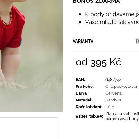
BONUS ZDARMA
PRUHY MODRÉ
395 Kč
435 Kč
K body přidáváme j
Vaše mládě tak vyno
VARIANTA
od
395 Kč
Měrná
cena:
EAN
:
648/74/
Pro koho
:
Chlapecké
,
Dívčí
,
Barva
:
Červená
Materiál
:
Bambus
Roční období
:
Léto
/tabulka-velikosti
#sizes_table#
:
bambusova-body