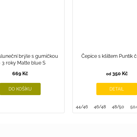
sluneční brýle s gumičkou
Čepice s kšiltem Puntík 
- 3 roky Matte blue S
669 Kč
350 Kč
od
DO KOŠÍKU
DETAIL
44/46
46/48
48/50
50