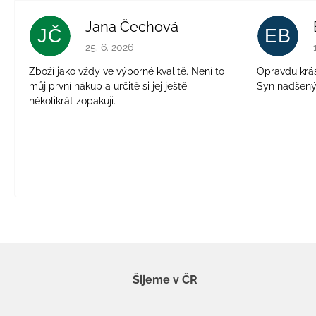
Jana Čechová
JČ
EB
Hodnocení obchodu je 5 z 5 hvězdiček.
25. 6. 2026
Zboží jako vždy ve výborné kvalitě. Není to
Opravdu krásn
můj první nákup a určitě si jej ještě
Syn nadšen
několikrát zopakuji.
Šijeme v ČR