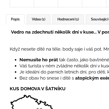
Popis
Videa (1)
Hodnocení (1)
Související 
Vedro na zdechnutí několik dní v kuse... V pon
Když nesete dítě na těle, body saje i váš pot. 
Nemusíte ho prát
tak často, jako bavlněn
Váš turista v něm zvládne několik dní v kus
Je ideální do parních letních dní, pro děti,
Bez obav ho snese i dítě s
atopickým ex
KUS DOMOVA V ŠATNÍKU