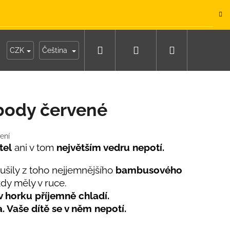
.
Hledat
Přihlášení
Nákupní
y
Moje objednávka
CZK
Čeština
košík
ody červené
ení
tel
ani v tom
největším vedru nepotí.
ušily z toho nejjemnějšího
bambusového
kdy měly v ruce.
v horku příjemně chladí.
. Vaše dítě se v něm nepotí.
IKO NÁMOŘNICKÉ