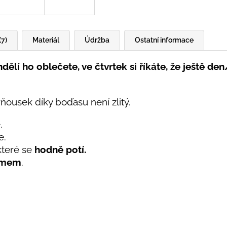
(7)
Materiál
Údržba
Ostatní informace
dělí ho oblečete, ve čtvrtek si říkáte, že ještě de
Mrňousek díky boďasu není zlitý.
é.
e.
 které se
hodně potí.
émem
.