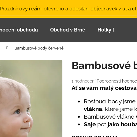
 Prázdninový režim: otevřeno a odesílání objednávek v út a čt
nocení obchodu
Obchod v Brně
Holky Dupeťačk
Co potřebujete najít?
Bambusové body červené
HLEDAT
Bambusové b
Průměrné
1 hodnocení
Podrobnosti hodnoc
Doporučujeme
hodnocení
Ať se vám malý cestova
produktu
je
Rostoucí body jsme 
5,0
vlákna
, které jsme 
z
Bambusové vlákno
5
hvězdiček.
Saje
pot
jako houba
LETNÍ ČEPICE UV 30 SVĚTLE MODRÁ
BAMBUSOVÉ TR