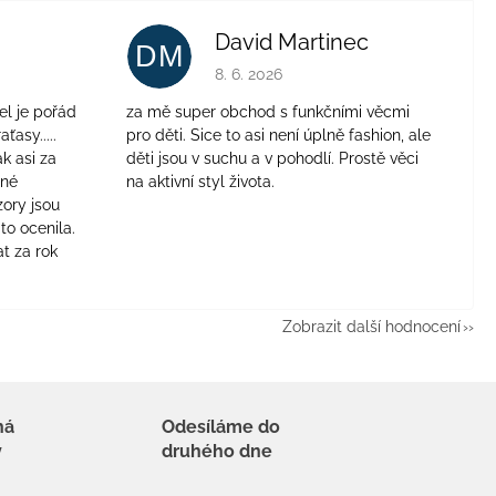
David Martinec
DM
je 4 z 5 hvězdiček.
Hodnocení obchodu je 5 z 5 hvězdiček.
8. 6. 2026
el je pořád
za mě super obchod s funkčními věcmi
aťasy.....
pro děti. Sice to asi není úplně fashion, ale
ak asi za
děti jsou v suchu a v pohodlí. Prostě věci
jné
na aktivní styl života.
zory jsou
to ocenila.
t za rok
Zobrazit další hodnocení
há
Odesíláme do
y
druhého dne