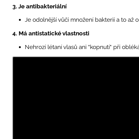
3. Je antibakteriální
Je odolnější vůči množení bakterií a to až 
4. Má antistatické vlastnosti
Nehrozí létaní vlasů ani "kopnutí" při oblé