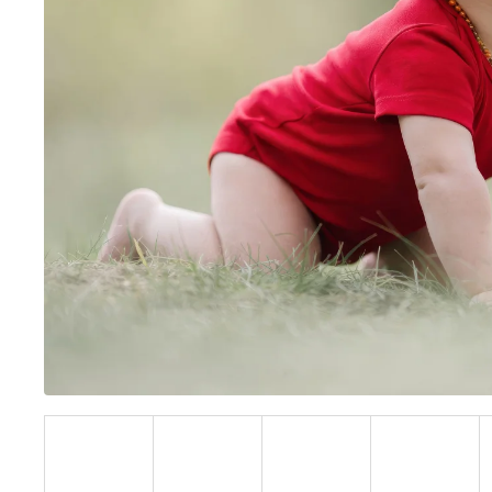
BÍLÝ
395 Kč