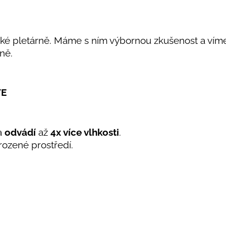
eské pletárně. Máme s ním výbornou zkušenost a vím
ně.
TE
 a
odvádí
až
4x více vlhkosti
.
rozené prostředí.