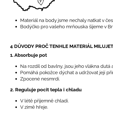
Materiál na body jsme nechaly natkat v č
Bodýčko pro vašeho mrňouska šijeme v Br
4 DŮVODY PROČ TENHLE MATERIÁL MILUJE
1. Absorbuje pot
Na rozdíl od bavlny, jsou jeho vlákna dutá
Pomáhá pokožce dýchat a udržovat její při
Zpocené nesmrdí.
2. Reguluje pocit tepla i chladu
V létě příjemně chladí.
V zimě hřeje.