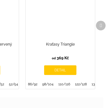
Dal
pro
červený
Kraťasy Triangle
369 Kč
od
DETAIL
/52
52/54
86/92
98/104
110/116
122/128
134/140