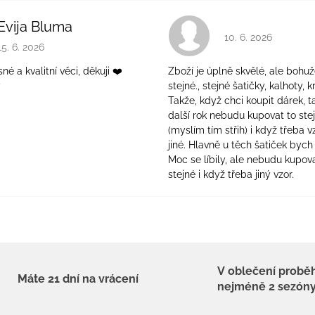
Evija Bluma
Hodnocení obchodu 
10. 6. 2026
Hodnocení obchodu je 5 z 5 hvězdiček.
15. 6. 2026
é a kvalitní věci, děkuji ❤️
Zboží je úplně skvělé, ale bohuž
ý
stejné., stejné šatičky, kalhoty, kr
Takže, když chci koupit dárek, t
další rok nebudu kupovat to ste
(myslím tím střih) i když třeba v
jiné. Hlavně u těch šatiček bych 
Moc se líbily, ale nebudu kupova
stejné i když třeba jiný vzor.
V oblečení probě
Máte 21 dní na vrácení
nejméně 2 sezón