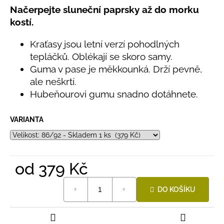
č
0,0
Načerpejte sluneční paprsky až do morku
u
z
kostí.
j
5
e
hvězdiček.
Kraťasy jsou letní verzí pohodlných
m
e
tepláčků. Oblékají se skoro samy.
Guma v pase je měkkounká. Drží pevně,
ale neškrtí.
LETNÍ
Hubeňourovi gumu snadno dotáhnete.
ČEPICE
UV
30
SVĚTLE
VARIANTA
MODRÁ
395
Kč
od
379 Kč
Měrná
DO KOŠÍKU
cena: