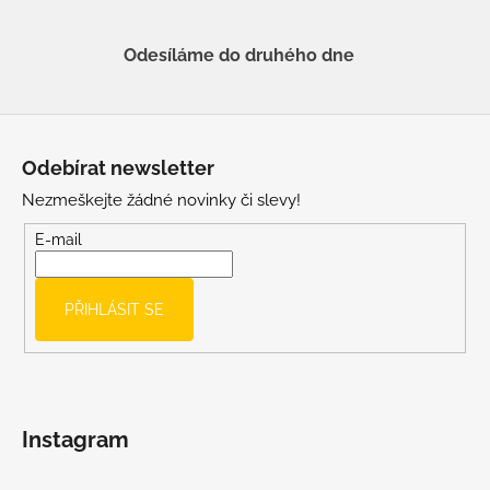
Odesíláme do druhého dne
Z
á
Odebírat newsletter
p
Nezmeškejte žádné novinky či slevy!
a
t
E-mail
í
PŘIHLÁSIT SE
Instagram