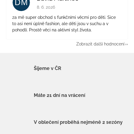
DM
Hodnocení obchodu je 5 z 5 hvězdiček.
8. 6. 2026
za mě super obchod s funkčními věcmi pro děti. Sice
to asi není úplně fashion, ale děti jsou v suchu a v
pohodlí. Prostě věci na aktivní styl života.
Zobrazit další hodnocení
Šijeme v ČR
Máte 21 dní na vrácení
V oblečení proběhá nejméně 2 sezóny