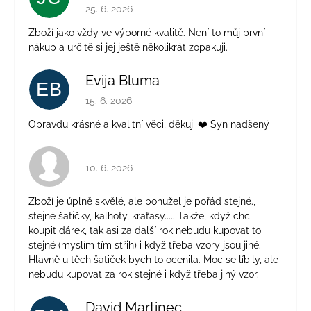
Hodnocení obchodu je 5 z 5 hvězdiček.
25. 6. 2026
Zboží jako vždy ve výborné kvalitě. Není to můj první
nákup a určitě si jej ještě několikrát zopakuji.
Evija Bluma
EB
Hodnocení obchodu je 5 z 5 hvězdiček.
15. 6. 2026
Opravdu krásné a kvalitní věci, děkuji ❤️ Syn nadšený
Hodnocení obchodu je 4 z 5 hvězdiček.
10. 6. 2026
Zboží je úplně skvělé, ale bohužel je pořád stejné.,
stejné šatičky, kalhoty, kraťasy..... Takže, když chci
koupit dárek, tak asi za další rok nebudu kupovat to
stejné (myslím tím střih) i když třeba vzory jsou jiné.
Hlavně u těch šatiček bych to ocenila. Moc se líbily, ale
nebudu kupovat za rok stejné i když třeba jiný vzor.
David Martinec