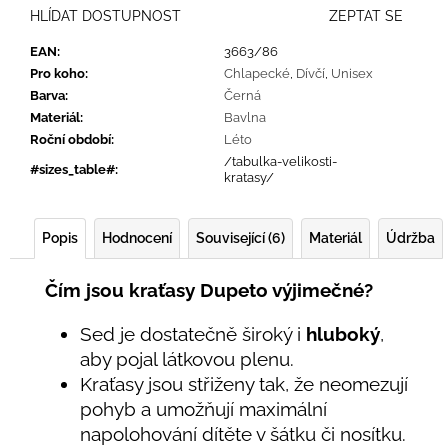
HLÍDAT DOSTUPNOST
ZEPTAT SE
EAN
:
3663/86
Pro koho
:
Chlapecké
,
Dívčí
,
Unisex
Barva
:
Černá
Materiál
:
Bavlna
Roční období
:
Léto
/tabulka-velikosti-
#sizes_table#
:
kratasy/
Popis
Hodnocení
Související (6)
Materiál
Údržba
Čím jsou kraťasy Dupeto výjimečné?
Sed je dostatečně široký i
hluboký
,
aby pojal látkovou plenu.
Kraťasy jsou střiženy tak, že neomezují
pohyb a umožňují maximální
napolohování dítěte v šátku či nosítku.