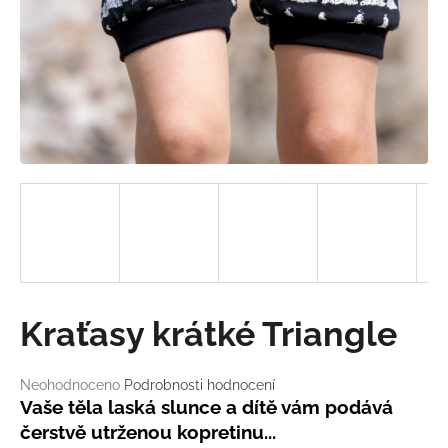
a
j
í
t
?
HLEDAT
D
Kraťasy krátké Triangle
o
p
o
Průměrné
Neohodnoceno
Podrobnosti hodnocení
hodnocení
r
Vaše těla laská slunce a dítě vám podává
produktu
u
čerstvě utrženou kopretinu...
je