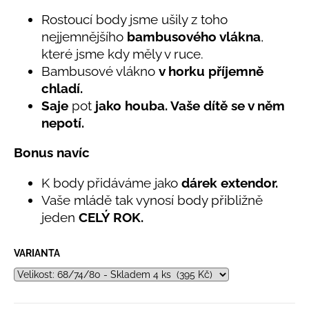
č
5,0
u
Rostoucí body jsme ušily z toho
z
j
nejjemnějšího
bambusového vlákna
,
5
e
hvězdiček.
které jsme kdy měly v ruce.
m
Bambusové vlákno
v horku příjemně
e
chladí.
Saje
pot
jako houba. Vaše dítě se v něm
LETNÍ
nepotí.
KLOBOUČEK
S
Bonus navíc
OUŠKY
UV
30
K body přidáváme jako
dárek extendor.
BÍLÝ
Vaše mládě tak vynosí body přibližně
395
jeden
CELÝ ROK.
Kč
VARIANTA