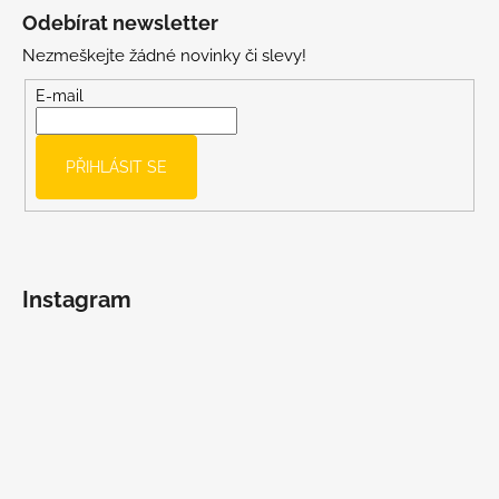
á
Odebírat newsletter
p
Nezmeškejte žádné novinky či slevy!
a
t
E-mail
í
PŘIHLÁSIT SE
Instagram