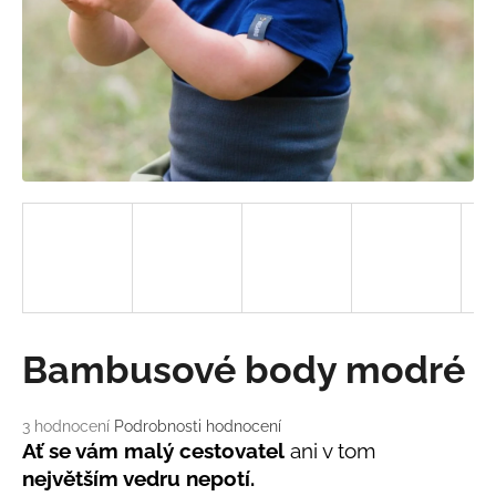
a
j
í
t
?
HLEDAT
D
Bambusové body modré
o
p
o
Průměrné
3 hodnocení
Podrobnosti hodnocení
hodnocení
r
Ať se vám malý cestovatel
ani v tom
produktu
u
největším vedru nepotí.
je