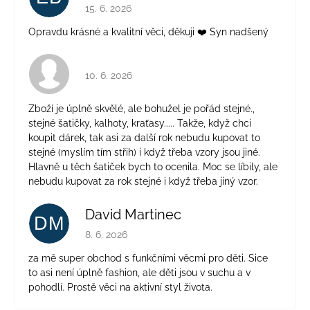
Hodnocení obchodu je 5 z 5 hvězdiček.
15. 6. 2026
Opravdu krásné a kvalitní věci, děkuji ❤️ Syn nadšený
Hodnocení obchodu je 4 z 5 hvězdiček.
10. 6. 2026
Zboží je úplně skvělé, ale bohužel je pořád stejné.,
stejné šatičky, kalhoty, kraťasy..... Takže, když chci
koupit dárek, tak asi za další rok nebudu kupovat to
stejné (myslím tím střih) i když třeba vzory jsou jiné.
Hlavně u těch šatiček bych to ocenila. Moc se líbily, ale
nebudu kupovat za rok stejné i když třeba jiný vzor.
David Martinec
DM
Hodnocení obchodu je 5 z 5 hvězdiček.
8. 6. 2026
za mě super obchod s funkčními věcmi pro děti. Sice
to asi není úplně fashion, ale děti jsou v suchu a v
pohodlí. Prostě věci na aktivní styl života.