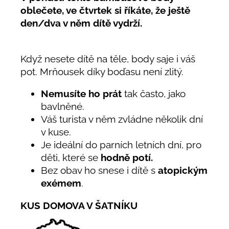
oblečete, ve čtvrtek si říkáte, že ještě
den/dva v něm dítě vydrží.
Když nesete dítě na těle, body saje i váš
pot. Mrňousek díky boďasu není zlitý.
Nemusíte ho prát
tak často, jako
bavlněné.
Váš turista v něm zvládne několik dní
v kuse.
Je ideální do parních letních dní, pro
děti, které se
hodně potí.
Bez obav ho snese i dítě s
atopickým
exémem
.
KUS DOMOVA V ŠATNÍKU