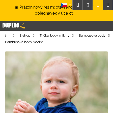
K
Přejít
Hledat
Nákup
M
Přihlášení
☀️ Prázdninový režim: otevřeno a odesílání
na
o
obsah
Zpět
Zpět
objednávek v út a čt.
košík
š
í
C
k
o
Domů
E-shop
Trička, body, mikiny
Bambusová body
p
Bambusové body modré
o
t
ř
e
b
u
j
e
t
e
n