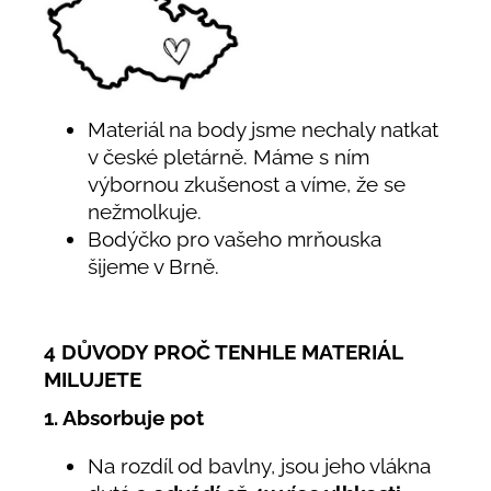
Materiál na body jsme nechaly natkat
v české pletárně. Máme s ním
výbornou zkušenost a víme, že se
nežmolkuje.
Bodýčko pro vašeho mrňouska
šijeme v Brně.
4 DŮVODY PROČ TENHLE MATERIÁL
MILUJETE
1. Absorbuje pot
Na rozdíl od bavlny, jsou jeho vlákna