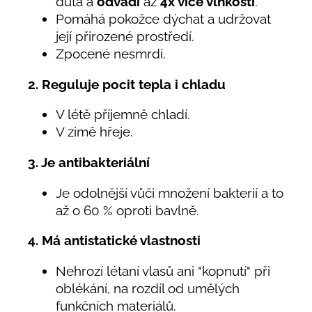
dutá a
odvádí
až
4x více vlhkosti
.
Pomáhá pokožce dýchat a udržovat
její přirozené prostředí.
Zpocené nesmrdí.
2. Reguluje pocit tepla i chladu
V létě příjemně chladí.
V zimě hřeje.
3. Je antibakteriální
Je odolnější vůči množení bakterií a to
až o 60 % oproti bavlně.
4. Má antistatické vlastnosti
Nehrozí létaní vlasů ani "kopnutí" při
oblékání, na rozdíl od umělých
funkčních materiálů.