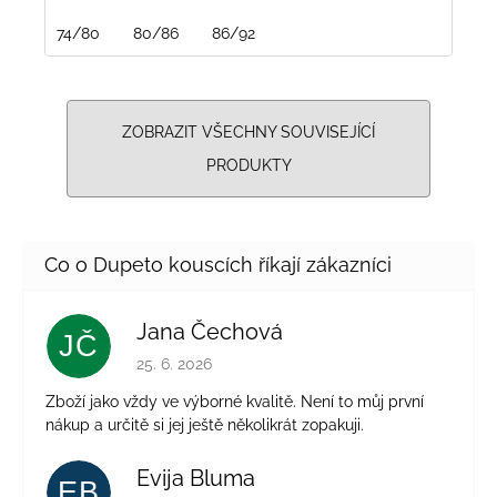
74/80
80/86
86/92
ZOBRAZIT VŠECHNY SOUVISEJÍCÍ
PRODUKTY
Jana Čechová
JČ
Hodnocení obchodu je 5 z 5 hvězdiček.
25. 6. 2026
Zboží jako vždy ve výborné kvalitě. Není to můj první
nákup a určitě si jej ještě několikrát zopakuji.
Evija Bluma
EB