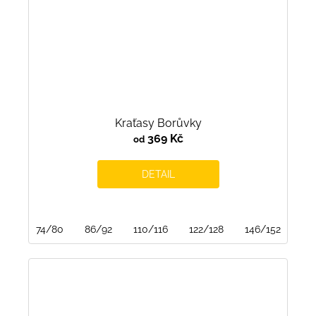
Kraťasy Borůvky
369 Kč
od
DETAIL
74/80
86/92
110/116
122/128
146/152