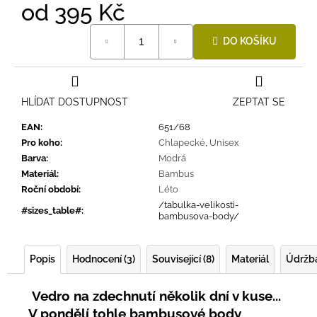
od
395 Kč
Měrná
DO KOŠÍKU
cena:
HLÍDAT DOSTUPNOST
ZEPTAT SE
EAN
:
651/68
Pro koho
:
Chlapecké
,
Unisex
Barva
:
Modrá
Materiál
:
Bambus
Roční období
:
Léto
/tabulka-velikosti-
#sizes_table#
:
bambusova-body/
Popis
Hodnocení (3)
Související (8)
Materiál
Údržb
Vedro na zdechnutí několik dní v kuse...
V pondělí tohle bambusové body