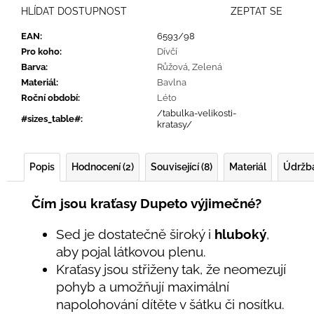
HLÍDAT DOSTUPNOST
ZEPTAT SE
EAN
:
6593/98
Pro koho
:
Dívčí
Barva
:
Růžová
,
Zelená
Materiál
:
Bavlna
Roční období
:
Léto
/tabulka-velikosti-
#sizes_table#
:
kratasy/
Popis
Hodnocení (2)
Související (8)
Materiál
Údržb
Čím jsou kraťasy Dupeto výjimečné?
Sed je dostatečně široký i
hluboký
,
aby pojal látkovou plenu.
Kraťasy jsou střiženy tak, že neomezují
pohyb a umožňují maximální
napolohování dítěte v šátku či nosítku.