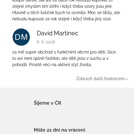
stejné (myslím tím střih) i když třeba vzory jsou jiné.
Hlavně u těch šatiček bych to ocenila. Moc se líbily, ale
nebudu kupovat za rok stejné i když třeba jiný vzor.
David Martinec
DM
Hodnocení obchodu je 5 z 5 hvězdiček.
8. 6. 2026
za mě super obchod s funkčními věcmi pro děti. Sice
to asi není úplně fashion, ale děti jsou v suchu a v
pohodlí. Prostě věci na aktivní styl života.
Zobrazit další hodnocení
Šijeme v ČR
Máte 21 dní na vrácení