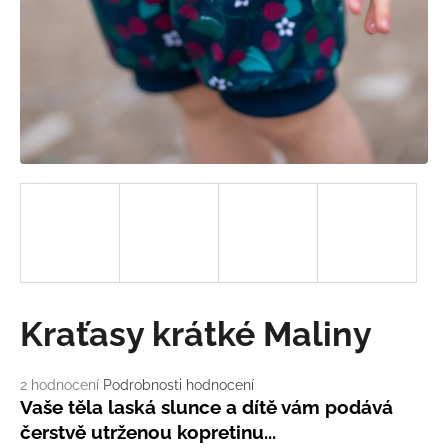
a
j
í
t
?
HLEDAT
D
Kraťasy krátké Maliny
o
p
o
Průměrné
2 hodnocení
Podrobnosti hodnocení
hodnocení
r
Vaše těla laská slunce a dítě vám podává
produktu
u
čerstvě utrženou kopretinu...
je