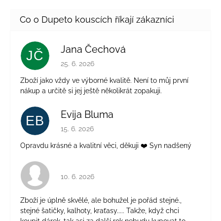
Jana Čechová
JČ
Hodnocení obchodu je 5 z 5 hvězdiček.
25. 6. 2026
Zboží jako vždy ve výborné kvalitě. Není to můj první
nákup a určitě si jej ještě několikrát zopakuji.
Evija Bluma
EB
Hodnocení obchodu je 5 z 5 hvězdiček.
15. 6. 2026
Opravdu krásné a kvalitní věci, děkuji ❤️ Syn nadšený
Hodnocení obchodu je 4 z 5 hvězdiček.
10. 6. 2026
Zboží je úplně skvělé, ale bohužel je pořád stejné.,
stejné šatičky, kalhoty, kraťasy..... Takže, když chci
koupit dárek, tak asi za další rok nebudu kupovat to