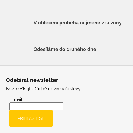
V oblečení proběhá nejméně 2 sezóny
Odesíláme do druhého dne
Z
á
Odebírat newsletter
p
Nezmeškejte žádné novinky či slevy!
a
t
E-mail
í
PŘIHLÁSIT SE