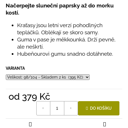
č
5,0
Načerpejte sluneční paprsky až do morku
u
z
kostí.
j
5
e
hvězdiček.
Kraťasy jsou letní verzí pohodlných
m
e
tepláčků. Oblékají se skoro samy.
Guma v pase je měkkounká. Drží pevně,
ale neškrtí.
LETNÍ
Hubeňourovi gumu snadno dotáhnete.
ČEPICE
UV
30
SVĚTLE
VARIANTA
MODRÁ
395
Kč
od
379 Kč
Měrná
DO KOŠÍKU
cena: