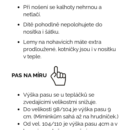
Při nošení se kalhoty nehrnou a
netlačí.
Dítě pohodlně nepolohujete do
nosítka i šátku.
Lemy na nohavicích máte extra
prodloužené, kotníčky jsou i v nosítku
v teple.
PAS NA MÍRU
Výška pasu se u tepláčků se
zvedajícími velikostmi snižuje.
Do velikosti 98/104 je výška pasu 9
cm. (Miminkům sahá až na hrudníček.)
Od vel. 104/110 je výška pasu 4cm a v