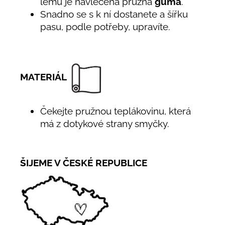
lemu je navlečena pružná
guma
.
Snadno se s k ní dostanete a šířku
pasu, podle potřeby, upravíte.
MATERIÁL
Čekejte pružnou teplákovinu, která
má z dotykové strany smyčky.
ŠIJEME V ČESKÉ REPUBLICE