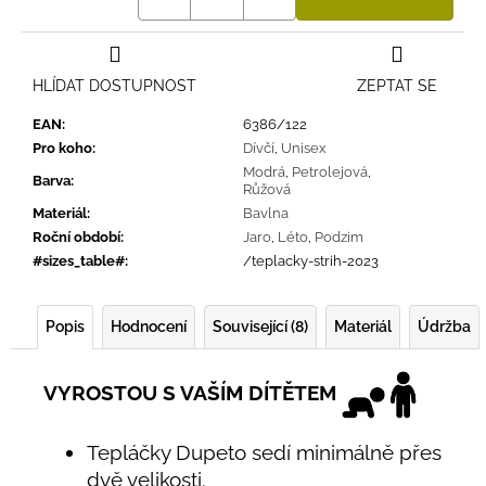
HLÍDAT DOSTUPNOST
ZEPTAT SE
EAN
:
6386/122
Pro koho
:
Dívčí
,
Unisex
Modrá
,
Petrolejová
,
Barva
:
Růžová
Materiál
:
Bavlna
Roční období
:
Jaro
,
Léto
,
Podzim
#sizes_table#
:
/teplacky-strih-2023
Popis
Hodnocení
Související (8)
Materiál
Údržba
VYROSTOU S VAŠÍM DÍTĚTEM
Tepláčky Dupeto sedí minimálně přes
dvě velikosti.