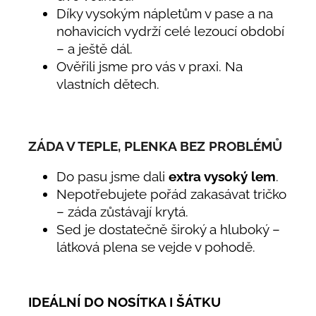
Díky vysokým nápletům v pase a na
nohavicích vydrží celé lezoucí období
– a ještě dál.
Ověřili jsme pro vás v praxi. Na
vlastních dětech.
ZÁDA V TEPLE, PLENKA BEZ PROBLÉMŮ
Do pasu jsme dali
extra vysoký lem
.
Nepotřebujete pořád zakasávat tričko
– záda zůstávají krytá.
Sed je dostatečně široký a hluboký –
látková plena se vejde v pohodě.
IDEÁLNÍ DO NOSÍTKA I ŠÁTKU