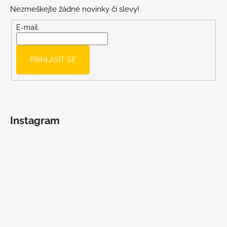
p
Nezmeškejte žádné novinky či slevy!
a
t
E-mail
í
PŘIHLÁSIT SE
Instagram