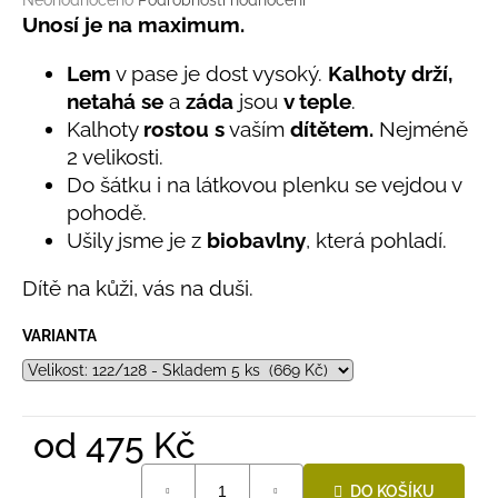
č
Neohodnoceno
Podrobnosti hodnocení
hodnocení
Unosí je na maximum.
u
produktu
j
je
Lem
v pase je dost vysoký.
Kalhoty drží,
e
0,0
m
netahá se
a
záda
jsou
v teple
.
z
e
Kalhoty
rostou s
vaším
dítětem.
Nejméně
5
hvězdiček.
2 velikosti.
Do šátku i na látkovou plenku se vejdou v
LETNÍ
RYCHLESCHNOUCÍ
pohodě.
KALHOTY
Ušily jsme je z
biobavlny
, která pohladí.
TYRKYSOVÉ
KORÁLKY
Dítě na kůži, vás na duši.
695
Kč
VARIANTA
od
475 Kč
Měrná
DO KOŠÍKU
cena: