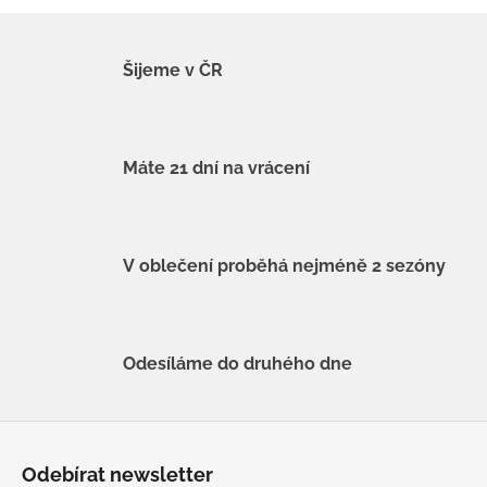
Šijeme v ČR
Máte 21 dní na vrácení
V oblečení proběhá nejméně 2 sezóny
Odesíláme do druhého dne
Z
á
Odebírat newsletter